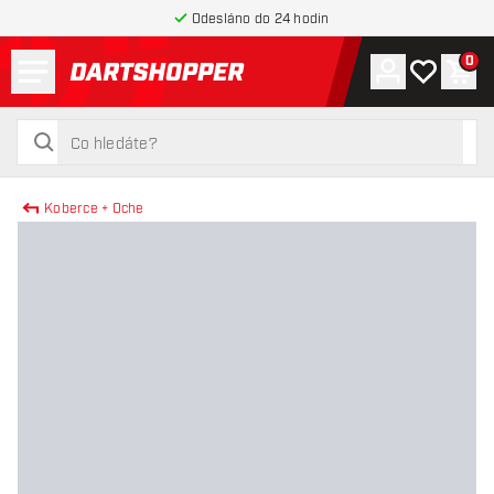
Odesláno do 24 hodin
Menu
0
Účet
Můj seznam
Náku
Zpět na hlavní stránku
hledat
hledat
Koberce + Oche