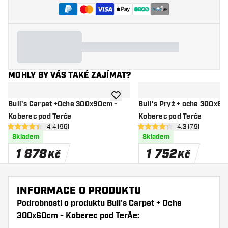
+
1
MOHLY BY VÁS TAKÉ ZAJÍMAT?
Přidat do seznamu přání
Bull's Carpet +Oche 300x90cm -
Bull's Pryž + oche 300x60
Koberec pod Terče
Koberec pod Terče
otevřít panel recenzí
4.4 (96)
otevřít panel re
4.3 (79)
4.4 hodnoticí hvězdičky
4.3 hodnoticí hvězdičky
Skladem
Skladem
1 878
1 752
Kč
Kč
INFORMACE O PRODUKTU
Podrobnosti o produktu Bull's Carpet + Oche
300x60cm - Koberec pod TerÄe: