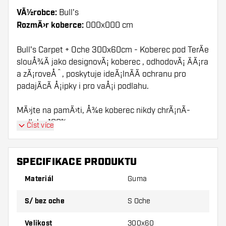
VÃ½robce:
Bull's
RozmÄ›r koberce:
000x000 cm
Bull's Carpet + Oche 300x60cm - Koberec pod TerÄe
slouÅ¾Ã­ jako designovÃ¡ koberec , odhodovÃ¡ ÄÃ¡ra
a zÃ¡roveÅˆ, poskytuje ideÃ¡lnÃ­Ã­ ochranu pro
padajÃ­cÃ­ Å¡ipky i pro vaÅ¡i podlahu.
MÄ›jte na pamÄ›ti, Å¾e koberec nikdy chrÃ¡nÃ­
podlahu 100%.
Číst více
SPECIFIKACE PRODUKTU
Materiál
Guma
S/ bez oche
S Oche
Velikost
300x60