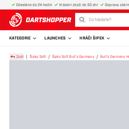
Odesláno do 24 hodin
Vrácení zboží do 30 dní
Doprava zdar
hledat
Zpět na hlavní stránku
KATEGORIE
LAUNCHES
HRÁČI ŠIPEK
Zpět
Šipky Soft
Šipky Soft Bull's Germany
Bull's Germany Hr