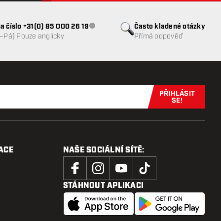
a číslo +31(0) 85 000 26 19
Často kladené otázky
Zákaznický servis nedostupný
o–Pá) Pouze anglicky
Přímá odpověď
PŘIHLÁSIT
Přihlaste se 
SE!
ACE
NAŠE SOCIÁLNÍ SÍTĚ:
STÁHNOUT APLIKACI