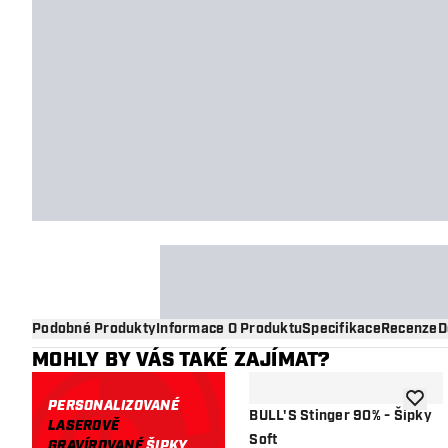
Podobné Produkty
Informace O Produktu
Specifikace
Recenze
D
MOHLY BY VÁS TAKÉ ZAJÍMAT?
PERSONALIZOVANÉ
Přidat
BULL'S Stinger 90% - Šipky
LASEROVĚ
Soft
GRAVÍROVANÉ
ŠIPKY