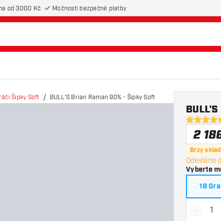
ma od 3000 Kč
Možnosti bezpečné platby
áči Šipky Soft
BULL'S Brian Raman 90% - Šipky Soft
BULL'S 
5 hodnotic
2 18
Brzy skla
Odesláno d
Vyberte m
18 Gr
-
Snížit 