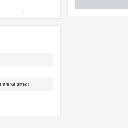
ahuje:
3ks Šipek, 3ks
entre weighted)