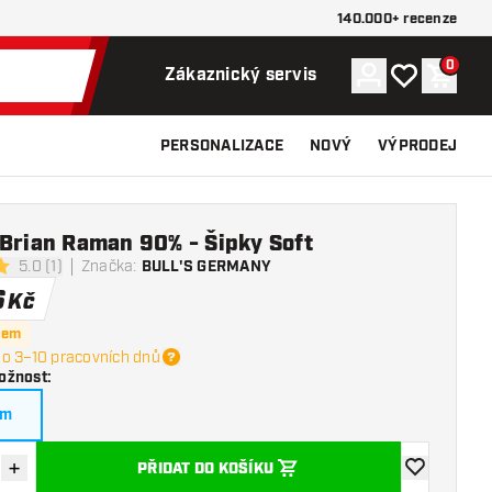
140.000+ recenze
0
Účet
Můj seznam p
Nákupn
Zákaznický servis
PERSONALIZACE
NOVÝ
VÝPRODEJ
Brian Raman 90% - Šipky Soft
5.0 (1)
Značka
:
BULL'S GERMANY
í hvězdičky
6
Kč
dem
o 3–10 pracovních dnů
ožnost
:
am
+
PŘIDAT DO KOŠÍKU
množství
Zvýšit množství
Přidat do se