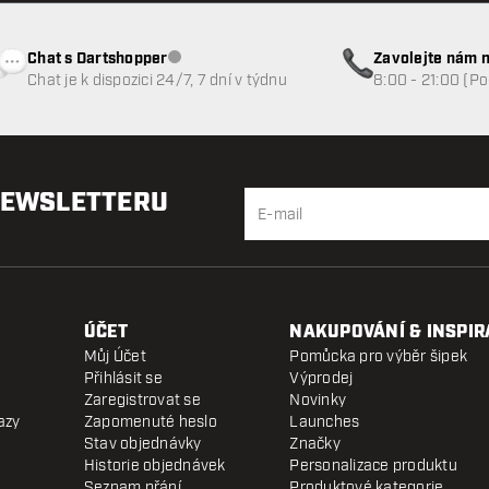
Chat s Dartshopper
Zavolejte nám n
Zákaznický servis nedostupný
Chat je k dispozici 24/7, 7 dní v týdnu
8:00 - 21:00 (P
NEWSLETTERU
ÚČET
NAKUPOVÁNÍ & INSPIR
Můj Účet
Pomůcka pro výběr šipek
Přihlásit se
Výprodej
Zaregistrovat se
Novinky
azy
Zapomenuté heslo
Launches
Stav objednávky
Značky
Historie objednávek
Personalizace produktu
Seznam přání
Produktové kategorie