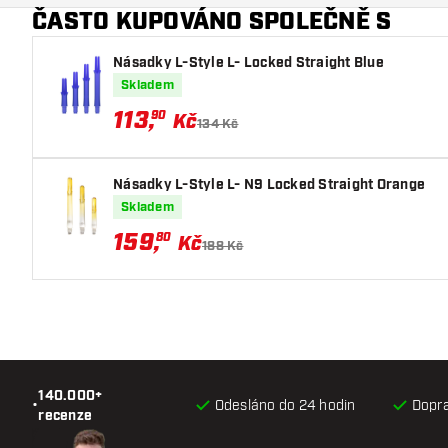
ČASTO KUPOVÁNO SPOLEČNĚ S
Barva šipky
Násadky L-Style L- Locked Straight Blue
Zóna úchopu šipky
Skladem
Tvar šipky
113
,
90
Kč
134 Kč
Hmotnost šipky
Násadky L-Style L- N9 Locked Straight Orange
Šířka šipky (mm)
Skladem
159
,
80
Kč
Délka šipky (mm)
188 Kč
140.000+
•
Odesláno do 24 hodin
Dopr
recenze