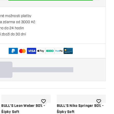
né možnosti platby
a zdarma od 3000 Kč
no do 24 hodin
 zboží do 30 dní
o seznamu přání
Přidat do seznamu přání
Přidat do 
BULL'S Leon Weber 90% -
BULL'S Niko Springer 90% -
B
Šipky Soft
Šipky Soft
-