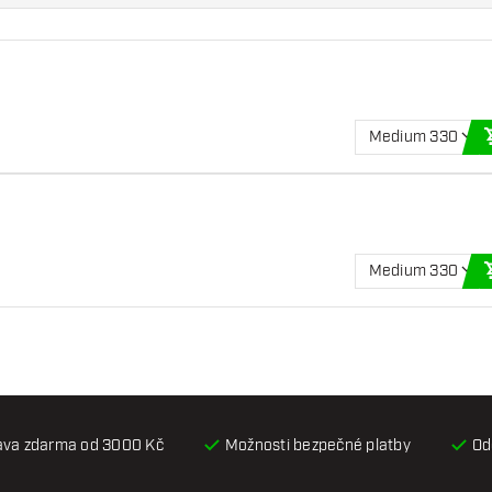
Medium 330
Medium 330
ava zdarma od 3000 Kč
Možnosti bezpečné platby
Od