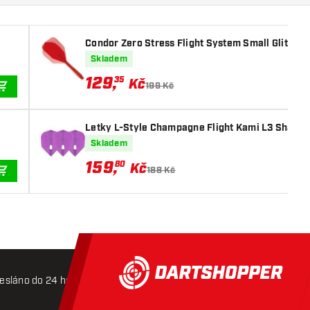
Condor Zero Stress Flight System Small Glitter 
Skladem
129
,
35
Kč
199 Kč
PŘIDAT DO KOŠÍKU
Letky L-Style Champagne Flight Kami L3 Shape 
Skladem
159
,
80
Kč
188 Kč
PŘIDAT DO KOŠÍKU
esláno do 24 hodin
Doprava zdarma od 3000 Kč
Mož