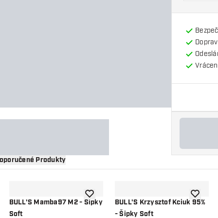
Bezpeč
Doprav
Odeslá
Vrácení
oporučené Produkty
 do seznamu přání
Přidat do seznamu přání
Přidat d
BULL'S Mamba97 M2 - Šipky
BULL'S Krzysztof Kciuk 95%
Soft
- Šipky Soft