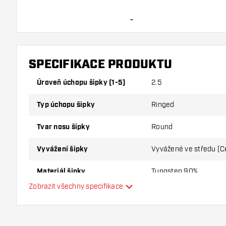
BULL'S Brian Raman 90% - Šipky Soft sada šipek obs
Letky a 3ks Násadky v sadě.
SPECIFIKACE PRODUKTU
Úroveň úchopu šipky (1-5)
2.5
Typ úchopu šipky
Ringed
Tvar nosu šipky
Round
Vyvážení šipky
Vyvážené ve středu (C
Materiál šipky
Tungsten 90%
Zobrazit všechny specifikace
Úchop nosu šipky
Hráč šipek