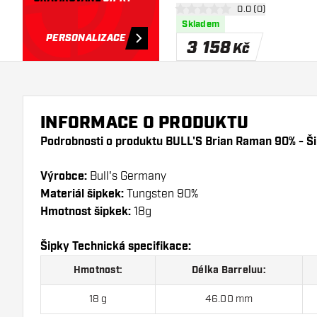
otevřít panel recen
0.0 (0)
0 hodnoticí hvězdičky
Skladem
PERSONALIZACE
3 158
Kč
INFORMACE O PRODUKTU
Podrobnosti o produktu BULL'S Brian Raman 90% - Ši
Výrobce:
Bull's Germany
Materiál šipkek:
Tungsten 90%
Hmotnost šipkek:
18g
Šipky Technická specifikace:
Hmotnost:
Délka Barreluu:
18 g
46.00 mm