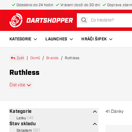
Odesláno do 24 hodin
Vrácení zboží do 30 dní
Doprava zdar
hledat
Zpět na hlavní stránku
KATEGORIE
LAUNCHES
HRÁČI ŠIPEK
Zpět
Domů
Brands
Ruthless
Ruthless
Číst více
Kategorie
41
Články
Letky
(
41
)
Stav skladu
Skladem
(
32
)