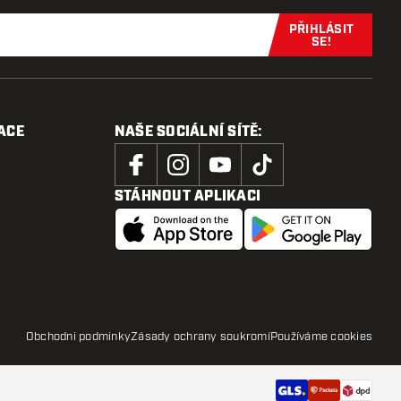
PŘIHLÁSIT
Přihlaste se 
SE!
ACE
NAŠE SOCIÁLNÍ SÍTĚ:
STÁHNOUT APLIKACI
Obchodni podminky
Zásady ochrany soukromí
Používáme cookies