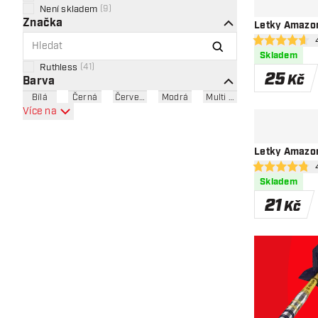
Není skladem
(
9
)
Značka
Letky Amazo
ote
4.6 hodnoticí h
Skladem
Ruthless
(
41
)
25
Kč
Barva
Bílá
Černá
Červená
Modrá
Multi Color
Více na
Letky Amazon
ote
4.8 hodnoticí h
Skladem
21
Kč