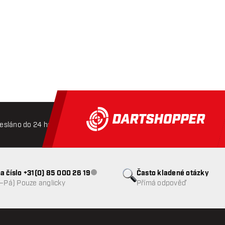
esláno do 24 hodin
Doprava zdarma od 3000 Kč
Mož
a číslo +31(0) 85 000 26 19
Často kladené otázky
Zákaznický servis nedostupný
o–Pá) Pouze anglicky
Přímá odpověď