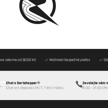
ava zdarma od 3000 Kč
Možnosti bezpečné platby
Od
Chat s Dartshopper
Zavolejte nám n
Zákaznický servis nedostupný
Chat je k dispozici 24/7, 7 dní v týdnu
8:00 - 21:00 (P