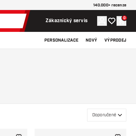
140.000+ recenze
0
Účet
Můj seznam p
Nákupn
Zákaznický servis
PERSONALIZACE
NOVÝ
VÝPRODEJ
Doporučené