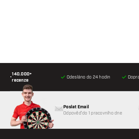
140.000+
•
Odesláno do 24 hodin
Dopr
recenze
Poslat Email
Odpověď do 1 pracovního dne