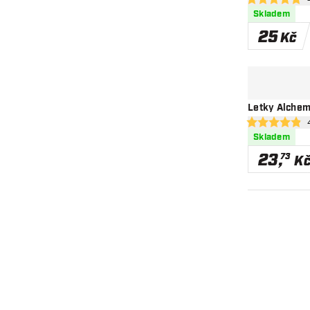
ote
4.8 hodnoticí h
Skladem
25
Kč
Letky Alchem
ote
4.9 hodnoticí h
Skladem
23
,
73
K