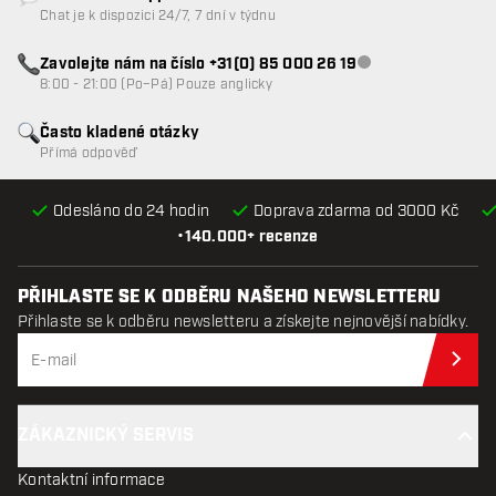
Zákaznický servis nedostupný
Chat je k dispozici 24/7, 7 dní v týdnu
Zavolejte nám na číslo +31(0) 85 000 26 19
Zákaznický servis n
8:00 - 21:00 (Po–Pá) Pouze anglicky
Často kladené otázky
Přímá odpověď
Odesláno do 24 hodin
Doprava zdarma od 3000 Kč
•
140.000+ recenze
PŘIHLASTE SE K ODBĚRU NAŠEHO NEWSLETTERU
Přihlaste se k odběru newsletteru a získejte nejnovější nabídky.
Při
ZÁKAZNICKÝ SERVIS
Kontaktní informace