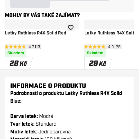
MOHLY BY VÁS TAKÉ ZAJÍMAT?
Přidat do seznamu přání
Letky Ruthless R4X Solid Red
Letky Ruthless R4X Solid 
otevřít panel recenzí
4.7 (13)
otevřít panel re
4.9 (28)
4.7 hodnoticí hvězdičky
4.9 hodnoticí hvězdičky
Skladem
Skladem
28
28
Kč
Kč
INFORMACE O PRODUKTU
Podrobnosti o produktu Letky Ruthless R4X Solid
Blue:
Barva letek:
Modrá
Tvar letek:
Standard
Motiv letek:
Jednobarevná