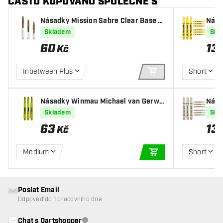
ČASTO KUPOVÁNO SPOLEČNĚ S
Násadky Mission Sabre Clear Base G
Nása
old
Skladem
Skl
60
13
Kč
Inbetween Plus
Short
PŘIDAT DO KOŠÍKU
Násadky Winmau Michael van Gerwe
Nása
n Ring Grip MvG Design
Skladem
Skl
63
13
Kč
Medium
Short
PŘIDAT DO KOŠÍKU
Poslat Email
Odpověď do 1 pracovního dne
Chat s Dartshopper