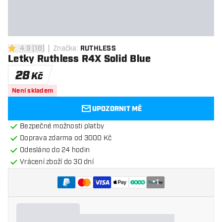
4.9
[
18
]
Značka
:
RUTHLESS
4.9 hodnoticí hvězdičky
Letky Ruthless R4X Solid Blue
28
Kč
Není skladem
UPOZORNIT MĚ
Bezpečné možnosti platby
Doprava zdarma od 3000 Kč
Odesláno do 24 hodin
Vrácení zboží do 30 dní
+
1