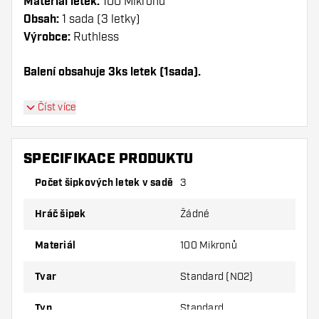
Materiál letek:
100 Mikronů
Obsah:
1 sada (3 letky)
Výrobce:
Ruthless
Balení obsahuje 3ks letek (1sada).
Dartshopper tip!
Číst více
Ujistěte se, že máte po ruce dostatek letky a
násadky. Ty se mohou používáním poškodit
SPECIFIKACE PRODUKTU
nebo zlomit.
Počet šipkových letek v sadě
3
Vyzkoušejte jiný tvar, materiál nebo tloušťku
Hráč šipek
Žádné
letky, abyste zjistili, která varianta vám
vyhovuje nejlépe!
Materiál
100 Mikronů
Tvar
Standard (NO2)
Typ
Standard