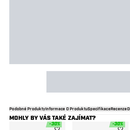
Podobné Produkty
Informace O Produktu
Specifikace
Recenze
D
MOHLY BY VÁS TAKÉ ZAJÍMAT?
-
30
%
-
30
%