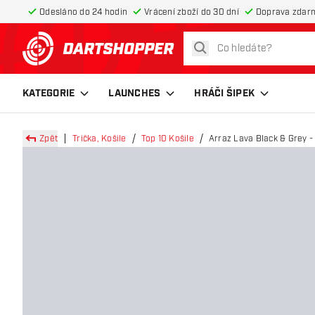
Odesláno do 24 hodin
Vrácení zboží do 30 dní
Doprava zdar
hledat
Zpět na hlavní stránku
KATEGORIE
LAUNCHES
HRÁČI ŠIPEK
Zpět
Trička, Košile
Top 10 Košile
Arraz Lava Black & Grey -