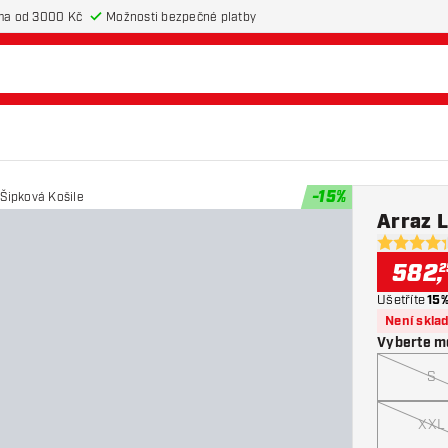
ma od 3000 Kč
Možnosti bezpečné platby
-
15
%
 Šipková Košile
Arraz L
4.3 hodnot
582
,
2
Ušetříte
15
Není skla
Vyberte m
S
XXL