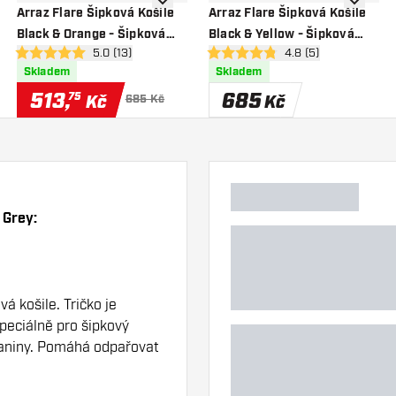
 do seznamu přání
Přidat do seznamu přání
Přidat d
Arraz Flare Šipková Košile
Arraz Flare Šipková Košile
Black & Orange - Šipková
Black & Yellow - Šipková
zí
otevřít panel recenzí
5.0 (13)
otevřít panel recenzí
4.8 (5)
Košile
Košile
5 hodnoticí hvězdičky
4.8 hodnoticí hvězdičky
Skladem
Skladem
513
,
685
75
Kč
Kč
685 Kč
 Grey:
á košile. Tričko je
peciálně pro šipkový
tkaniny. Pomáhá odpařovat