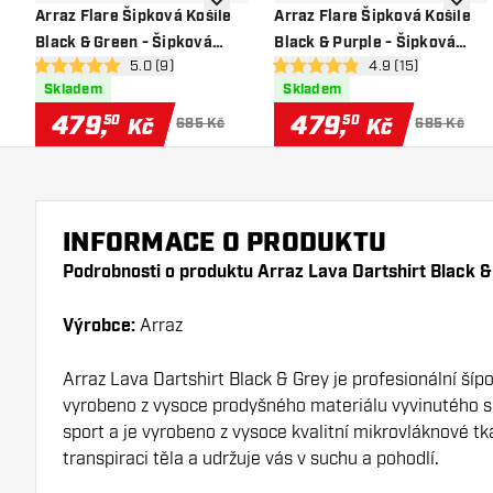
Přidat do seznamu přání
Přidat
Arraz Flare Šipková Košile
Arraz Flare Šipková Košile
Black & Green - Šipková
Black & Purple - Šipková
otevřít panel recenzí
5.0 (9)
otevřít panel recen
4.9 (15)
Košile
Košile
5 hodnoticí hvězdičky
4.9 hodnoticí hvězdičky
Skladem
Skladem
479
,
479
,
50
50
Kč
Kč
685 Kč
685 Kč
INFORMACE O PRODUKTU
Podrobnosti o produktu Arraz Lava Dartshirt Black &
Výrobce:
Arraz
Arraz Lava Dartshirt Black & Grey je profesionální šípov
vyrobeno z vysoce prodyšného materiálu vyvinutého s
sport a je vyrobeno z vysoce kvalitní mikrovláknové 
transpiraci těla a udržuje vás v suchu a pohodlí.