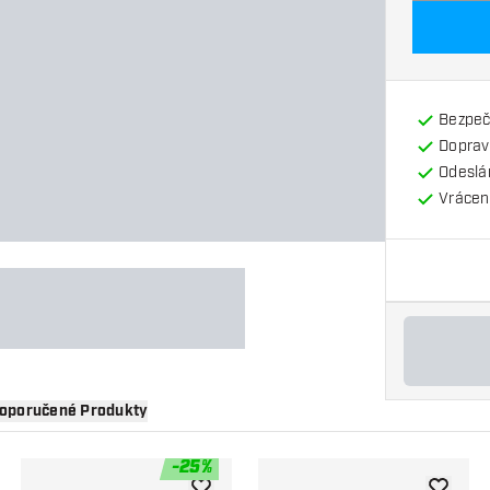
Bezpeč
Doprav
Odeslá
Vrácení
oporučené Produkty
-
25
%