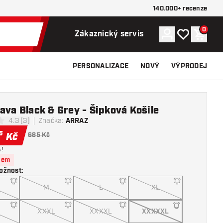
140.000+ recenze
0
Účet
Můj seznam p
Nákupn
Zákaznický servis
PERSONALIZACE
NOVÝ
VÝPRODEJ
ava Black & Grey - Šipková Košile
4.3 (3)
Značka
:
ARRAZ
icí hvězdičky
5
Kč
685 Kč
%
!
dem
ožnost
:
M
L
XL
XXXL
XXXXL
XXXXXL