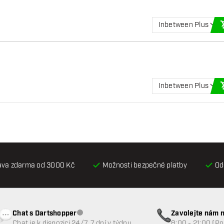
Inbetween Plus
Inbetween Plus
ava zdarma od 3000 Kč
Možnosti bezpečné platby
Od
Chat s Dartshopper
Zavolejte nám n
Zákaznický servis nedostupný
Chat je k dispozici 24/7, 7 dní v týdnu
8:00 - 21:00 (P