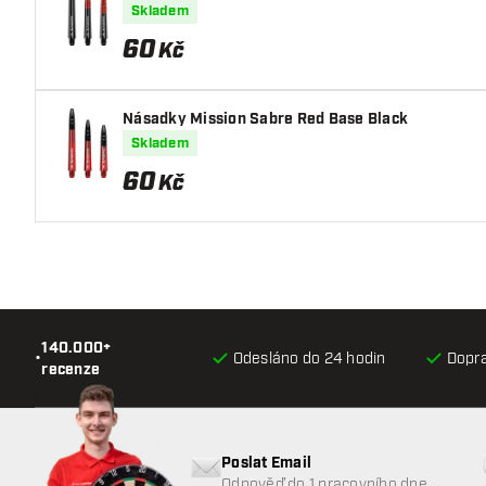
Skladem
60
Kč
Násadky Mission Sabre Red Base Black
Skladem
60
Kč
140.000+
•
Odesláno do 24 hodin
Dopr
recenze
Poslat Email
Odpověď do 1 pracovního dne