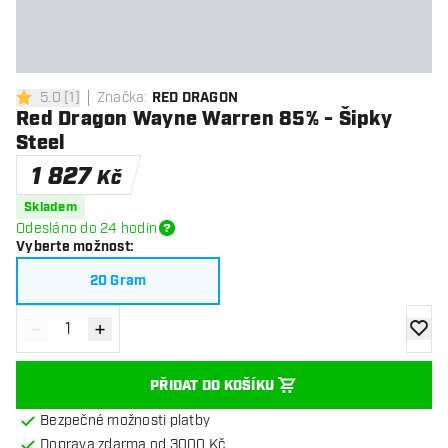
5.0
[
1
]
Značka
:
RED DRAGON
5 hodnoticí hvězdičky
Red Dragon Wayne Warren 85% - Šipky
Steel
1 827
Kč
Skladem
Odesláno do 24 hodin
Vyberte možnost
:
20 Gram
-
+
Snížit množství
Zvýšit množství
Přidat
PŘIDAT DO KOŠÍKU
Bezpečné možnosti platby
Doprava zdarma od 3000 Kč