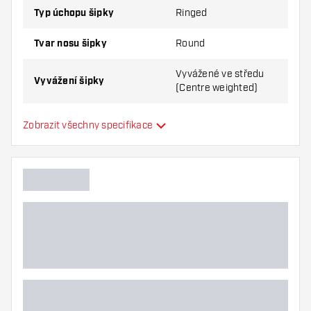
Typ úchopu šipky
Ringed
Tvar nosu šipky
Round
Vyvážené ve středu
Vyvážení šipky
(Centre weighted)
Materiál šipky
Tungsten 85%
Zobrazit všechny specifikace
Úchop nosu šipky
Hráč šipek
Barva šipky
Zóna úchopu šipky
Tvar šipky
Hmotnost šipky