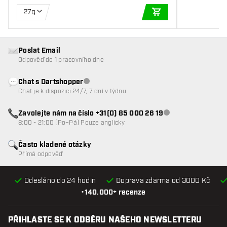
27g
PŘIDAT DO KOŠÍKU
Poslat Email
Odpověď do 1 pracovního dne
Chat s Dartshopper
Zákaznický servis nedostupný
Chat je k dispozici 24/7, 7 dní v týdnu
Zavolejte nám na číslo +31(0) 85 000 26 19
Zákaznický servis n
8:00 - 21:00 (Po–Pá) Pouze anglicky
Často kladené otázky
Přímá odpověď
Odesláno do 24 hodin
Doprava zdarma od 3000 Kč
•
140.000+ recenze
PŘIHLASTE SE K ODBĚRU NAŠEHO NEWSLETTERU