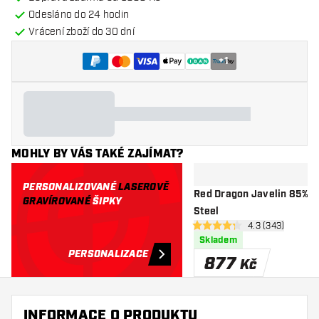
Odesláno do 24 hodin
Vrácení zboží do 30 dní
+
1
MOHLY BY VÁS TAKÉ ZAJÍMAT?
PERSONALIZOVANÉ
LASEROVĚ
Red Dragon Javelin 85% -
GRAVÍROVANÉ
ŠIPKY
Steel
otevřít panel re
4.3 (343)
4.3 hodnoticí hvězdičky
Skladem
PERSONALIZACE
877
Kč
INFORMACE O PRODUKTU