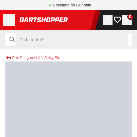
Odesláno do 24 hodin
Menu
0
Účet
Můj seznam
Náku
Zpět na hlavní stránku
hledat
hledat
Red Dragon Hráči Šipky Steel