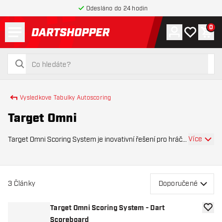
Odesláno do 24 hodin
Menu
0
Účet
Můj seznam
Náku
Zpět na hlavní stránku
hledat
hledat
Vysledkove Tabulky Autoscoring
Target Omni
Více
Target Omni Scoring System je inovativní řešení pro hráče
šipek, kteří chtějí optimalizovat svou hru pomocí
automatického počítání skóre. Tento pokročilý systém
eliminuje ruční zapisování bodů a za
3
Články
Doporučené
Target Omni Scoring System - Dart
Přida
Scoreboard