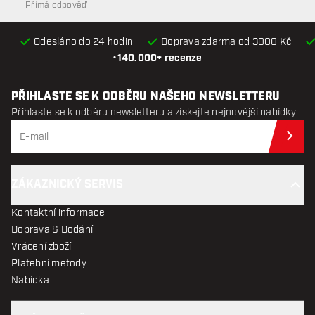
Přímá odpověď
Odesláno do 24 hodin
Doprava zdarma od 3000 Kč
•
140.000+ recenze
PŘIHLASTE SE K ODBĚRU NAŠEHO NEWSLETTERU
Přihlaste se k odběru newsletteru a získejte nejnovější nabídky.
Při
ZÁKAZNICKÝ SERVIS
Kontaktní informace
Doprava & Dodání
Vrácení zboží
Platební metody
Nabídka