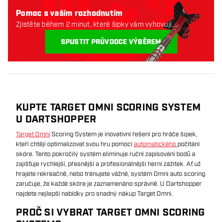
Pomoc s vaším rozhodnutím
Zjistěte během 2 minut, které šipky vám vyhovují.
Začněme:
SPUSTIT PRŮVODCE VÝBĚREM
KUPTE TARGET OMNI SCORING SYSTEM
U DARTSHOPPER
Target Omni
Scoring System je inovativní řešení pro hráče šipek,
kteří chtějí optimalizovat svou hru pomocí
automatického
počítání
skóre. Tento pokročilý systém eliminuje ruční zapisování bodů a
zajišťuje rychlejší, přesnější a profesionálnější herní zážitek. Ať už
hrajete rekreačně, nebo trénujete vážně, systém Omni auto scoring
zaručuje, že každé skóre je zaznamenáno správně. U Dartshopper
najdete nejlepší nabídky pro snadný nákup Target Omni.
PROČ SI VYBRAT TARGET OMNI SCORING