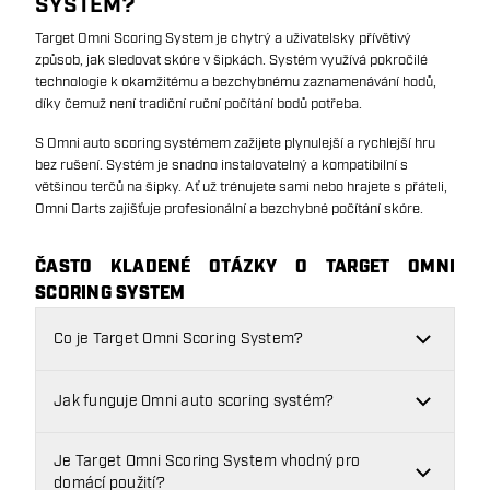
SYSTEM?
Target Omni Scoring System je chytrý a uživatelsky přívětivý
způsob, jak sledovat skóre v šipkách. Systém využívá pokročilé
technologie k okamžitému a bezchybnému zaznamenávání hodů,
díky čemuž není tradiční ruční počítání bodů potřeba.
S Omni auto scoring systémem zažijete plynulejší a rychlejší hru
bez rušení. Systém je snadno instalovatelný a kompatibilní s
většinou terčů na šipky. Ať už trénujete sami nebo hrajete s přáteli,
Omni Darts zajišťuje profesionální a bezchybné počítání skóre.
ČASTO KLADENÉ OTÁZKY O TARGET OMNI
SCORING SYSTEM
Co je Target Omni Scoring System?
Jak funguje Omni auto scoring systém?
Je Target Omni Scoring System vhodný pro
domácí použití?