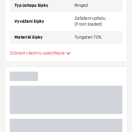
sada šipek obsahuje:
3ks Šipek, 3ks Letky a 3ks
Typ úchopu šipky
Ringed
Násadky v sadě.
Zaťažení vpředu
Vyvážení šipky
(Front loaded)
Materiál šipky
Tungsten 70%
Úchop nosu šipky
Smooth
Zobrazit všechny specifikace
Hráč šipek
Barva šipky
Tvar nosu šipky
Zóna úchopu šipky
Tvar šipky
Hmotnost šipky