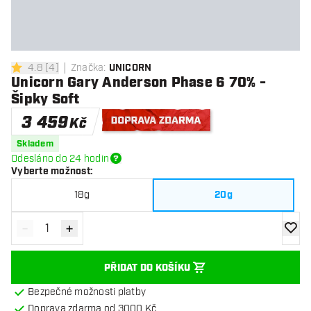
4.8
[
4
]
Značka
:
UNICORN
4.8 hodnoticí hvězdičky
Unicorn Gary Anderson Phase 6 70% -
Šipky Soft
3 459
Kč
Doprava zdarma
Skladem
Odesláno do 24 hodin
Vyberte možnost
:
18g
20g
-
+
Snížit množství
Zvýšit množství
Přidat
PŘIDAT DO KOŠÍKU
Bezpečné možnosti platby
Doprava zdarma od 3000 Kč