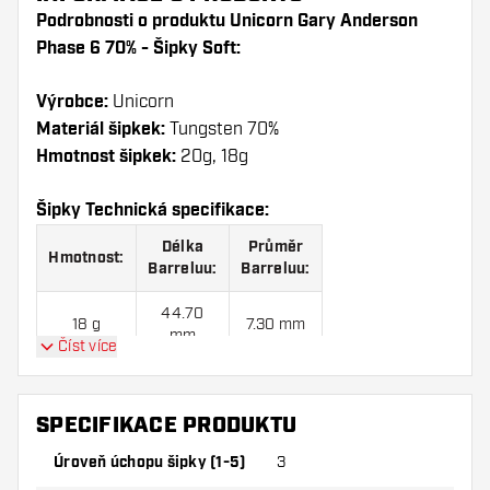
Podrobnosti o produktu Unicorn Gary Anderson
Phase 6 70% - Šipky Soft:
Výrobce:
Unicorn
Materiál šipkek:
Tungsten 70%
Hmotnost šipkek:
20g, 18g
Šipky Technická specifikace:
Délka
Průměr
Hmotnost:
Barreluu:
Barreluu:
44.70
18 g
7.30 mm
mm
Číst více
48.00
20 g
7.40 mm
mm
SPECIFIKACE PRODUKTU
Úroveň úchopu šipky (1-5)
3
Unicorn Gary Anderson Phase 6 70% - Šipky Soft