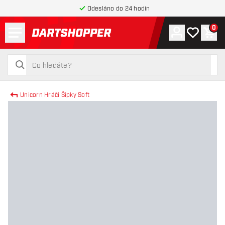
Odesláno do 24 hodin
Menu
0
Účet
Můj seznam
Náku
Zpět na hlavní stránku
hledat
hledat
Unicorn Hráči Šipky Soft