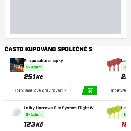
Šířka šipky (mm)
Délka šipky (mm)
ČASTO KUPOVÁNO SPOLEČNĚ S
Přizpůsobte si šipky
Letk
Skladem
Skl
251
26
Kč
Horní laserové gravírování
Inbetwee
PŘIDAT DO KOŠÍKU
Letky Harrows Clic System Flight Wh
Letk
ite
Skladem
Skl
123
19
Kč