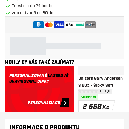
Odesláno do 24 hodin
Vrácení zboží do 30 dní
+
1
MOHLY BY VÁS TAKÉ ZAJÍMAT?
PERSONALIZOVANÉ
LASEROVĚ
Unicorn Gary Anderson W.
GRAVÍROVANÉ
ŠIPKY
3 90% - Šipky Soft
otevřít panel re
0.0 (0)
0 hodnoticí hvězdičky
Skladem
PERSONALIZACE
2 558
Kč
INFORMACE O PRODUKTU