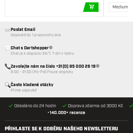
Medium
PŘIDAT DO KOŠÍKU
Poslat Email
Odpověď do 1 pracovního dne
Chat s Dartshopper
Zákaznický servis nedostupný
Chat je k dispozici 24/7, 7 dní v týdnu
Zavolejte nám na číslo +31(0) 85 000 26 19
Zákaznický servis n
8:00 - 21:00 (Po–Pá) Pouze anglicky
Často kladené otázky
Přímá odpověď
Odesláno do 24 hodin
Doprava zdarma od 3000 Kč
•
140.000+ recenze
PŘIHLASTE SE K ODBĚRU NAŠEHO NEWSLETTERU