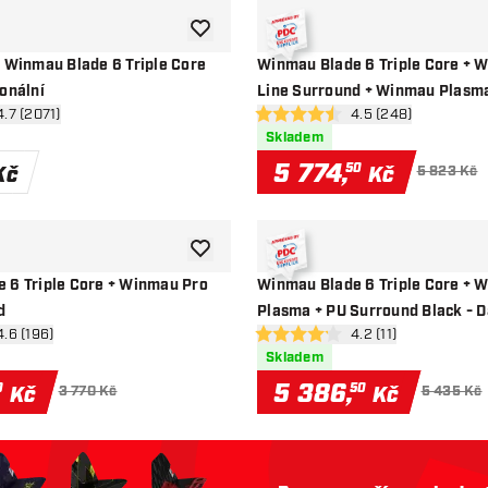
Přidat do seznamu přání
č Winmau Blade 6 Triple Core
Winmau Blade 6 Triple Core + 
nální
Line Surround + Winmau Plasm
evřít panel recenzí
4.7 (2071)
otevřít panel recenz
4.5 (248)
vězdičky
4.5 hodnoticí hvězdičky
Skladem
5 774
,
50
Kč
Kč
5 823 Kč
Přidat do seznamu přání
 6 Triple Core + Winmau Pro
Winmau Blade 6 Triple Core + 
d
Plasma + PU Surround Black - D
vřít panel recenzí
4.6 (196)
otevřít panel recenzí
4.2 (11)
vězdičky
4.2 hodnoticí hvězdičky
Skladem
5 386
,
0
50
Kč
Kč
3 770 Kč
5 435 Kč