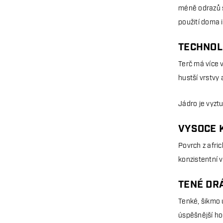
méně odrazů ši
použití doma i
TECHNOLO
Terč má více 
hustší vrstvy 
Jádro je vyztu
VYSOCE 
Povrch z afric
konzistentní 
TENÉ DRÁ
Tenké, šikmo 
úspěšnější ho