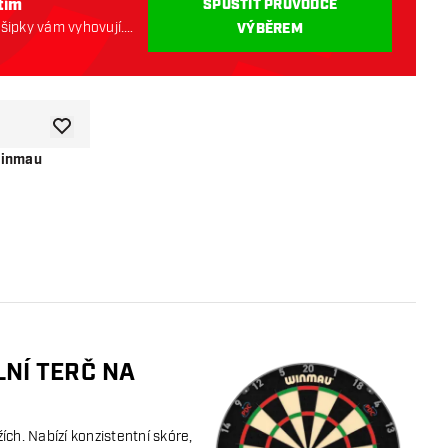
tím
SPUSTIT PRŮVODCE
 šipky vám vyhovují.
VÝBĚREM
Přidat do seznamu přání
Winmau
í
LNÍ TERČ NA
ích. Nabízí konzistentní skóre,