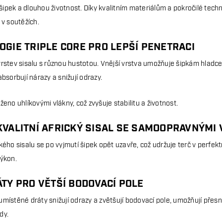
pek a dlouhou životnost. Díky kvalitním materiálům a pokročilé technol
 v soutěžích.
GIE TRIPLE CORE PRO LEPŠÍ PENETRACI
vrstev sisalu s různou hustotou. Vnější vrstva umožňuje šipkám hladce
absorbují nárazy a snižují odrazy.
ženo uhlíkovými vlákny, což zvyšuje stabilitu a životnost.
KVALITNÍ AFRICKÝ SISAL SE SAMOOPRAVNÝMI
kého sisalu se po vyjmutí šipek opět uzavře, což udržuje terč v perfekt
výkon.
TY PRO VĚTŠÍ BODOVACÍ POLE
umístěné dráty snižují odrazy a zvětšují bodovací pole, umožňují přesn
dy.