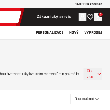
140.000+ recenze
0
Účet
Můj seznam p
Nákupn
Zákaznický servis
PERSONALIZACE
NOVÝ
VÝPRODEJ
Číst
hou životnost. Díky kvalitním materiálům a pokročilé
více
Doporučené