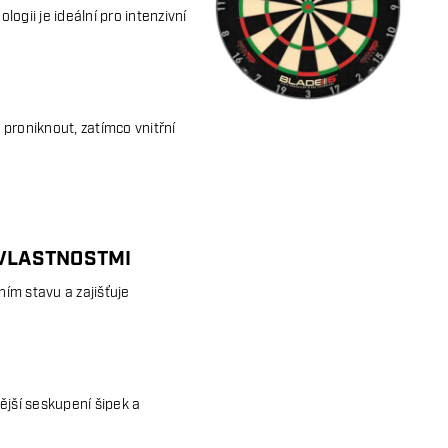
ogii je ideální pro intenzivní
 proniknout, zatímco vnitřní
 VLASTNOSTMI
ním stavu a zajišťuje
ější seskupení šipek a