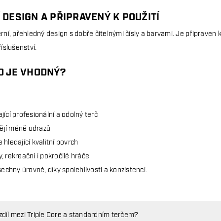
DESIGN A PŘIPRAVENÝ K POUŽITÍ
ní, přehledný design s dobře čitelnými čísly a barvami. Je připraven k
íslušenství.
O JE VHODNÝ?
jící profesionální a odolný terč
htějí méně odrazů
 hledající kvalitní povrch
, rekreační i pokročilé hráče
echny úrovně, díky spolehlivosti a konzistenci.
ozdíl mezi Triple Core a standardním terčem?