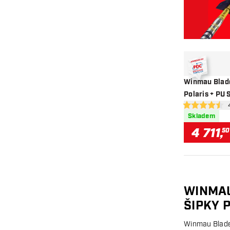
Winmau Blade
Polaris + PU 
ote
4.5 hodnoticí h
Skladem
4 711
,
50
WINMAU
ŠIPKY 
Winmau Blade 6