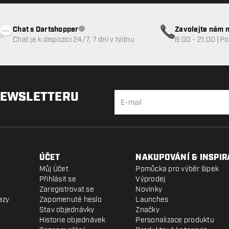
Chat s Dartshopper
Zavolejte nám n
Zákaznický servis nedostupný
Chat je k dispozici 24/7, 7 dní v týdnu
8:00 - 21:00 (P
NEWSLETTERU
ÚČET
NAKUPOVÁNÍ & INSPIR
Můj Účet
Pomůcka pro výběr šipek
Přihlásit se
Výprodej
Zaregistrovat se
Novinky
azy
Zapomenuté heslo
Launches
Stav objednávky
Značky
Historie objednávek
Personalizace produktu