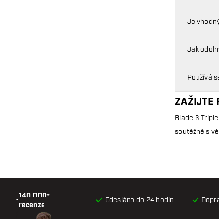
Je vhodný
Jak odolný
Používá s
ZAŽIJTE 
Blade 6 Triple
soutěžně s vět
140.000+
•
Odesláno do 24 hodin
Dopr
recenze