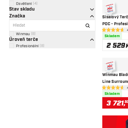
Osvětlení
(
4
)
Stav skladu
Značka
Sisalový Ter
PDC - Profesio
ot
4.7 hodnoticí h
Winmau
(
8
)
Skladem
Úroveň terče
2 529
Profesionální
(
8
)
Winmau Blade
Line Surroun
ote
4.6 hodnoticí h
Skladem
3 721
,
5