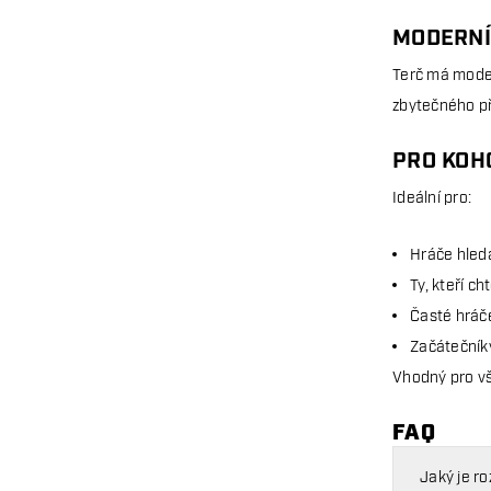
MODERNÍ 
Terč má moder
zbytečného př
PRO KOH
Ideální pro:
Hráče hleda
Ty, kteří c
Časté hráče
Začátečníky
Vhodný pro vš
FAQ
Jaký je r