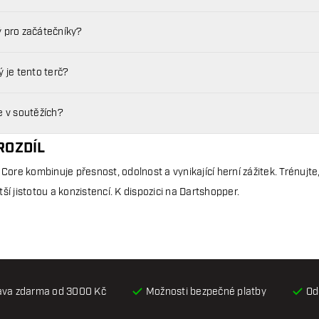
 pro začátečníky?
 je tento terč?
e v soutěžích?
ROZDÍL
 Core kombinuje přesnost, odolnost a vynikající herní zážitek. Trénujt
ší jistotou a konzistencí. K dispozici na Dartshopper.
ava zdarma od 3000 Kč
Možnosti bezpečné platby
Od