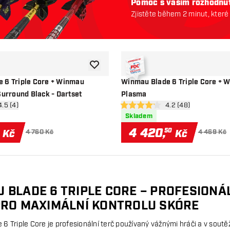
Pomoc s vaším rozhodnu
Zjistěte během 2 minut, které
Začněme:
Přidat do seznamu přání
 6 Triple Core + Winmau
Winmau Blade 6 Triple Core + 
Surround Black - Dartset
Plasma
vřít panel recenzí
4.5 (4)
otevřít panel recenz
4.2 (48)
vězdičky
4.2 hodnoticí hvězdičky
Skladem
4 420
,
50
Kč
Kč
4 760 Kč
4 469 Kč
 BLADE 6 TRIPLE CORE – PROFESIONÁ
PRO MAXIMÁLNÍ KONTROLU SKÓRE
 Triple Core je profesionální terč používaný vážnými hráči a v soutěž