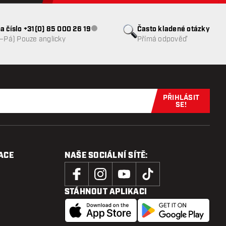
a číslo +31(0) 85 000 26 19
Často kladené otázky
Zákaznický servis nedostupný
o–Pá) Pouze anglicky
Přímá odpověď
PŘIHLÁSIT
Přihlaste se 
SE!
ACE
NAŠE SOCIÁLNÍ SÍTĚ:
STÁHNOUT APLIKACI