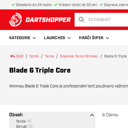
Odesláno do 24 hodin
Vrácení zboží do 30 dní
Doprava zdar
hledat
Zpět na hlavní stránku
KATEGORIE
LAUNCHES
HRÁČI ŠIPEK
Zpět
Domů
Terce
Sisalove Terce Winmau
Blade 6 Triple
Blade 6 Triple Core
Winmau Blade 6 Triple Core je profesionální terč používaný vážnými 
technolo
Obsah
8
Články
Terče
(
8
)
Okruží
(
6
)