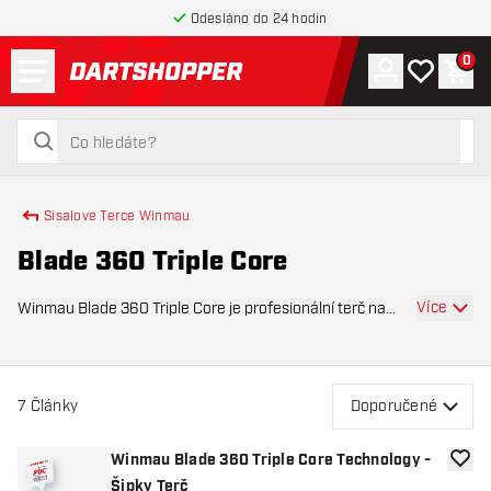
Odesláno do 24 hodin
Menu
0
Účet
Můj seznam
Náku
Zpět na hlavní stránku
hledat
hledat
Sisalove Terce Winmau
Blade 360 Triple Core
Více
Winmau Blade 360 Triple Core je profesionální terč na
šipky určený pro hráče, kteří hledají dlouhou životnost,
stabilní povrch a konzistentní hru. Ať už trénuješ doma,
hraješ ligu nebo si jen užíváš š
7
Články
Doporučené
Winmau Blade 360 Triple Core Technology -
Přida
Šipky Terč