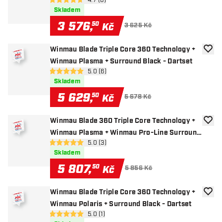
otevřít panel recenzí
4.7 (6)
4.7 hodnoticí hvězdičky
Skladem
3 576
,
50
Kč
3 625 Kč
Winmau Blade Triple Core 360 Technology +
Přida
Winmau Plasma + Surround Black - Dartset
otevřít panel recenzí
5.0 (6)
5 hodnoticí hvězdičky
Skladem
5 629
,
50
Kč
5 678 Kč
Winmau Blade 360 Triple Core Technology +
Přida
Winmau Plasma + Winmau Pro-Line Surround
otevřít panel recenzí
5.0 (3)
- Dartset
5 hodnoticí hvězdičky
Skladem
5 807
,
50
Kč
5 856 Kč
Winmau Blade Triple Core 360 Technology +
Přida
Winmau Polaris + Surround Black - Dartset
otevřít panel recenzí
5.0 (1)
5 hodnoticí hvězdičky