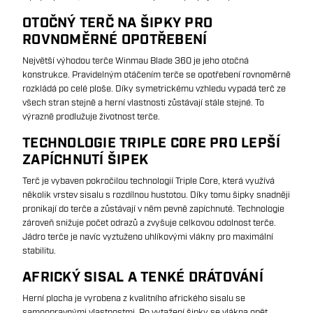
OTOČNÝ TERČ NA ŠIPKY PRO
ROVNOMĚRNÉ OPOTŘEBENÍ
Největší výhodou terče Winmau Blade 360 je jeho otočná
konstrukce. Pravidelným otáčením terče se opotřebení rovnoměrně
rozkládá po celé ploše. Díky symetrickému vzhledu vypadá terč ze
všech stran stejně a herní vlastnosti zůstávají stále stejné. To
výrazně prodlužuje životnost terče.
TECHNOLOGIE TRIPLE CORE PRO LEPŠÍ
ZAPÍCHNUTÍ ŠIPEK
Terč je vybaven pokročilou technologií Triple Core, která využívá
několik vrstev sisalu s rozdílnou hustotou. Díky tomu šipky snadněji
pronikají do terče a zůstávají v něm pevně zapíchnuté. Technologie
zároveň snižuje počet odrazů a zvyšuje celkovou odolnost terče.
Jádro terče je navíc vyztuženo uhlíkovými vlákny pro maximální
stabilitu.
AFRICKÝ SISAL A TENKÉ DRÁTOVÁNÍ
Herní plocha je vyrobena z kvalitního afrického sisalu se
samoopravnými vlastnostmi. Po vytažení šipky se vlákna opět