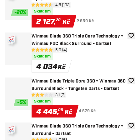
otevřít panel recenzí
4.5 (102)
4.5 hodnoticí hvězdičky
Skladem
-
20
%
2 127
,
20
Kč
2 659 Kč
Winmau Blade 360 Triple Core Technology +
Přida
Winmau PDC Black Surround - Dartset
otevřít panel recenzí
5.0 (4)
5 hodnoticí hvězdičky
Skladem
4 034
Kč
Winmau Blade Triple Core 360 + Winmau 360
Přida
Surround Black + Tungsten Darts - Dartset
otevřít panel recenzí
3.1 (7)
3.1 hodnoticí hvězdičky
Skladem
-
5
%
4 445
,
05
Kč
4 679 Kč
Winmau Blade 360 Triple Core Technology +
Přida
Surround - Dartset