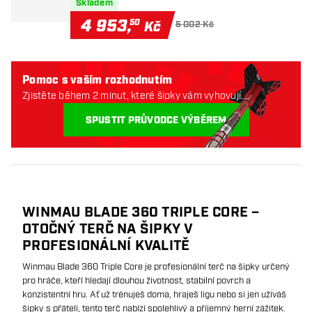
Skladem
4 953
,
50
Kč
5 002 Kč
Pomoc s vaším rozhodnutím
Zjistěte během 2 minut, které šipky vám vyhovují.
Začněme:
SPUSTIT PRŮVODCE VÝBĚREM
WINMAU BLADE 360 TRIPLE CORE –
OTOČNÝ TERČ NA ŠIPKY V
PROFESIONÁLNÍ KVALITĚ
Winmau Blade 360 Triple Core je profesionální terč na šipky určený
pro hráče, kteří hledají dlouhou životnost, stabilní povrch a
konzistentní hru. Ať už trénuješ doma, hraješ ligu nebo si jen užíváš
šipky s přáteli, tento terč nabízí spolehlivý a příjemný herní zážitek.