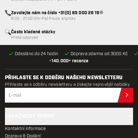
Zavolejte nám na číslo +31(0) 85 000 26 19
Zákaznický servis n
8:00 - 21:00 (Po–Pá) Pouze anglicky
Často kladené otázky
Přímá odpověď
Odesláno do 24 hodin
Doprava zdarma od 3000 Kč
•
140.000+ recenze
PŘIHLASTE SE K ODBĚRU NAŠEHO NEWSLETTERU
Přihlaste se k odběru newsletteru a získejte nejnovější nabídky.
Při
ZÁKAZNICKÝ SERVIS
Kontaktní informace
Doprava & Dodání