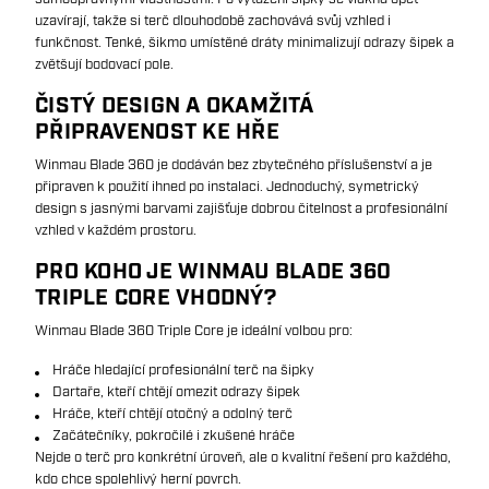
uzavírají, takže si terč dlouhodobě zachovává svůj vzhled i
funkčnost. Tenké, šikmo umístěné dráty minimalizují odrazy šipek a
zvětšují bodovací pole.
ČISTÝ DESIGN A OKAMŽITÁ
PŘIPRAVENOST KE HŘE
Winmau Blade 360 je dodáván bez zbytečného příslušenství a je
připraven k použití ihned po instalaci. Jednoduchý, symetrický
design s jasnými barvami zajišťuje dobrou čitelnost a profesionální
vzhled v každém prostoru.
PRO KOHO JE WINMAU BLADE 360
TRIPLE CORE VHODNÝ?
Winmau Blade 360 Triple Core je ideální volbou pro:
Hráče hledající profesionální terč na šipky
Dartaře, kteří chtějí omezit odrazy šipek
Hráče, kteří chtějí otočný a odolný terč
Začátečníky, pokročilé i zkušené hráče
Nejde o terč pro konkrétní úroveň, ale o kvalitní řešení pro každého,
kdo chce spolehlivý herní povrch.