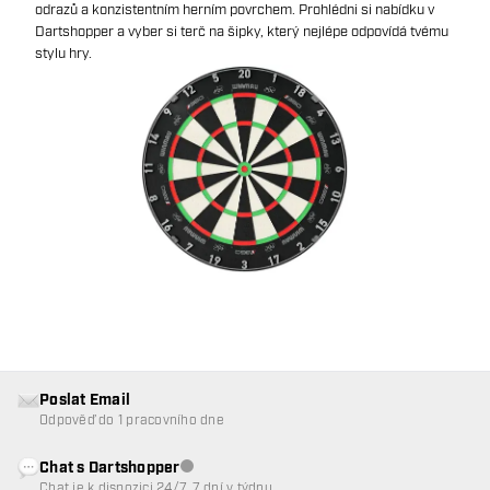
odrazů a konzistentním herním povrchem. Prohlédni si nabídku v
Dartshopper a vyber si terč na šipky, který nejlépe odpovídá tvému
stylu hry.
Poslat Email
Odpověď do 1 pracovního dne
Chat s Dartshopper
Zákaznický servis nedostupný
Chat je k dispozici 24/7, 7 dní v týdnu