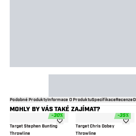
Podobné Produkty
Informace O Produktu
Specifikace
Recenze
D
MOHLY BY VÁS TAKÉ ZAJÍMAT?
-
30
%
-
35
%
Přidat do seznamu přání
Přidat
Target Stephen Bunting
Target Chris Dobey
Throwline
Throwline