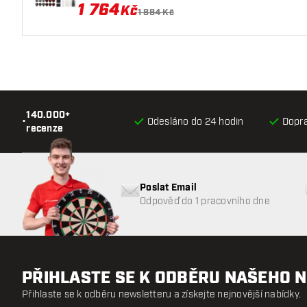
1 764
Kč
1 884 Kč
140.000+
•
Odesláno do 24 hodin
Dopr
recenze
Poslat Email
Odpověď do 1 pracovního dne
PŘIHLASTE SE K ODBĚRU NAŠEHO 
Přihlaste se k odběru newsletteru a získejte nejnovější nabídky.