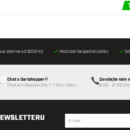
ava zdarma od 3000 Kč
Možnosti bezpečné platby
Od
Chat s Dartshopper
Zavolejte nám n
Zákaznický servis nedostupný
Chat je k dispozici 24/7, 7 dní v týdnu
8:00 - 21:00 (P
NEWSLETTERU