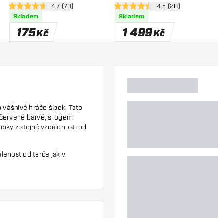
zí
otevřít panel recenzí
4.7 (70)
otevřít panel recenz
4.5 (20)
4.7 hodnoticí hvězdičky
4.5 hodnoticí hvězdičky
Skladem
Skladem
175
1 499
Kč
Kč
o vášnivé hráče šipek. Tato
 červené barvě, s logem
šipky z stejné vzdálenosti od
lenost od terče jak v