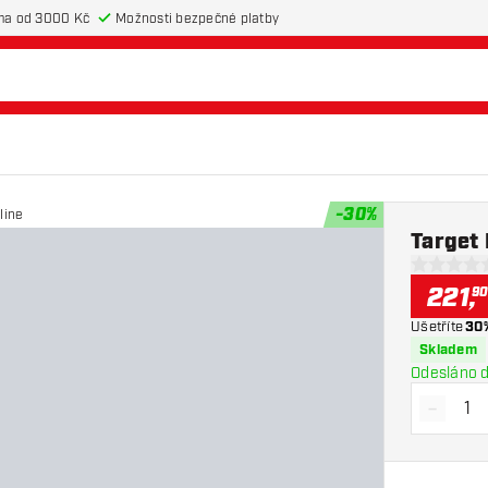
ma od 3000 Kč
Možnosti bezpečné platby
-
30
%
line
Target 
0 hodnotic
221
,
9
Ušetříte
30
Skladem
Odesláno d
-
Snížit 