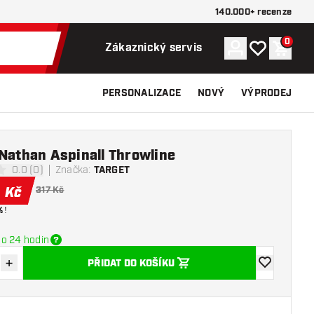
140.000+ recenze
0
Účet
Můj seznam p
Nákupn
Zákaznický servis
PERSONALIZACE
NOVÝ
VÝPRODEJ
Nathan Aspinall Throwline
0.0 (0)
Značka
:
TARGET
í hvězdičky
0
Kč
317 Kč
%
!
o 24 hodin
+
PŘIDAT DO KOŠÍKU
množství
Zvýšit množství
Přidat do se