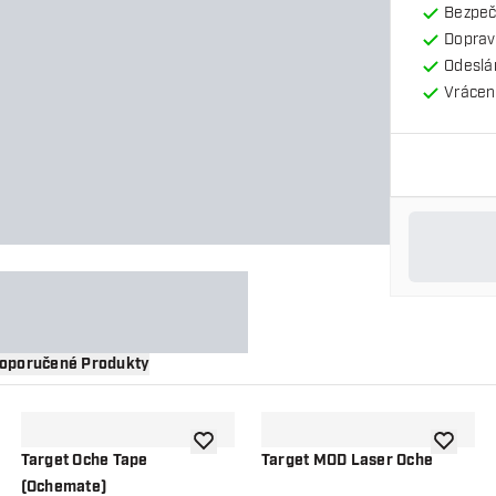
Bezpeč
Doprav
Odeslá
Vrácení
oporučené Produkty
 do seznamu přání
Přidat do seznamu přání
Přidat d
Target Oche Tape
Target MOD Laser Oche
(Ochemate)