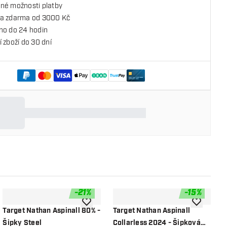
né možnosti platby
a zdarma od 3000 Kč
no do 24 hodin
 zboží do 30 dní
-
21
%
-
15
%
o seznamu přání
Přidat do seznamu přání
Přidat do 
Target Nathan Aspinall 80% -
Target Nathan Aspinall
T
Šipky Steel
Collarless 2024 - Šipková
9