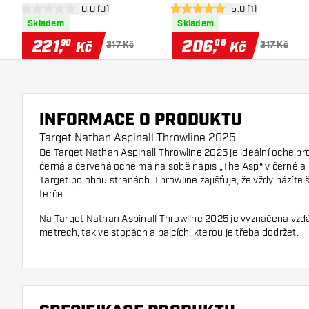
otevřít panel recenzí
0.0 (0)
otevřít panel recen
5.0 (1)
0 hodnoticí hvězdičky
5 hodnoticí hvězdičky
Skladem
Skladem
221
,
206
,
90
05
Kč
Kč
317 Kč
317 Kč
INFORMACE O PRODUKTU
Target Nathan Aspinall Throwline 2025
De Target Nathan Aspinall Throwline 2025 je ideální oche pr
černá a červená oche má na sobě nápis „The Asp“ v černé a
Target po obou stranách. Throwline zajišťuje, že vždy házíte 
terče.
Na Target Nathan Aspinall Throwline 2025 je vyznačena vzdá
metrech, tak ve stopách a palcích, kterou je třeba dodržet.