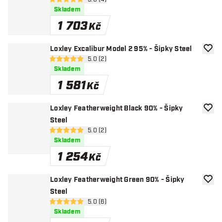
otevřít panel recenzí
5 hodnoticí hvězdičky
Skladem
1 703
Kč
Loxley Excalibur Model 2 95% - Šipky Steel
Přida
otevřít panel recenzí
5.0 (2)
5 hodnoticí hvězdičky
Skladem
1 581
Kč
Loxley Featherweight Black 90% - Šipky
Přida
Steel
otevřít panel recenzí
5.0 (2)
5 hodnoticí hvězdičky
Skladem
1 254
Kč
Loxley Featherweight Green 90% - Šipky
Přida
Steel
otevřít panel recenzí
5.0 (6)
5 hodnoticí hvězdičky
Skladem