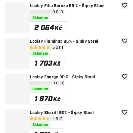
Loxley Filip Bereza 95 % - Šipky Steel
Přida
otevřít panel recenzí
0.0 (0)
0 hodnoticí hvězdičky
Skladem
2 064
Kč
Loxley Flamingo 95% - Šipky Steel
Přida
otevřít panel recenzí
5.0 (1)
5 hodnoticí hvězdičky
Skladem
1 703
Kč
Loxley Energy 90 % - Šipky Steel
Přida
otevřít panel recenzí
0.0 (0)
0 hodnoticí hvězdičky
Skladem
1 870
Kč
Loxley Sheriff 90% - Šipky Steel
Přida
otevřít panel recenzí
4.6 (7)
4.6 hodnoticí hvězdičky
Skladem