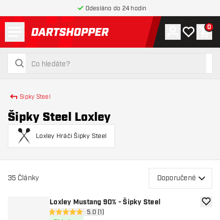
Odesláno do 24 hodin
Menu
0
Účet
Můj seznam
Náku
Zpět na hlavní stránku
hledat
hledat
Sipky Steel
Šipky Steel Loxley
Loxley Hráči Šipky Steel
35
Články
Doporučené
Loxley Mustang 90% - Šipky Steel
Přida
otevřít panel recenzí
5.0 (1)
5 hodnoticí hvězdičky