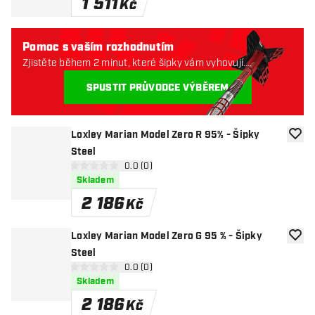
1 511
Kč
Pomoc s vaším rozhodnutím
Zjistěte během 2 minut, které šipky vám vyhovují.
Začněme:
SPUSTIT PRŮVODCE VÝBĚREM
Loxley Marian Model Zero R 95% - Šipky
Přida
Steel
otevřít panel recenzí
0.0 (0)
0 hodnoticí hvězdičky
Skladem
2 186
Kč
Loxley Marian Model Zero G 95 % - Šipky
Přida
Steel
otevřít panel recenzí
0.0 (0)
0 hodnoticí hvězdičky
Skladem
2 186
Kč