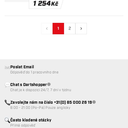
1 254
Kč
1
2
Předchozí
Další
Poslat Email
Odpověď do 1 pracovního dne
Chat s Dartshopper
Zákaznický servis nedostupný
Chat je k dispozici 24/7, 7 dní v týdnu
Zavolejte nám na číslo +31(0) 85 000 26 19
Zákaznický servis n
8:00 - 21:00 (Po–Pá) Pouze anglicky
Často kladené otázky
Přímá odpověď