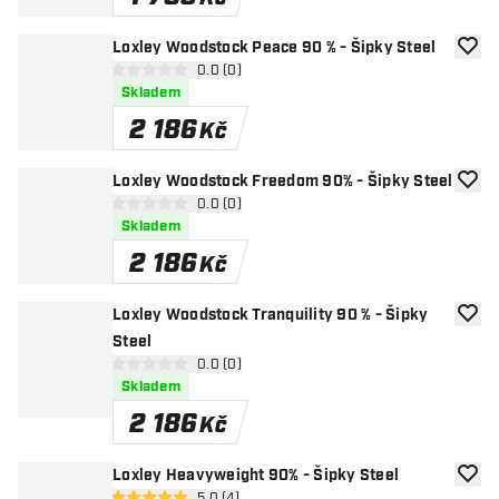
Loxley Woodstock Peace 90 % - Šipky Steel
Přida
otevřít panel recenzí
0.0 (0)
0 hodnoticí hvězdičky
Skladem
2 186
Kč
Loxley Woodstock Freedom 90% - Šipky Steel
Přida
otevřít panel recenzí
0.0 (0)
0 hodnoticí hvězdičky
Skladem
2 186
Kč
Loxley Woodstock Tranquility 90 % - Šipky
Přida
Steel
otevřít panel recenzí
0.0 (0)
0 hodnoticí hvězdičky
Skladem
2 186
Kč
Loxley Heavyweight 90% - Šipky Steel
Přida
5.0 (4)