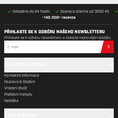
Odesláno do 24 hodin
Doprava zdarma od 3000 Kč
•
140.000+ recenze
PŘIHLASTE SE K ODBĚRU NAŠEHO NEWSLETTERU
Přihlaste se k odběru newsletteru a získejte nejnovější nabídky.
Při
ZÁKAZNICKÝ SERVIS
Kontaktní informace
Doprava & Dodání
Vrácení zboží
Platební metody
Nabídka
O NÁS & SLUŽBY