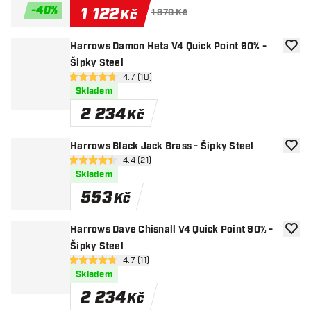
-
40
%
1 122
Kč
1 870 Kč
Harrows Damon Heta V4 Quick Point 90% -
Přida
Šipky Steel
otevřít panel recenzí
4.7 (10)
4.7 hodnoticí hvězdičky
Skladem
2 234
Kč
Harrows Black Jack Brass - Šipky Steel
Přida
otevřít panel recenzí
4.4 (21)
4.4 hodnoticí hvězdičky
Skladem
553
Kč
Harrows Dave Chisnall V4 Quick Point 90% -
Přida
Šipky Steel
otevřít panel recenzí
4.7 (11)
4.7 hodnoticí hvězdičky
Skladem
2 234
Kč