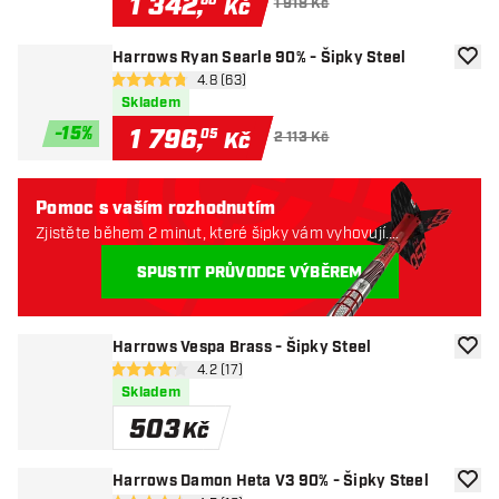
1 342
,
60
Kč
1 918 Kč
Harrows Ryan Searle 90% - Šipky Steel
Přida
otevřít panel recenzí
4.8 (63)
4.8 hodnoticí hvězdičky
Skladem
-
15
%
1 796
,
05
Kč
2 113 Kč
Pomoc s vaším rozhodnutím
Zjistěte během 2 minut, které šipky vám vyhovují.
Začněme:
SPUSTIT PRŮVODCE VÝBĚREM
Harrows Vespa Brass - Šipky Steel
Přida
otevřít panel recenzí
4.2 (17)
4.2 hodnoticí hvězdičky
Skladem
503
Kč
Harrows Damon Heta V3 90% - Šipky Steel
Přida