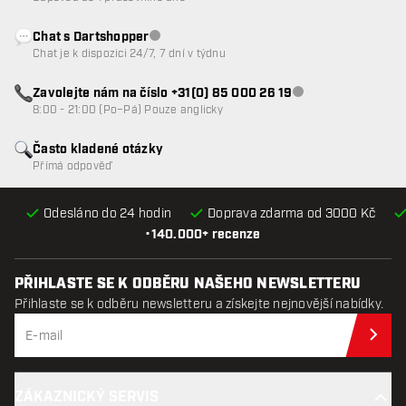
Chat s Dartshopper
Zákaznický servis nedostupný
Chat je k dispozici 24/7, 7 dní v týdnu
Zavolejte nám na číslo +31(0) 85 000 26 19
Zákaznický servis n
8:00 - 21:00 (Po–Pá) Pouze anglicky
Často kladené otázky
Přímá odpověď
Odesláno do 24 hodin
Doprava zdarma od 3000 Kč
•
140.000+ recenze
PŘIHLASTE SE K ODBĚRU NAŠEHO NEWSLETTERU
Přihlaste se k odběru newsletteru a získejte nejnovější nabídky.
Při
ZÁKAZNICKÝ SERVIS