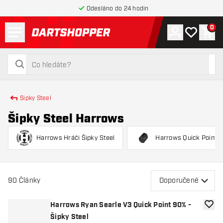
Odesláno do 24 hodin
Menu
0
Účet
Můj seznam
Náku
Zpět na hlavní stránku
hledat
hledat
Sipky Steel
Šipky Steel Harrows
Harrows Hráči Šipky Steel
Harrows Quick Point
90
Články
Doporučené
Harrows Ryan Searle V3 Quick Point 90% -
Přida
Šipky Steel