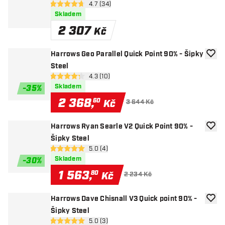
otevřít panel recenzí
4.7 (34)
4.7 hodnoticí hvězdičky
Skladem
2 307
Kč
Harrows Geo Parallel Quick Point 90% - Šipky
Přida
Steel
otevřít panel recenzí
4.3 (10)
4.3 hodnoticí hvězdičky
Skladem
-
35
%
2 368
,
60
Kč
3 644 Kč
Harrows Ryan Searle V2 Quick Point 90% -
Přida
Šipky Steel
otevřít panel recenzí
5.0 (4)
5 hodnoticí hvězdičky
Skladem
-
30
%
1 563
,
80
Kč
2 234 Kč
Harrows Dave Chisnall V3 Quick point 90% -
Přida
Šipky Steel
otevřít panel recenzí
5.0 (3)
5 hodnoticí hvězdičky