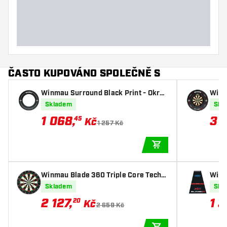
Hmotnost šipky
Šířka šipky (mm)
Délka šipky (mm)
ČASTO KUPOVÁNO SPOLEČNĚ S
Winmau Surround Black Print - Okruž
Winm
í na terč
u Pr
Skladem
Skl
1 068
,
3 
45
Kč
1 257 Kč
PŘIDAT DO KOŠÍKU
Winmau Blade 360 Triple Core Techn
Winma
ology - Šipky Terč
Skladem
Skl
2 127
,
1 
20
Kč
2 659 Kč