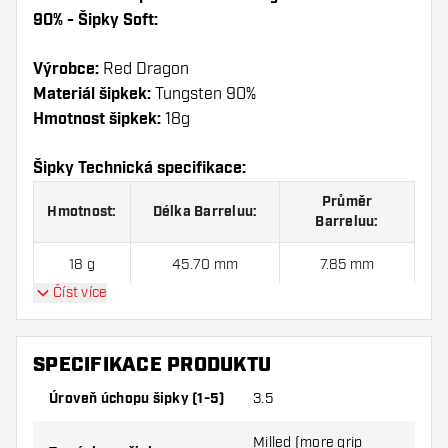
90% - Šipky Soft:
Výrobce:
Red Dragon
Materiál šipkek:
Tungsten 90%
Hmotnost šipkek:
18g
Šipky Technická specifikace:
Průměr
Hmotnost:
Délka Barreluu:
Barreluu:
18 g
45.70 mm
7.85 mm
Číst více
Red Dragon Marlin Venom 90% - Šipky Soft sada
SPECIFIKACE PRODUKTU
šipek obsahuje:
3ks Šipek, 3ks Letky a 3ks Násadky
v sadě.
Úroveň úchopu šipky (1-5)
3.5
Milled (more grip