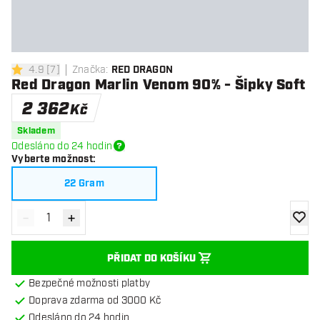
4.9
[
7
]
Značka
:
RED DRAGON
4.9 hodnoticí hvězdičky
Red Dragon Marlin Venom 90% - Šipky Soft
2 362
Kč
Skladem
Odesláno do 24 hodin
Vyberte možnost
:
22 Gram
-
+
Snížit množství
Zvýšit množství
Přidat
PŘIDAT DO KOŠÍKU
Bezpečné možnosti platby
Doprava zdarma od 3000 Kč
Odesláno do 24 hodin