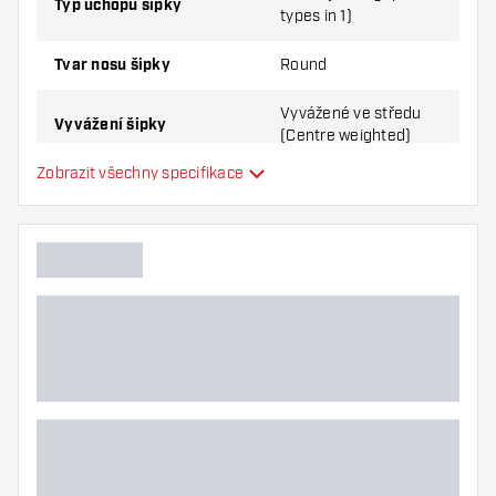
Typ úchopu šipky
types in 1)
Tvar nosu šipky
Round
Vyvážené ve středu
Vyvážení šipky
(Centre weighted)
Zobrazit všechny specifikace
Materiál šipky
Tungsten 90%
Úchop nosu šipky
Hráč šipek
Barva šipky
Zóna úchopu šipky
Tvar šipky