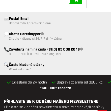
PŘIDAT DO KOŠÍKU
Poslat Email
Odpověď do 1 pracovního dne
Chat s Dartshopper
Zákaznický servis nedostupný
Chat je k dispozici 24/7, 7 dní v týdnu
Zavolejte nám na číslo +31(0) 85 000 26 19
Zákaznický servis n
8:00 - 21:00 (Po–Pá) Pouze anglicky
Často kladené otázky
Přímá odpověď
Odesláno do 24 hodin
Doprava zdarma od 3000 Kč
•
140.000+ recenze
PŘIHLASTE SE K ODBĚRU NAŠEHO NEWSLETTERU
Přihlaste se k odběru newsletteru a získejte nejnovější nabídky.