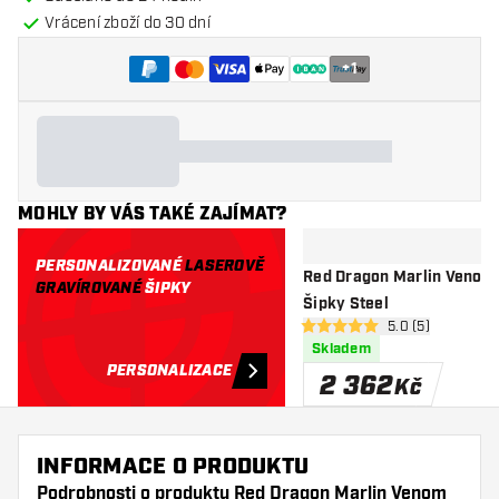
Vrácení zboží do 30 dní
+
1
MOHLY BY VÁS TAKÉ ZAJÍMAT?
PERSONALIZOVANÉ
LASEROVĚ
Red Dragon Marlin Venom
GRAVÍROVANÉ
ŠIPKY
Šipky Steel
otevřít panel rec
5.0 (5)
5 hodnoticí hvězdičky
Skladem
PERSONALIZACE
2 362
Kč
INFORMACE O PRODUKTU
Podrobnosti o produktu Red Dragon Marlin Venom