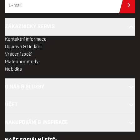
Při
ZÁKAZNICKÝ SERVIS
Kontaktní informace
Doprava & Dodání
Vrácení zboží
Platební metody
Nabídka
O NÁS & SLUŽBY
ÚČET
NAKUPOVÁNÍ & INSPIRACE