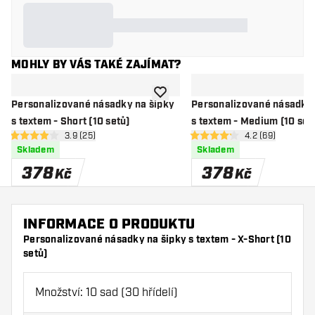
MOHLY BY VÁS TAKÉ ZAJÍMAT?
Přidat do seznamu přání
Personalizované násadky na šipky
Personalizované násadky 
s textem - Short (10 setů)
s textem - Medium (10 set
otevřít panel recenzí
3.9 (25)
otevřít panel re
4.2 (69)
3.9 hodnoticí hvězdičky
4.2 hodnoticí hvězdičky
Skladem
Skladem
378
378
Kč
Kč
INFORMACE O PRODUKTU
Personalizované násadky na šipky s textem - X-Short (10
setů)
Množství: 10 sad (30 hřídelí)