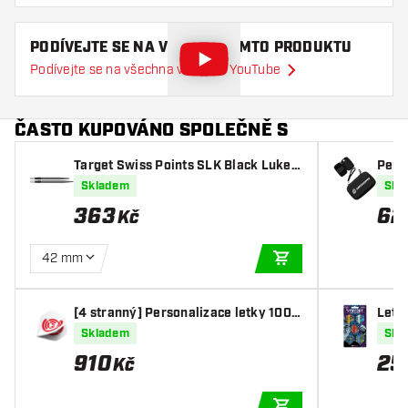
PODÍVEJTE SE NA VIDEO O TOMTO PRODUKTU
Podívejte se na všechna videa na YouTube
ČASTO KUPOVÁNO SPOLEČNĚ S
Target Swiss Points SLK Black Luke L
Pers
ittler
O wa
Skladem
Skl
363
62
Kč
42 mm
PŘIDAT DO KOŠÍKU
[4 stranný] Personalizace letky 100
Letk
Mikronů s obrázkem (10 setů)
Worl
Skladem
Skl
ecti
910
25
Kč