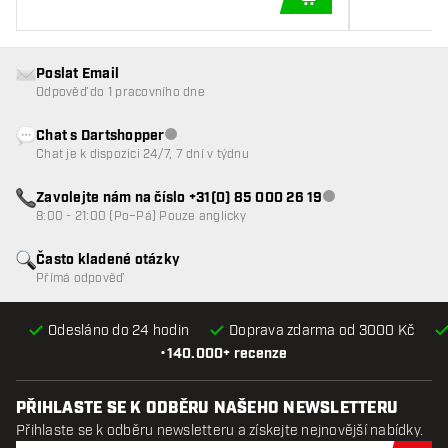
PŘIDAT DO KOŠÍKU
Poslat Email
Odpověď do 1 pracovního dne
Chat s Dartshopper
Zákaznický servis nedostupný
Chat je k dispozici 24/7, 7 dní v týdnu
Zavolejte nám na číslo +31(0) 85 000 26 19
Zákaznický servis n
8:00 - 21:00 (Po–Pá) Pouze anglicky
Často kladené otázky
Přímá odpověď
Odesláno do 24 hodin
Doprava zdarma od 3000 Kč
•
140.000+ recenze
PŘIHLASTE SE K ODBĚRU NAŠEHO NEWSLETTERU
Přihlaste se k odběru newsletteru a získejte nejnovější nabídky.