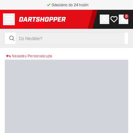
Odesláno do 24 hodin
Menu
0
Účet
Můj seznam
Náku
Zpět na hlavní stránku
hledat
hledat
Násadky Personalizujte