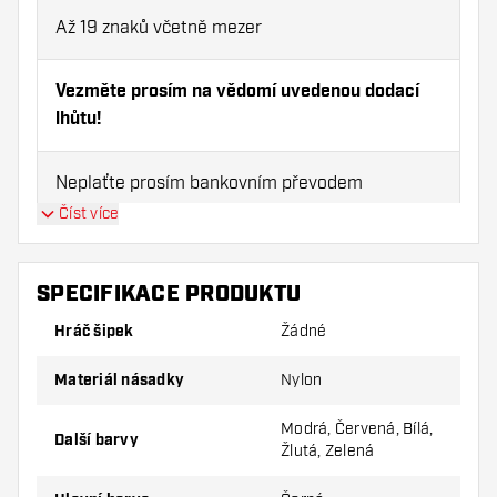
Až 19 znaků včetně mezer
Vezměte prosím na vědomí uvedenou dodací
lhůtu!
Neplaťte prosím bankovním převodem
Číst více
Informace o produktu:
Velikost:
SPECIFIKACE PRODUKTU
X-Short
Hráč šipek
Žádné
Materiál násadky
Short
Nylon
Modrá, Červená, Bílá,
Inbetween
Další barvy
Žlutá, Zelená
Medium