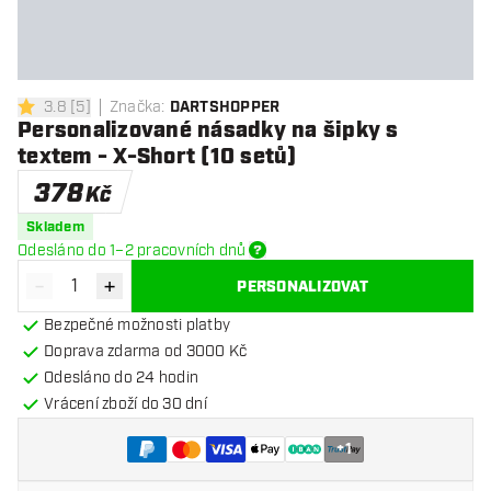
3.8
[
5
]
Značka
:
DARTSHOPPER
3.8 hodnoticí hvězdičky
Personalizované násadky na šipky s
textem - X-Short (10 setů)
378
Kč
Skladem
Odesláno do 1–2 pracovních dnů
-
+
PERSONALIZOVAT
Snížit množství
Zvýšit množství
Bezpečné možnosti platby
Doprava zdarma od 3000 Kč
Odesláno do 24 hodin
Vrácení zboží do 30 dní
+
1