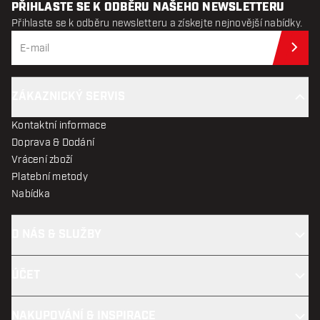
PŘIHLASTE SE K ODBĚRU NAŠEHO NEWSLETTERU
Přihlaste se k odběru newsletteru a získejte nejnovější nabídky.
Při
ZÁKAZNICKÝ SERVIS
Kontaktní informace
Doprava & Dodání
Vrácení zboží
Platební metody
Nabídka
O NÁS & SLUŽBY
ÚČET
NAKUPOVÁNÍ & INSPIRACE