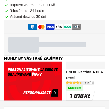
Doprava zdarma od 3000 Kč
Odesláno do 24 hodin
Vrácení zboží do 30 dní
+
1
MOHLY BY VÁS TAKÉ ZAJÍMAT?
PERSONALIZOVANÉ
LASEROVĚ
ONE80 Panther-N 80% - Š
GRAVÍROVANÉ
ŠIPKY
Steel
otevřít panel rec
4.5 (8)
4.5 hodnoticí hvězdičky
Skladem
PERSONALIZACE
1 016
Kč