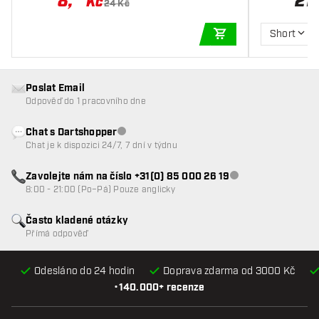
8
,
21
Kč
24 Kč
Short
PŘIDAT DO KOŠÍKU
Poslat Email
Odpověď do 1 pracovního dne
Chat s Dartshopper
Zákaznický servis nedostupný
Chat je k dispozici 24/7, 7 dní v týdnu
Zavolejte nám na číslo +31(0) 85 000 26 19
Zákaznický servis n
8:00 - 21:00 (Po–Pá) Pouze anglicky
Často kladené otázky
Přímá odpověď
Odesláno do 24 hodin
Doprava zdarma od 3000 Kč
•
140.000+ recenze