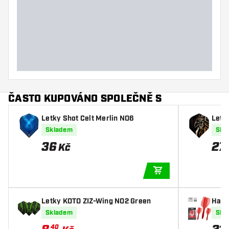
Hmotnost šipky
Šířka šipky (mm)
Délka šipky (mm)
ČASTO KUPOVÁNO SPOLEČNĚ S
Letky Shot Celt Merlin NO6
Letk
Skladem
Skl
36
27
Kč
PŘIDAT DO KOŠÍKU
Letky KOTO ZIZ-Wing NO2 Green
Harr
Skladem
Skl
40