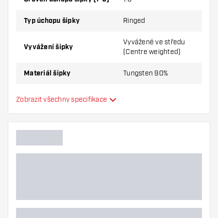
obsahuje:
3ks Šipek, 3ks Letky a 6ks Násadky v sadě.
Typ úchopu šipky
Ringed
Vyvážené ve středu
Vyvážení šipky
(Centre weighted)
Materiál šipky
Tungsten 90%
Úchop nosu šipky
Smooth
Zobrazit všechny specifikace
Hráč šipek
Barva šipky
Tvar nosu šipky
Zóna úchopu šipky
Tvar šipky