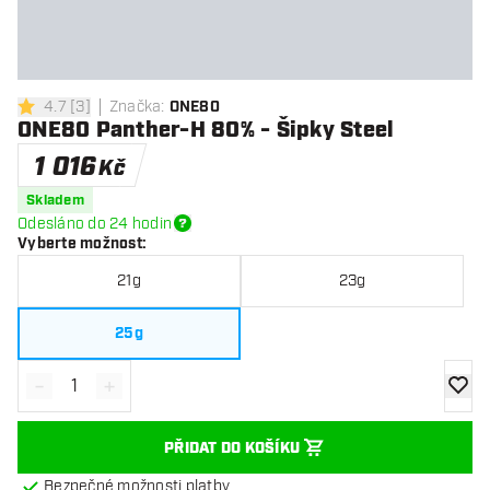
4.7
[
3
]
Značka
:
ONE80
4.7 hodnoticí hvězdičky
ONE80 Panther-H 80% - Šipky Steel
1 016
Kč
Skladem
Odesláno do 24 hodin
Vyberte možnost
:
21g
23g
25g
-
+
Snížit množství
Zvýšit množství
Přidat
PŘIDAT DO KOŠÍKU
Bezpečné možnosti platby