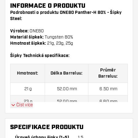
INFORMACE O PRODUKTU
Podrobnosti o produktu ONE80 Panther-H 80% - Šipky
Steel:
Výrobce:
ONE80
Materiál šipkek:
Tungsten 80%
Hmotnost šipkek:
21g, 23g, 25g
Šipky Technická specifikace:
Průměr
Hmotnost:
Délka Barreluu:
Barreluu:
21 g
52.00 mm
6.50 mm
23 g
52.00 mm
6.80 mm
Číst více
25 g
52.00 mm
7.10 mm
SPECIFIKACE PRODUKTU
ONE80 Panther-H 80% - Šipky Steel sada šipek
Úroveň úchopu šipky (1-5)
1.5