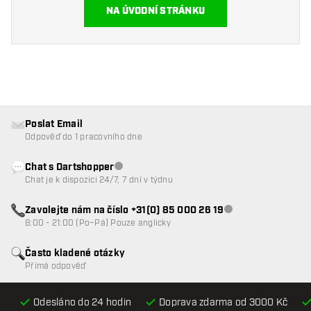
NA ÚVODNÍ STRÁNKU
Poslat Email
Odpověď do 1 pracovního dne
Chat s Dartshopper
Zákaznický servis nedostupný
Chat je k dispozici 24/7, 7 dní v týdnu
Zavolejte nám na číslo +31(0) 85 000 26 19
Zákaznický servis n
8:00 - 21:00 (Po–Pá) Pouze anglicky
Často kladené otázky
Přímá odpověď
Odesláno do 24 hodin
Doprava zdarma od 3000 Kč