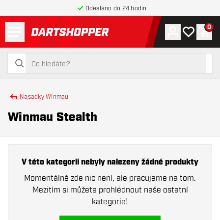
Odesláno do 24 hodin
Menu
0
Účet
Můj seznam
Náku
Zpět na hlavní stránku
hledat
hledat
Nasadky Winmau
Winmau Stealth
V této kategorii nebyly nalezeny žádné produkty
Momentálně zde nic není, ale pracujeme na tom.
Mezitím si můžete prohlédnout naše ostatní
kategorie!