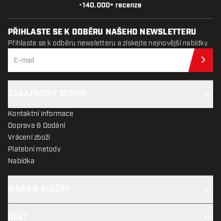
•
140.000+ recenze
PŘIHLASTE SE K ODBĚRU NAŠEHO NEWSLETTERU
Přihlaste se k odběru newsletteru a získejte nejnovější nabídky.
Při
ZÁKAZNICKÝ SERVIS
Kontaktní informace
Doprava & Dodání
Vrácení zboží
Platební metody
Nabídka
O NÁS & SLUŽBY
ÚČET