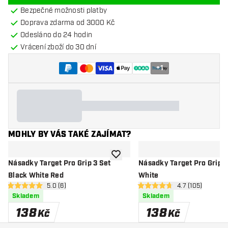
Bezpečné možnosti platby
Doprava zdarma od 3000 Kč
Odesláno do 24 hodin
Vrácení zboží do 30 dní
+
1
MOHLY BY VÁS TAKÉ ZAJÍMAT?
Přidat do seznamu přání
Násadky Target Pro Grip 3 Set
Násadky Target Pro Grip 3
Black White Red
White
otevřít panel recenzí
5.0 (6)
otevřít panel re
4.7 (105)
5 hodnoticí hvězdičky
4.7 hodnoticí hvězdičky
Skladem
Skladem
138
138
Kč
Kč