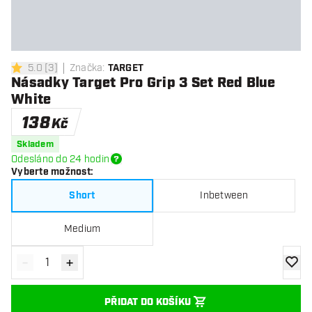
5.0
[
3
]
Značka
:
TARGET
5 hodnoticí hvězdičky
Násadky Target Pro Grip 3 Set Red Blue
White
138
Kč
Skladem
Odesláno do 24 hodin
Vyberte možnost
:
Short
Inbetween
Medium
-
+
Snížit množství
Zvýšit množství
Přidat
PŘIDAT DO KOŠÍKU