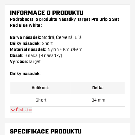
INFORMACE O PRODUKTU
Podrobnosti o produktu Násadky Target Pro Grip 3 Set
Red Blue White:
Barva násadek:
Modrá, Červená, Bílá
Délky násadek:
Short
Materiál násadek:
Nylon + Kroužkem
Obsah:
3 sada (9 násadky)
Výrobce:
Target
Délky násadek:
Velikost:
Délka
Short
34 mm
Číst více
Inbetween
41 mm
Medium
48 mm
SPECIFIKACE PRODUKTU