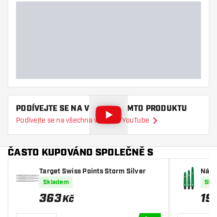
PODÍVEJTE SE NA VIDEO O TOMTO PRODUKTU
Podívejte se na všechna videa na YouTube
ČASTO KUPOVÁNO SPOLEČNĚ S
Target Swiss Points Storm Silver
Nása
Skladem
Skl
363
19
Kč