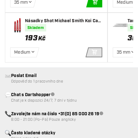
35 mm
Medium
PŘIDAT DO KOŠÍKU
Násadky Shot Michael Smith Koi Car
Targ
bon
er
Skladem
Skl
193
36
Kč
Medium
35 mm
PŘIDAT DO KOŠÍKU
Poslat Email
Odpověď do 1 pracovního dne
Chat s Dartshopper
Zákaznický servis nedostupný
Chat je k dispozici 24/7, 7 dní v týdnu
Zavolejte nám na číslo +31(0) 85 000 26 19
Zákaznický servis n
8:00 - 21:00 (Po–Pá) Pouze anglicky
Často kladené otázky