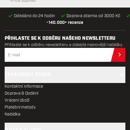
Přímá odpověď
Odesláno do 24 hodin
Doprava zdarma od 3000 Kč
•
140.000+ recenze
PŘIHLASTE SE K ODBĚRU NAŠEHO NEWSLETTERU
Přihlaste se k odběru newsletteru a získejte nejnovější nabídky.
Při
ZÁKAZNICKÝ SERVIS
Kontaktní informace
Doprava & Dodání
Vrácení zboží
Platební metody
Nabídka