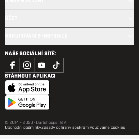
O NÁS & SLUŽBY
ÚČET
NAKUPOVÁNÍ & INSPIRACE
NAŠE SOCIÁLNÍ SÍTĚ:
STÁHNOUT APLIKACI
© 2014 - 2026 · Dartshopper B.V.
Obchodni podminky
Zásady ochrany soukromí
Používáme cookies