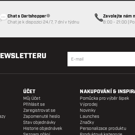
Chat s Dartshopper
Zavolejte nám n
Zákaznický servis nedostupný
Chat je k dispozici 24/7, 7 dní v týdnu
8:00 - 21:00 (P
NEWSLETTERU
ÚČET
NAKUPOVÁNÍ & INSPIR
Můj Účet
Pomůcka pro výběr šipek
Přihlásit se
Výprodej
Zaregistrovat se
Novinky
azy
Zapomenuté heslo
Launches
Stav objednávky
Značky
Historie objednávek
Personalizace produktu
Seznam přání
Produktové kategorie