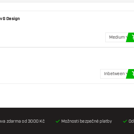
MvG Design
Medium
Inbetween
ava zdarma od 3000 Kč
Možnosti bezpečné platby
Od