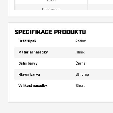
Inbetween
Medium
SPECIFIKACE PRODUKTU
Balení obsahuje 3ks násadek (1sada).
Hráč šipek
Žádné
Tip Dartshopper!
Materiál násadky
Hliník
Ujistěte se, že máte po ruce dostatek letky a násad
Další barvy
Černá
používáním poškodit nebo zlomit.
Hlavní barva
Stříbrná
Vyzkoušejte různé velikosti násadky, abyste zjistili,
Velikost násadky
Short
vyhovuje nejlépe!