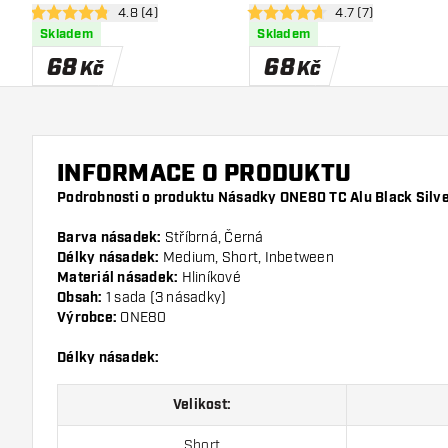
otevřít panel recenzí
4.8 (4)
otevřít panel recen
4.7 (7)
4.8 hodnoticí hvězdičky
4.7 hodnoticí hvězdičky
Skladem
Skladem
68
68
Kč
Kč
INFORMACE O PRODUKTU
Podrobnosti o produktu Násadky ONE80 TC Alu Black Silve
Barva násadek:
Stříbrná, Černá
Délky násadek:
Medium, Short, Inbetween
Materiál násadek:
Hliníkové
Obsah:
1 sada (3 násadky)
Výrobce:
ONE80
Délky násadek:
Velikost:
Short