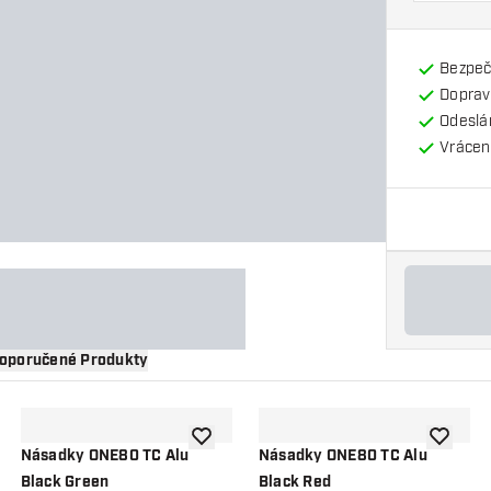
Bezpeč
Doprav
Odeslá
Vrácení
oporučené Produkty
 do seznamu přání
Přidat do seznamu přání
Přidat d
Násadky ONE80 TC Alu
Násadky ONE80 TC Alu
Black Green
Black Red