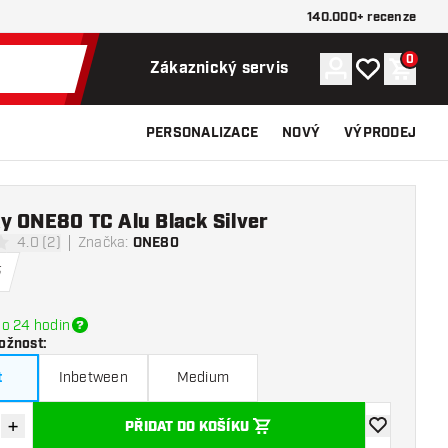
140.000+ recenze
0
Účet
Můj seznam p
Nákupn
Zákaznický servis
PERSONALIZACE
NOVÝ
VÝPRODEJ
y ONE80 TC Alu Black Silver
4.0 (2)
Značka
:
ONE80
í hvězdičky
č
o 24 hodin
ožnost
:
t
Inbetween
Medium
+
PŘIDAT DO KOŠÍKU
množství
Zvýšit množství
Přidat do se