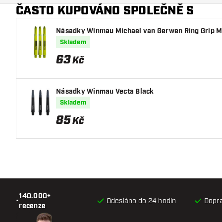
ČASTO KUPOVÁNO SPOLEČNĚ S
Násadky Winmau Michael van Gerwen Ring Grip 
Skladem
63
Kč
Násadky Winmau Vecta Black
Skladem
85
Kč
140.000+
•
Odesláno do 24 hodin
Dopr
recenze