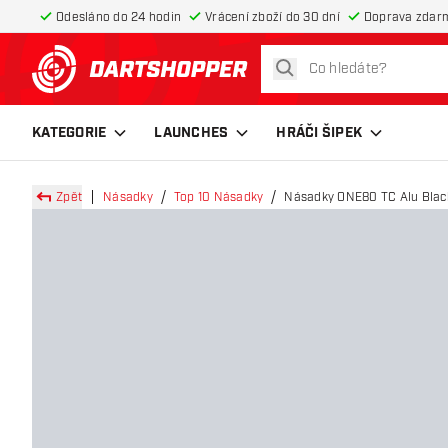
Odesláno do 24 hodin
Vrácení zboží do 30 dní
Doprava zdar
hledat
Zpět na hlavní stránku
KATEGORIE
LAUNCHES
HRÁČI ŠIPEK
Zpět
Násadky
Top 10 Násadky
Násadky ONE80