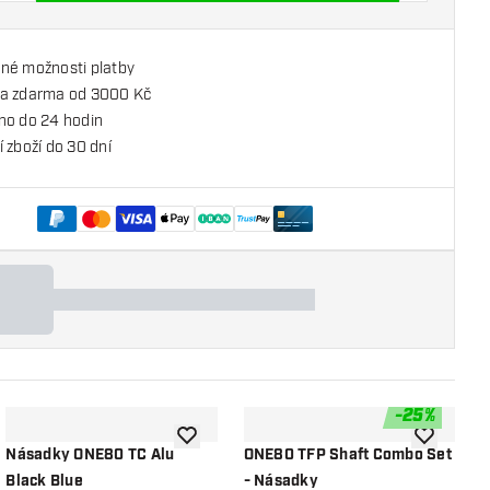
né možnosti platby
a zdarma od 3000 Kč
no do 24 hodin
 zboží do 30 dní
-
25
%
o seznamu přání
Přidat do seznamu přání
Přidat do 
Násadky ONE80 TC Alu
ONE80 TFP Shaft Combo Set
N
Black Blue
- Násadky
C