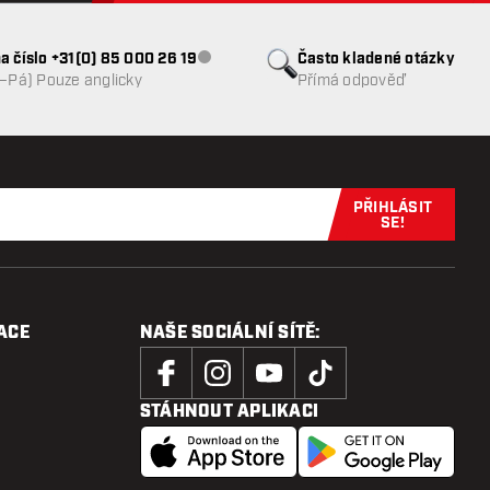
a číslo +31(0) 85 000 26 19
Často kladené otázky
Zákaznický servis nedostupný
o–Pá) Pouze anglicky
Přímá odpověď
PŘIHLÁSIT
Přihlaste se 
SE!
ACE
NAŠE SOCIÁLNÍ SÍTĚ:
STÁHNOUT APLIKACI