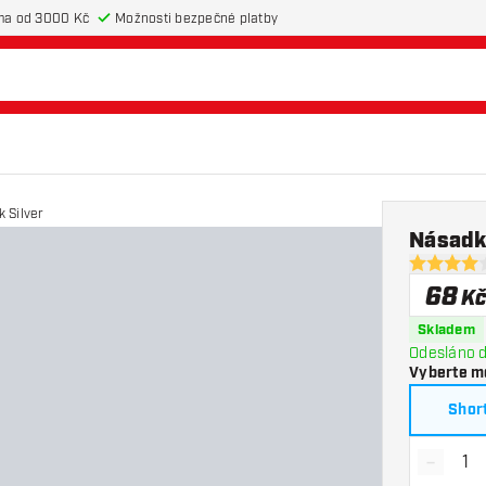
ma od 3000 Kč
Možnosti bezpečné platby
 TC Alu Black Silver
Násadk
4 hodnotic
68
K
Skladem
Odesláno d
Vyberte m
Shor
-
Snížit 