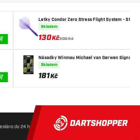
Letky Condor Zero Stress Flight System - Stand
Skladem
130
Kč
200 Kč
PŘIDAT DO KOŠÍKU
Násadky Winmau Michael van Gerwen Signature 
Skladem
181
Kč
PŘIDAT DO KOŠÍKU
esláno do 24 hodin
Doprava zdarma od 3000 Kč
Mož