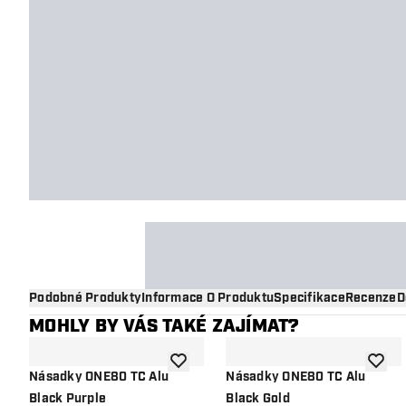
Podobné Produkty
Informace O Produktu
Specifikace
Recenze
D
MOHLY BY VÁS TAKÉ ZAJÍMAT?
Přidat do seznamu přání
Přidat
Násadky ONE80 TC Alu
Násadky ONE80 TC Alu
Black Purple
Black Gold