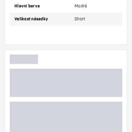
Hlavní barva
Modrá
Balení obsahuje 3ks násadek (1sada).
Velikost násadky
Short
Tip Dartshopper!
Ujistěte se, že máte po ruce dostatek letky a
násadky. Ty se mohou používáním poškodit
nebo zlomit.
Vyzkoušejte různé velikosti násadky, abyste
zjistili, která varianta vám vyhovuje nejlépe!