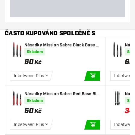
ČASTO KUPOVÁNO SPOLEČNĚ S
Násadky Mission Sabre Black Base R
Nás
ed
ack
Skladem
Skl
60
60
Kč
Inbetween Plus
Inbetween
PŘIDAT DO KOŠÍKU
Násadky Mission Sabre Red Base Bla
Nása
ck
Skladem
Skl
60
34
Kč
Inbetween Plus
Inbetwee
PŘIDAT DO KOŠÍKU