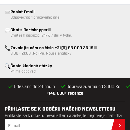
Poslat Email
Odpověď do 1 pracovního dne
Chat s Dartshopper
Zákaznický servis nedostupný
Chat je k dispozici 24/7, 7 dní v týdnu
Zavolejte nám na číslo +31(0) 85 000 26 19
Zákaznický servis n
8:00 - 21:00 (Po–Pá) Pouze anglicky
Často kladené otázky
Přímá odpověď
Odesláno do 24 hodin
Doprava zdarma od 3000 Kč
•
140.000+ recenze
PŘIHLASTE SE K ODBĚRU NAŠEHO NEWSLETTERU
Přihlaste se k odběru newsletteru a získejte nejnovější nabídky.
Při