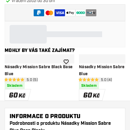
Vrácení zboží do 30 dní
+
1
MOHLY BY VÁS TAKÉ ZAJÍMAT?
Přidat do seznamu přání
Násadky Mission Sabre Black Base
Násadky Mission Sabre C
Blue
Blue
otevřít panel recenzí
5.0 (5)
otevřít panel rec
5.0 (4)
5 hodnoticí hvězdičky
5 hodnoticí hvězdičky
Skladem
Skladem
60
60
Kč
Kč
INFORMACE O PRODUKTU
Podrobnosti o produktu Násadky Mission Sabre