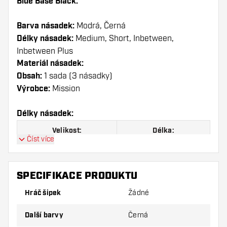
Blue Base Black:
Barva násadek:
Modrá, Černá
Délky násadek:
Medium, Short, Inbetween,
Inbetween Plus
Materiál násadek:
Obsah:
1 sada (3 násadky)
Výrobce:
Mission
Délky násadek:
Velikost:
Délka:
Číst více
Short
36 mm
Inbetween
40 mm
SPECIFIKACE PRODUKTU
Hráč šipek
Inbetween Plus
Žádné
44,5 mm
Medium
49 mm
Další barvy
Černá