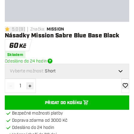
5.0
[
9
]
Značka
:
MISSION
5 hodnoticí hvězdičky
Násadky Mission Sabre Blue Base Black
60
Kč
Skladem
Odesláno do 24 hodin
Vyberte možnost:
Short
-
+
Snížit množství
Zvýšit množství
Přidat
PŘIDAT DO KOŠÍKU
Bezpečné možnosti platby
Doprava zdarma od 3000 Kč
Odesláno do 24 hodin