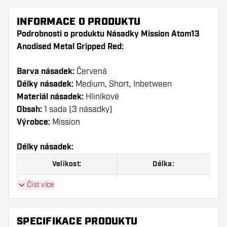
INFORMACE O PRODUKTU
Podrobnosti o produktu Násadky Mission Atom13
Anodised Metal Gripped Red:
Barva násadek:
Červená
Délky násadek:
Medium, Short, Inbetween
Materiál násadek:
Hliníkové
Obsah:
1 sada (3 násadky)
Výrobce:
Mission
Délky násadek:
Velikost:
Délka:
Číst více
Short
35 mm
Inbetween
41 mm
SPECIFIKACE PRODUKTU
Medium
47 mm