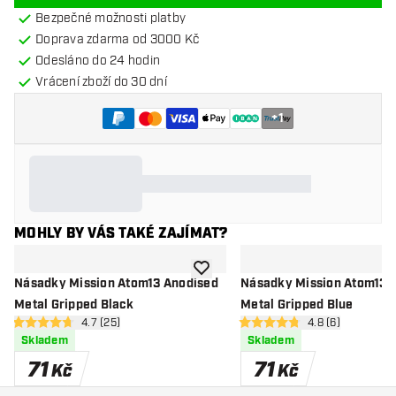
Bezpečné možnosti platby
Doprava zdarma od 3000 Kč
Odesláno do 24 hodin
Vrácení zboží do 30 dní
+
1
MOHLY BY VÁS TAKÉ ZAJÍMAT?
Přidat do seznamu přání
Násadky Mission Atom13 Anodised
Násadky Mission Atom13 
Metal Gripped Black
Metal Gripped Blue
otevřít panel recenzí
4.7 (25)
otevřít panel rec
4.8 (6)
4.7 hodnoticí hvězdičky
4.8 hodnoticí hvězdičky
Skladem
Skladem
71
71
Kč
Kč