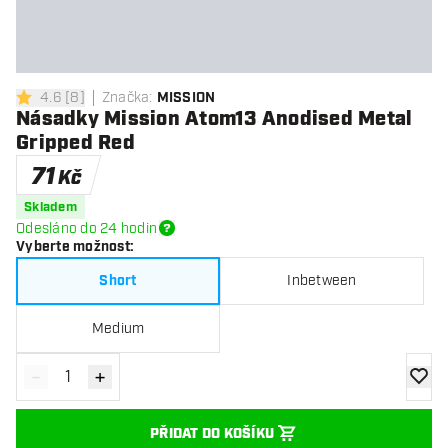
4.6
[
8
]
Značka
:
MISSION
4.6 hodnoticí hvězdičky
Násadky Mission Atom13 Anodised Metal
Gripped Red
71
Kč
Skladem
Odesláno do 24 hodin
Vyberte možnost
:
Short
Inbetween
Medium
-
+
Snížit množství
Zvýšit množství
Přidat
PŘIDAT DO KOŠÍKU