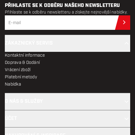
PŘIHLASTE SE K ODBĚRU NAŠEHO NEWSLETTERU
Přihlaste se k odběru newsletteru a získejte nejnovější nabídky.
Při
ZÁKAZNICKÝ SERVIS
Kontaktní informace
Doprava & Dodání
Vrácení zboží
Platební metody
Nabídka
O NÁS & SLUŽBY
ÚČET