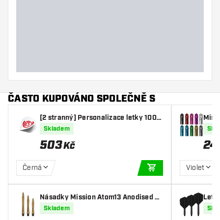
ČASTO KUPOVÁNO SPOLEČNĚ S
[2 stranný] Personalizace letky 100
Missi
Mikronů s obrázkem (10 setů)
Skladem
Skl
503
24
Kč
Černá
Violet
PŘIDAT DO KOŠÍKU
Násadky Mission Atom13 Anodised M
Letk
etal Gripped Gold
Skladem
Skl