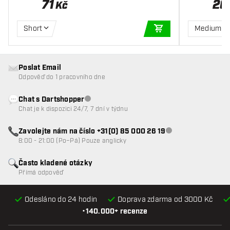
71
26
Kč
Short
Medium
PŘIDAT DO KOŠÍKU
Poslat Email
Odpověď do 1 pracovního dne
Chat s Dartshopper
Zákaznický servis nedostupný
Chat je k dispozici 24/7, 7 dní v týdnu
Zavolejte nám na číslo +31(0) 85 000 26 19
Zákaznický servis n
8:00 - 21:00 (Po–Pá) Pouze anglicky
Často kladené otázky
Přímá odpověď
Odesláno do 24 hodin
Doprava zdarma od 3000 Kč
•
140.000+ recenze