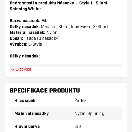
Podrobnosti o produktu Násadky L-Style L- Silent
Spinning White:
Barva násadek:
Bílá
Délky násadek:
Medium, Short, Inbetween, X-Short
Materiál násadek:
Nylon
Obsah:
1 sada (3 násadky)
Výrobce:
L-Style
Délky násadek:
Číst více
Velikost:
Délka:
Velikost 130
Extra Short, viz obrázek
SPECIFIKACE PRODUKTU
Velikost 190
Short, viz obrázek
Hráč šipek
Žádné
Velikost 260
Inbetween, viz obrázek
Materiál násadky
Nylon, Spinning
Velikost 330
Medium, viz obrázek
Hlavní barva
Bílá