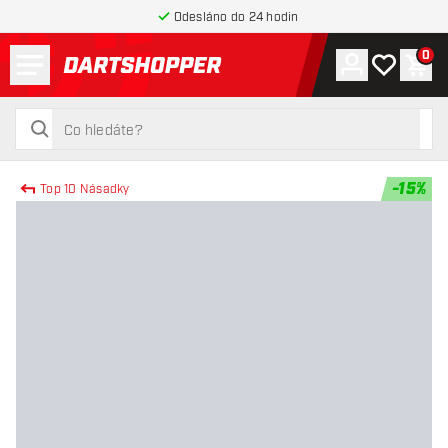
Odesláno do 24 hodin
Menu
0
Účet
Můj seznam
Náku
Zpět na hlavní stránku
hledat
hledat
-
15
%
Top 10 Násadky