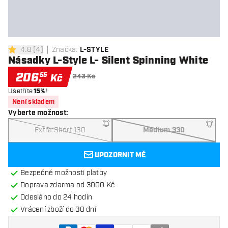
4.8
[
4
]
Značka
:
L-STYLE
4.8 hodnoticí hvězdičky
Násadky L-Style L- Silent Spinning White
206
,
55
Kč
243 Kč
Ušetříte
15%
!
Není skladem
Vyberte možnost
:
Extra Short 130
Medium 330
UPOZORNIT MĚ
Bezpečné možnosti platby
Doprava zdarma od 3000 Kč
Odesláno do 24 hodin
Vrácení zboží do 30 dní