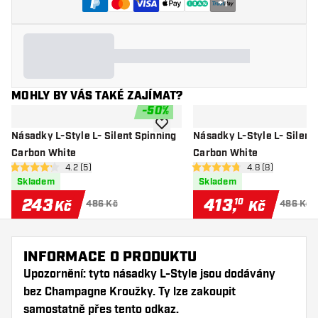
+
1
MOHLY BY VÁS TAKÉ ZAJÍMAT?
-
50
%
Přidat do seznamu přání
Násadky L-Style L- Silent Spinning
Násadky L-Style L- Silent
Carbon White
Carbon White
otevřít panel recenzí
4.2 (5)
otevřít panel rec
4.8 (8)
4.2 hodnoticí hvězdičky
4.8 hodnoticí hvězdičky
Skladem
Skladem
243
413
,
10
Kč
Kč
486 Kč
486 Kč
INFORMACE O PRODUKTU
Upozornění: tyto násadky L-Style jsou dodávány
bez Champagne Kroužky. Ty lze zakoupit
samostatně přes tento
odkaz
.