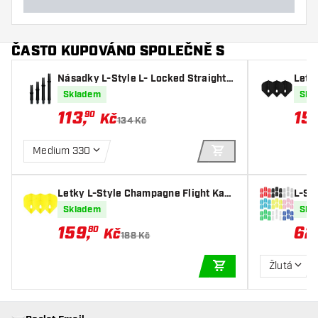
ČASTO KUPOVÁNO SPOLEČNĚ S
Násadky L-Style L- Locked Straight B
Letk
lack
anda
Skladem
Skl
113
,
15
90
Kč
134 Kč
Medium 330
PŘIDAT DO KOŠÍKU
Letky L-Style Champagne Flight Kam
L-St
i L3 Shape Yellow
Skladem
Skl
159
,
62
80
Kč
188 Kč
Žlutá
PŘIDAT DO KOŠÍKU