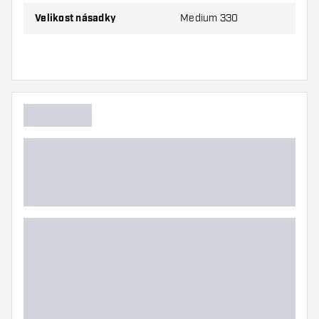
Velikost násadky
Medium 330
Balení obsahuje 3ks násadek (1sada).
Tip Dartshopper!
Ujistěte se, že máte po ruce dostatek letky a
násadky. Ty se mohou používáním poškodit
nebo zlomit.
Vyzkoušejte různé velikosti násadky, abyste
zjistili, která varianta vám vyhovuje nejlépe!