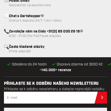
Poslat Email
Odpověď do 1 pracovního dne
Chat s Dartshopper
Zákaznický servis nedostupný
Chat je k dispozici 24/7, 7 dní v týdnu
Zavolejte nám na číslo +31(0) 85 000 26 19
Zákaznický servis n
8:00 - 21:00 (Po–Pá) Pouze anglicky
Často kladené otázky
Přímá odpověď
Odesláno do 24 hodin
Doprava zdarma od 3000 Kč
•
140.000+ recenze
PŘIHLASTE SE K ODBĚRU NAŠEHO NEWSLETTERU
Přihlaste se k odběru newsletteru a získejte nejnovější nabídky.
Při