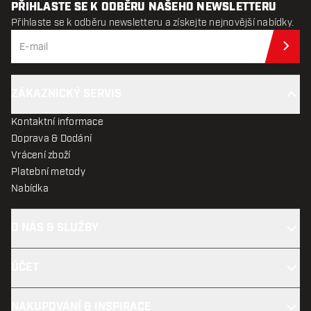
PŘIHLASTE SE K ODBĚRU NAŠEHO NEWSLETTERU
Přihlaste se k odběru newsletteru a získejte nejnovější nabídky.
Při
ZÁKAZNICKÝ SERVIS
Kontaktní informace
Doprava & Dodání
Vrácení zboží
Platební metody
Nabídka
O NÁS & SLUŽBY
ÚČET
NAKUPOVÁNÍ & INSPIRACE