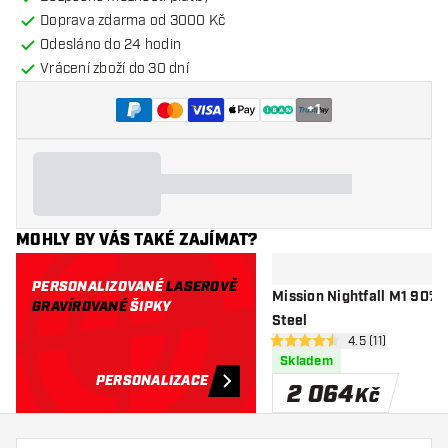
Doprava zdarma od 3000 Kč
Odesláno do 24 hodin
Vrácení zboží do 30 dní
+
1
MOHLY BY VÁS TAKÉ ZAJÍMAT?
PERSONALIZOVANÉ
LASEROVĚ
Mission Nightfall M1 90% 
GRAVÍROVANÉ
ŠIPKY
Steel
otevřít panel rec
4.5 (11)
4.5 hodnoticí hvězdičky
Skladem
PERSONALIZACE
2 064
Kč