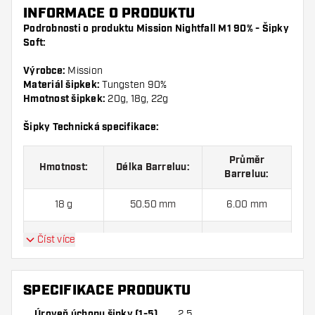
INFORMACE O PRODUKTU
Podrobnosti o produktu Mission Nightfall M1 90% - Šipky
Soft:
Výrobce:
Mission
Materiál šipkek:
Tungsten 90%
Hmotnost šipkek:
20g, 18g, 22g
Šipky Technická specifikace:
Průměr
Hmotnost:
Délka Barreluu:
Barreluu
:
18 g
50.50 mm
6.00 mm
20 g
50.50 mm
6.20 mm
Číst více
22 g
50.50 mm
6.50 mm
SPECIFIKACE PRODUKTU
Úroveň úchopu šipky (1-5)
2.5