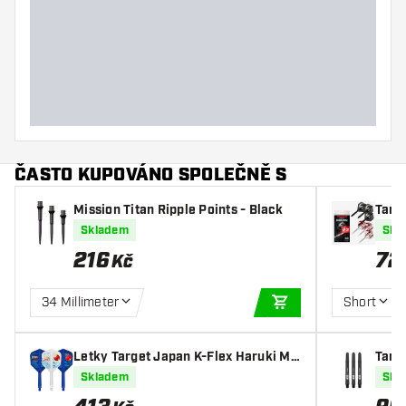
Hmotnost šipky
Šířka šipky (mm)
Délka šipky (mm)
ČASTO KUPOVÁNO SPOLEČNĚ S
Mission Titan Ripple Points - Black
Targ
NO2 
Skladem
Skl
216
72
Kč
34 Millimeter
Short
PŘIDAT DO KOŠÍKU
Letky Target Japan K-Flex Haruki Mu
Targe
ramatsu Rising Sun NO6
adky
Skladem
Skl