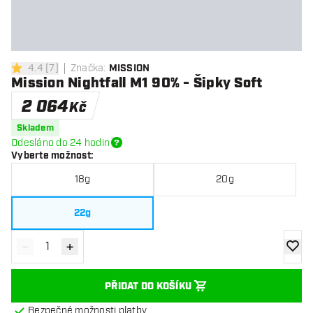
4.4
[
7
]
Značka
:
MISSION
4.4 hodnoticí hvězdičky
Mission Nightfall M1 90% - Šipky Soft
2 064
Kč
Skladem
Odesláno do 24 hodin
Vyberte možnost
:
18g
20g
22g
-
+
Snížit množství
Zvýšit množství
Přidat
PŘIDAT DO KOŠÍKU
Bezpečné možnosti platby