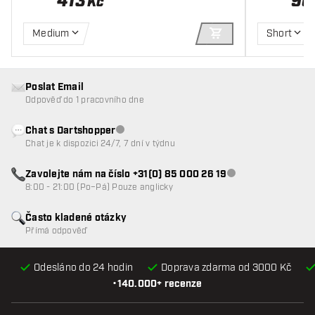
413
96
Kč
Medium
Short
PŘIDAT DO KOŠÍKU
Poslat Email
Odpověď do 1 pracovního dne
Chat s Dartshopper
Zákaznický servis nedostupný
Chat je k dispozici 24/7, 7 dní v týdnu
Zavolejte nám na číslo +31(0) 85 000 26 19
Zákaznický servis n
8:00 - 21:00 (Po–Pá) Pouze anglicky
Často kladené otázky
Přímá odpověď
Odesláno do 24 hodin
Doprava zdarma od 3000 Kč
•
140.000+ recenze