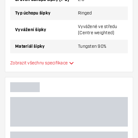
Mission Nightfall M1 90% - Šipky Soft sada šipek
obsahuje:
3ks Šipek, 3ks Letky a 3ks Násadky v sadě.
Typ úchopu šipky
Ringed
Vyvážené ve středu
Vyvážení šipky
(Centre weighted)
Materiál šipky
Tungsten 90%
Úchop nosu šipky
Smooth
Zobrazit všechny specifikace
Hráč šipek
Barva šipky
Tvar nosu šipky
Zóna úchopu šipky
Tvar šipky