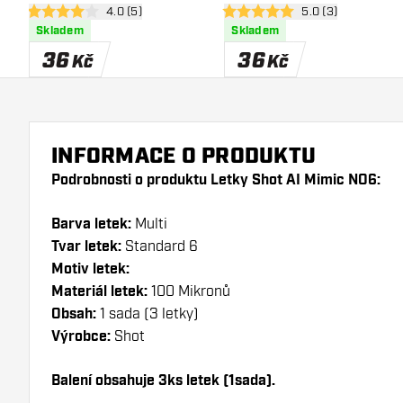
otevřít panel recenzí
4.0 (5)
otevřít panel recen
5.0 (3)
4 hodnoticí hvězdičky
5 hodnoticí hvězdičky
Skladem
Skladem
36
36
Kč
Kč
INFORMACE O PRODUKTU
Podrobnosti o produktu Letky Shot AI Mimic NO6:
Barva letek:
Multi
Tvar letek:
Standard 6
Motiv letek:
Materiál letek:
100 Mikronů
Obsah:
1 sada (3 letky)
Výrobce:
Shot
Balení obsahuje 3ks letek (1sada).