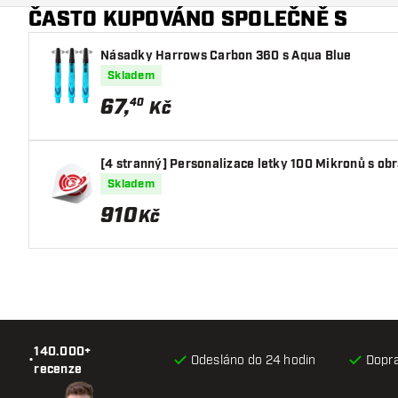
ČASTO KUPOVÁNO SPOLEČNĚ S
Násadky Harrows Carbon 360 s Aqua Blue
Skladem
67
,
40
Kč
[4 stranný] Personalizace letky 100 Mikronů s ob
Skladem
910
Kč
140.000+
•
Odesláno do 24 hodin
Dopr
recenze