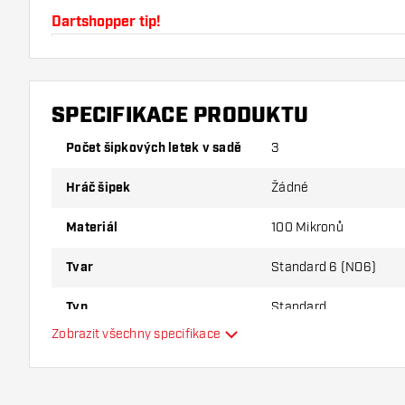
Dartshopper tip!
Ujistěte se, že máte po ruce dostatek letky a nása
používáním poškodit nebo zlomit.
SPECIFIKACE PRODUKTU
Vyzkoušejte jiný tvar, materiál nebo tloušťku letky, a
Počet šipkových letek v sadě
3
varianta vám vyhovuje nejlépe!
Hráč šipek
Žádné
Materiál
100 Mikronů
Tvar
Standard 6 (NO6)
Typ
Standard
Zobrazit všechny specifikace
Flexibilita
Hlavní barva