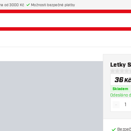
ma od 3000 Kč
Možnosti bezpečné platby
Letky 
0 hodnotic
36
K
Skladem
Odesláno d
-
Snížit 
Bezpeč