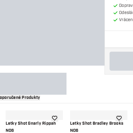
Doprav
Odeslá
Vrácení
oporučené Produkty
 do seznamu přání
Přidat do seznamu přání
Přidat d
Letky Shot Gnarly Rippah
Letky Shot Bradley Brooks
NO6
NO6