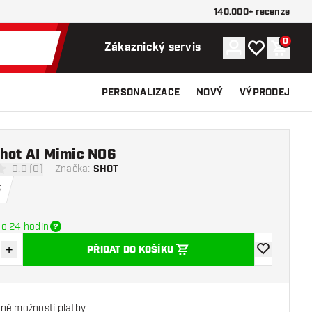
140.000+ recenze
0
Účet
Můj seznam p
Nákupn
Zákaznický servis
PERSONALIZACE
NOVÝ
VÝPRODEJ
Shot AI Mimic NO6
0.0 (0)
Značka
:
SHOT
í hvězdičky
č
o 24 hodin
+
PŘIDAT DO KOŠÍKU
množství
Zvýšit množství
Přidat do se
né možnosti platby