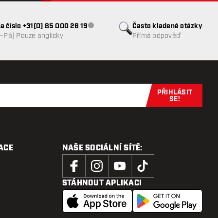
a číslo +31(0) 85 000 26 19
Často kladené otázky
Zákaznický servis nedostupný
o–Pá) Pouze anglicky
Přímá odpověď
PŘIHLÁSIT
Přihlaste se 
SE!
ACE
NAŠE SOCIÁLNÍ SÍTĚ:
STÁHNOUT APLIKACI