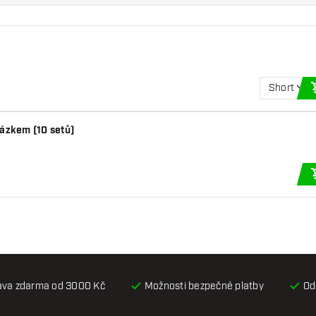
Short
rázkem (10 setů)
ava zdarma od 3000 Kč
Možnosti bezpečné platby
Od