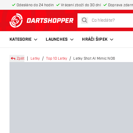
Odesláno do 24 hodin
Vrácení zboží do 30 dní
Doprava zdar
hledat
Zpět na hlavní stránku
KATEGORIE
LAUNCHES
HRÁČI ŠIPEK
Zpět
Letky
Top 10 Letky
Letky Shot AI Mimic NO6