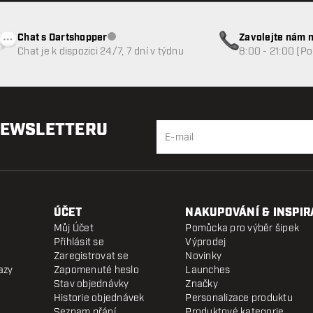
Chat s Dartshopper
Zavolejte nám n
Zákaznický servis nedostupný
Chat je k dispozici 24/7, 7 dní v týdnu
8:00 - 21:00 (P
NEWSLETTERU
ÚČET
NAKUPOVÁNÍ & INSPIR
Můj Účet
Pomůcka pro výběr šipek
Přihlásit se
Výprodej
Zaregistrovat se
Novinky
azy
Zapomenuté heslo
Launches
Stav objednávky
Značky
Historie objednávek
Personalizace produktu
Seznam přání
Produktové kategorie