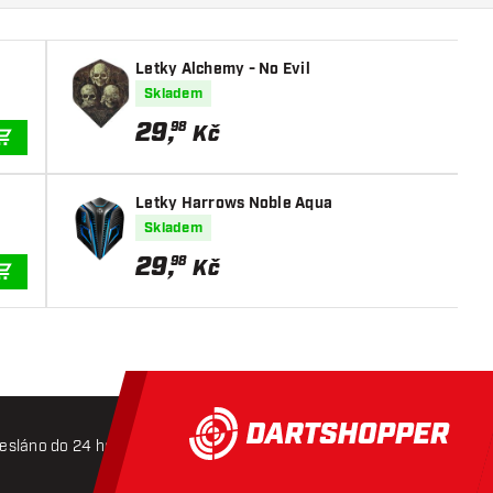
Letky Alchemy - No Evil
Skladem
29
,
98
Kč
PŘIDAT DO KOŠÍKU
Letky Harrows Noble Aqua
Skladem
29
,
98
Kč
PŘIDAT DO KOŠÍKU
esláno do 24 hodin
Doprava zdarma od 3000 Kč
Mož