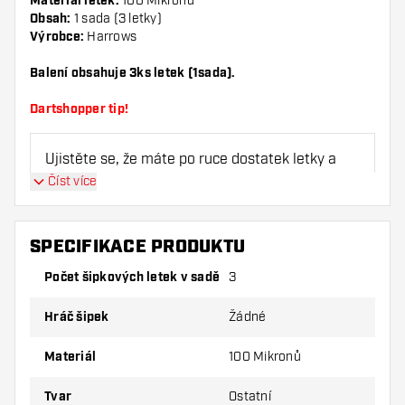
Materiál letek:
100 Mikronů
Obsah:
1 sada (3 letky)
Výrobce:
Harrows
Balení obsahuje 3ks letek (1sada).
Dartshopper tip!
Ujistěte se, že máte po ruce dostatek letky a
násadky. Ty se mohou používáním poškodit
Číst více
nebo zlomit.
SPECIFIKACE PRODUKTU
Vyzkoušejte jiný tvar, materiál nebo tloušťku
letky, abyste zjistili, která varianta vám
Počet šipkových letek v sadě
3
vyhovuje nejlépe!
Hráč šipek
Žádné
Materiál
100 Mikronů
Tvar
Ostatní