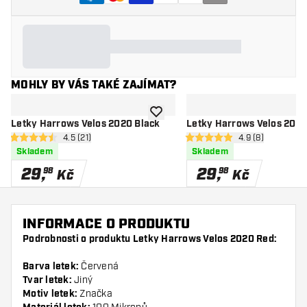
MOHLY BY VÁS TAKÉ ZAJÍMAT?
Přidat do seznamu přání
Letky Harrows Velos 2020 Black
Letky Harrows Velos 202
otevřít panel recenzí
4.5 (21)
otevřít panel rec
4.9 (8)
4.5 hodnoticí hvězdičky
4.9 hodnoticí hvězdičky
Skladem
Skladem
29
,
29
,
98
98
Kč
Kč
INFORMACE O PRODUKTU
Podrobnosti o produktu Letky Harrows Velos 2020 Red:
Barva letek:
Červená
Tvar letek:
Jiný
Motiv letek:
Značka