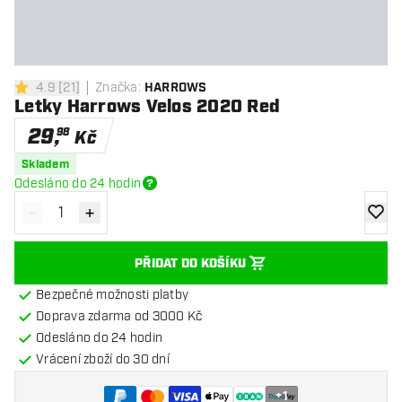
4.9
[
21
]
Značka
:
HARROWS
4.9 hodnoticí hvězdičky
Letky Harrows Velos 2020 Red
29
,
98
Kč
Skladem
Odesláno do 24 hodin
-
+
Snížit množství
Zvýšit množství
Přidat
PŘIDAT DO KOŠÍKU
Bezpečné možnosti platby
Doprava zdarma od 3000 Kč
Odesláno do 24 hodin
Vrácení zboží do 30 dní
+
1