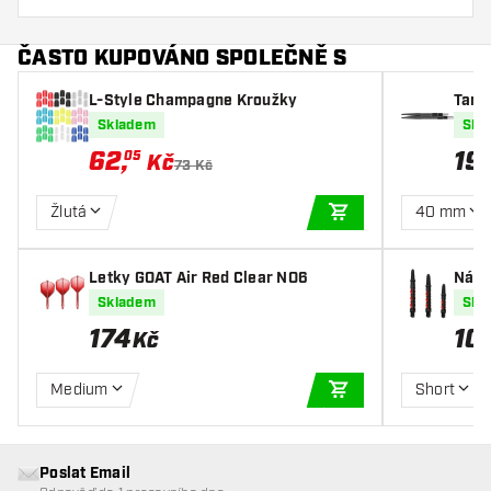
ČASTO KUPOVÁNO SPOLEČNĚ S
L-Style Champagne Kroužky
Targe
Skladem
Skl
62
,
19
05
Kč
73 Kč
Žlutá
40 mm
PŘIDAT DO KOŠÍKU
Letky GOAT Air Red Clear NO6
Nása
Skladem
Skl
174
10
Kč
Medium
Short
PŘIDAT DO KOŠÍKU
Poslat Email