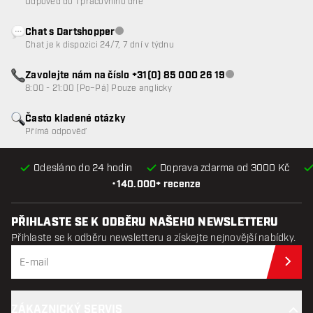
Odpověď do 1 pracovního dne
Chat s Dartshopper
Zákaznický servis nedostupný
Chat je k dispozici 24/7, 7 dní v týdnu
Zavolejte nám na číslo +31(0) 85 000 26 19
Zákaznický servis n
8:00 - 21:00 (Po–Pá) Pouze anglicky
Často kladené otázky
Přímá odpověď
Odesláno do 24 hodin
Doprava zdarma od 3000 Kč
•
140.000+ recenze
PŘIHLASTE SE K ODBĚRU NAŠEHO NEWSLETTERU
Přihlaste se k odběru newsletteru a získejte nejnovější nabídky.
Při
ZÁKAZNICKÝ SERVIS