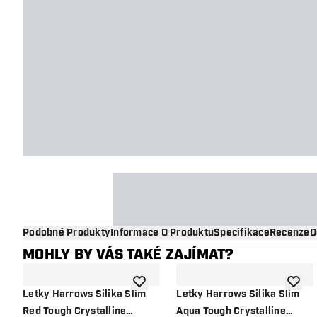
Podobné Produkty
Informace O Produktu
Specifikace
Recenze
D
MOHLY BY VÁS TAKÉ ZAJÍMAT?
Přidat do seznamu přání
Přidat
Letky Harrows Silika Slim
Letky Harrows Silika Slim
Red Tough Crystalline
Aqua Tough Crystalline