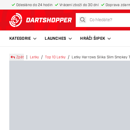
Odesláno do 24 hodin
Vrácení zboží do 30 dní
Doprava zdar
hledat
Zpět na hlavní stránku
KATEGORIE
LAUNCHES
HRÁČI ŠIPEK
Zpět
Letky
Top 10 Letky
Letky Harrows Silika Slim Smokey 