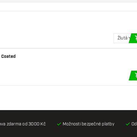
Žlutá
e Coated
ava zdarma od 3000 Kč
Možnosti bezpečné platby
Od