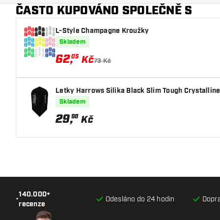
ČASTO KUPOVÁNO SPOLEČNĚ S
L-Style Champagne Kroužky
Skladem
62
,
05
Kč
73 Kč
Letky Harrows Silika Black Slim Tough Crystallin
Skladem
29
,
98
Kč
140.000+
•
Odesláno do 24 hodin
Dopr
recenze