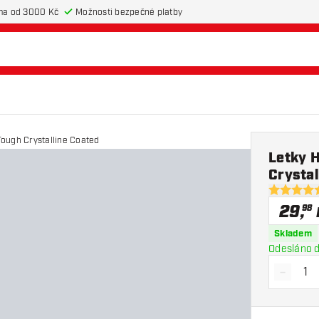
ma od 3000 Kč
Možnosti bezpečné platby
Tough Crystalline Coated
Letky 
Crystal
4.7 hodnot
29
,
98
Skladem
Odesláno d
-
Snížit 