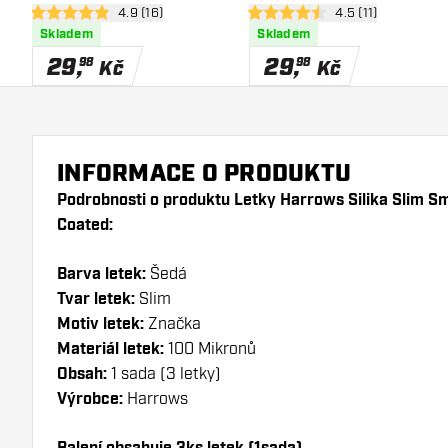
otevřít panel recenzí
4.9 (16)
otevřít panel recen
4.5 (11)
Coated
Coated
4.9 hodnoticí hvězdičky
4.5 hodnoticí hvězdičky
Skladem
Skladem
29
,
29
,
98
98
Kč
Kč
INFORMACE O PRODUKTU
Podrobnosti o produktu Letky Harrows Silika Slim S
Coated:
Barva letek:
Šedá
Tvar letek:
Slim
Motiv letek:
Značka
Materiál letek:
100 Mikronů
Obsah:
1 sada (3 letky)
Výrobce:
Harrows