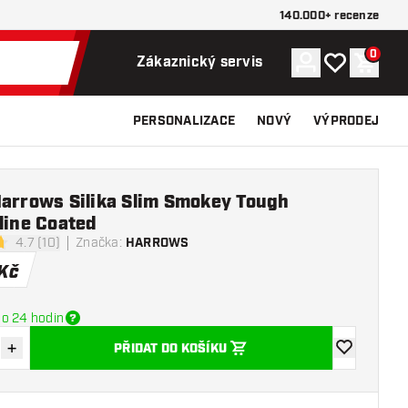
140.000+ recenze
0
Účet
Můj seznam p
Nákupn
Zákaznický servis
PERSONALIZACE
NOVÝ
VÝPRODEJ
Harrows Silika Slim Smokey Tough
line Coated
4.7 (10)
Značka
:
HARROWS
icí hvězdičky
Kč
o 24 hodin
+
PŘIDAT DO KOŠÍKU
množství
Zvýšit množství
Přidat do se