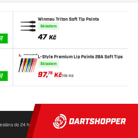
Winmau Triton Soft Tip Points
Skladem
47
Kč
PŘIDAT DO KOŠÍKU
L-Style Premium Lip Points 2BA Soft Tips
Skladem
97
,
75
Kč
115 Kč
PŘIDAT DO KOŠÍKU
esláno do 24 hodin
Doprava zdarma od 3000 Kč
Mož