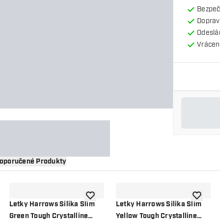
Bezpeč
Doprav
Odeslá
Vrácení
oporučené Produkty
 do seznamu přání
Přidat do seznamu přání
Přidat d
Letky Harrows Silika Slim
Letky Harrows Silika Slim
Green Tough Crystalline
Yellow Tough Crystalline