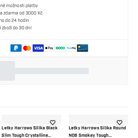
né možnosti platby
a zdarma od 3000 Kč
no do 24 hodin
 zboží do 30 dní
o seznamu přání
Přidat do seznamu přání
Přidat do 
Letky Harrows Silika Black
Letky Harrows Silika Round
L
Slim Tough Crystalline
NO6 Smokey Tough
V