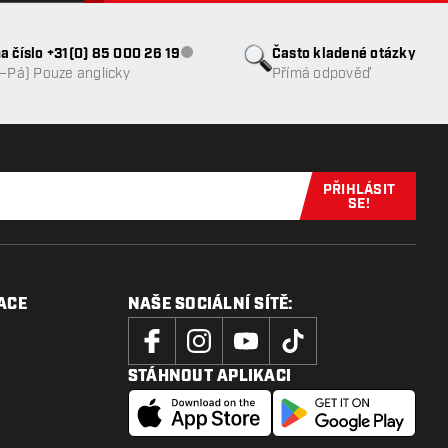
a číslo +31(0) 85 000 26 19
Často kladené otázky
Zákaznický servis nedostupný
o–Pá) Pouze anglicky
Přímá odpověď
PŘIHLÁSIT
Přihlaste se 
SE!
ACE
NAŠE SOCIÁLNÍ SÍTĚ:
STÁHNOUT APLIKACI