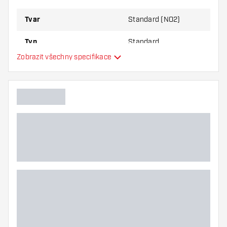
Tvar
Standard (NO2)
Typ
Standard
Zobrazit všechny specifikace
Flexibilita
Hlavní barva