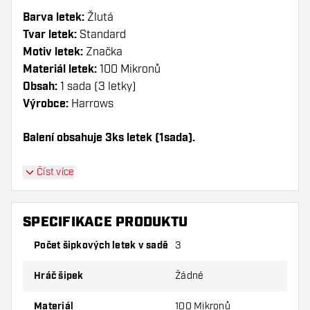
Barva letek:
Žlutá
Tvar letek:
Standard
Motiv letek:
Značka
Materiál letek:
100 Mikronů
Obsah:
1 sada (3 letky)
Výrobce:
Harrows
Balení obsahuje 3ks letek (1sada).
Dartshopper tip!
Číst více
Ujistěte se, že máte po ruce dostatek letky a
násadky. Ty se mohou používáním poškodit
SPECIFIKACE PRODUKTU
nebo zlomit.
Počet šipkových letek v sadě
3
Vyzkoušejte jiný tvar, materiál nebo tloušťku
Hráč šipek
Žádné
letky, abyste zjistili, která varianta vám
vyhovuje nejlépe!
Materiál
100 Mikronů