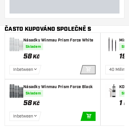
ČASTO KUPOVÁNO SPOLEČNĚ S
Násadky Winmau Prism Force White
Missi
Skladem
Skl
58
19
Kč
Inbetween
40 Millime
PŘIDAT DO KOŠÍKU
Násadky Winmau Prism Force Black
KOTO
inter
Skladem
Skl
58
1 
Kč
Inbetween
PŘIDAT DO KOŠÍKU