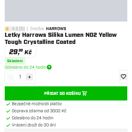
4.6
[
5
]
Značka
:
HARROWS
4.6 hodnoticí hvězdičky
Letky Harrows Silika Lumen NO2 Yellow
Tough Crystalline Coated
29
,
98
Kč
Skladem
Odesláno do 24 hodin
-
+
Snížit množství
Zvýšit množství
Přidat
PŘIDAT DO KOŠÍKU
Bezpečné možnosti platby
Doprava zdarma od 3000 Kč
Odesláno do 24 hodin
Vrácení zboží do 30 dní