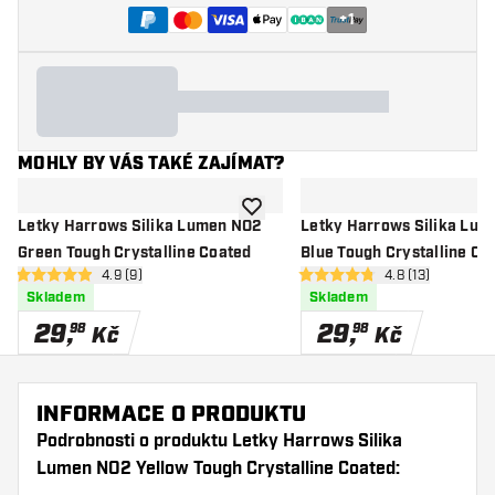
+
1
MOHLY BY VÁS TAKÉ ZAJÍMAT?
Přidat do seznamu přání
Letky Harrows Silika Lumen NO2
Letky Harrows Silika Lu
Green Tough Crystalline Coated
Blue Tough Crystalline Co
otevřít panel recenzí
4.9 (9)
otevřít panel re
4.8 (13)
4.9 hodnoticí hvězdičky
4.8 hodnoticí hvězdičky
Skladem
Skladem
29
,
29
,
98
98
Kč
Kč
INFORMACE O PRODUKTU
Podrobnosti o produktu Letky Harrows Silika
Lumen NO2 Yellow Tough Crystalline Coated: