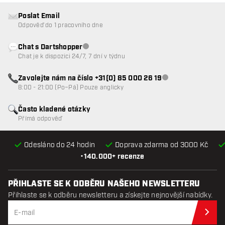
Poslat Email
Odpověď do 1 pracovního dne
Chat s Dartshopper
Zákaznický servis nedostupný
Chat je k dispozici 24/7, 7 dní v týdnu
Zavolejte nám na číslo +31(0) 85 000 26 19
Zákaznický servis n
8:00 - 21:00 (Po–Pá) Pouze anglicky
Často kladené otázky
Přímá odpověď
Odesláno do 24 hodin
Doprava zdarma od 3000 Kč
•
140.000+ recenze
PŘIHLASTE SE K ODBĚRU NAŠEHO NEWSLETTERU
Přihlaste se k odběru newsletteru a získejte nejnovější nabídky.
Při