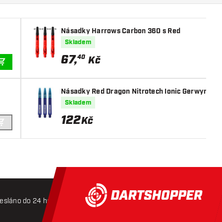
Násadky Harrows Carbon 360 s Red
Skladem
67
,
40
Kč
PŘIDAT DO KOŠÍKU
Násadky Red Dragon Nitrotech Ionic Gerwyn Pri
Skladem
122
Kč
PŘIDAT DO KOŠÍKU
esláno do 24 hodin
Doprava zdarma od 3000 Kč
Mož