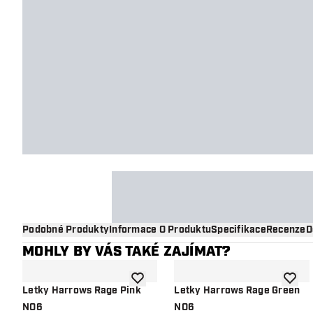
Podobné Produkty
Informace O Produktu
Specifikace
Recenze
D
MOHLY BY VÁS TAKÉ ZAJÍMAT?
Přidat do seznamu přání
Přidat
Letky Harrows Rage Pink
Letky Harrows Rage Green
NO6
NO6