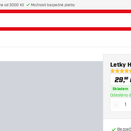
ma od 3000 Kč
Možnosti bezpečné platby
Letky 
4.7 hodnot
29
,
98
Skladem
Odesláno d
-
Snížit 
Bezpeč