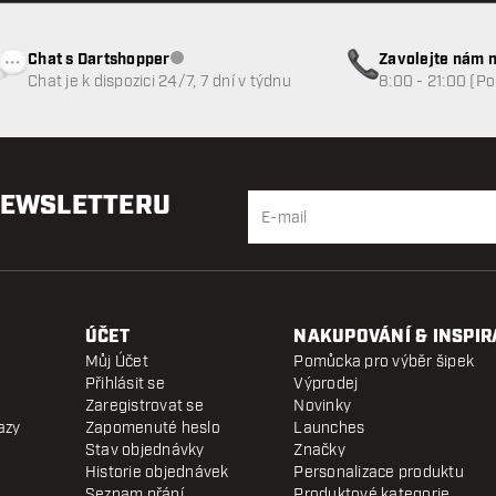
Chat s Dartshopper
Zavolejte nám n
Zákaznický servis nedostupný
Chat je k dispozici 24/7, 7 dní v týdnu
8:00 - 21:00 (P
NEWSLETTERU
ÚČET
NAKUPOVÁNÍ & INSPIR
Můj Účet
Pomůcka pro výběr šipek
Přihlásit se
Výprodej
Zaregistrovat se
Novinky
azy
Zapomenuté heslo
Launches
Stav objednávky
Značky
Historie objednávek
Personalizace produktu
Seznam přání
Produktové kategorie