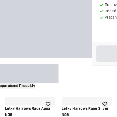
Doprav
Odeslá
Vrácení
oporučené Produkty
 do seznamu přání
Přidat do seznamu přání
Přidat d
Letky Harrows Rage Aqua
Letky Harrows Rage Silver
NO6
NO6