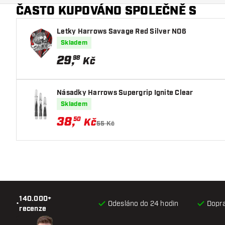
ČASTO KUPOVÁNO SPOLEČNĚ S
Hlavní barva
Letky Harrows Savage Red Silver NO6
Skladem
29
,
98
Kč
Násadky Harrows Supergrip Ignite Clear
Skladem
38
,
50
Kč
55 Kč
140.000+
•
Odesláno do 24 hodin
Dopr
recenze