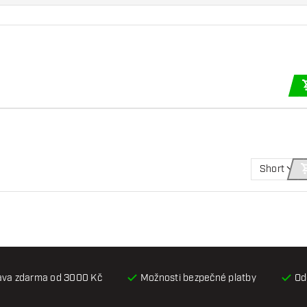
Short
ava zdarma od 3000 Kč
Možnosti bezpečné platby
Od