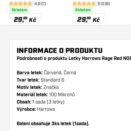
otevřít panel recenzí
4.9 (7)
otevřít panel recen
5.0 (6)
4.9 hodnoticí hvězdičky
5 hodnoticí hvězdičky
Skladem
Skladem
29
,
29
,
98
98
Kč
Kč
INFORMACE O PRODUKTU
Podrobnosti o produktu Letky Harrows Rage Red NO
Barva letek:
Červená, Černá
Tvar letek:
Standard 6
Motiv letek:
Značka
Materiál letek:
100 Mikronů
Obsah:
1 sada (3 letky)
Výrobce:
Harrows
Balení obsahuje 3ks letek (1sada).