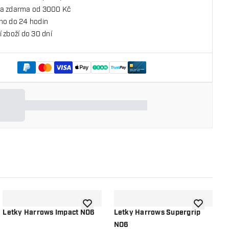
a zdarma od 3000 Kč
no do 24 hodin
 zboží do 30 dní
o seznamu přání
Přidat do seznamu přání
Přidat do 
Letky Harrows Impact NO6
Letky Harrows Supergrip
L
NO6