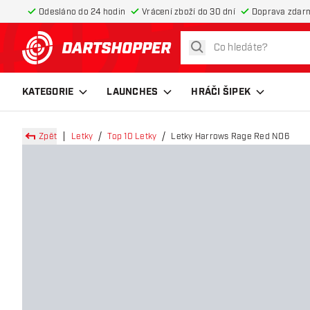
Odesláno do 24 hodin
Vrácení zboží do 30 dní
Doprava zdar
hledat
Zpět na hlavní stránku
KATEGORIE
LAUNCHES
HRÁČI ŠIPEK
Zpět
Letky
Top 10 Letky
Letky Harrows Rage Red NO6