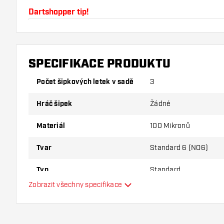
Dartshopper tip!
Ujistěte se, že máte po ruce dostatek letky a násad
používáním poškodit nebo zlomit.
SPECIFIKACE PRODUKTU
Vyzkoušejte jiný tvar, materiál nebo tloušťku letky, ab
Počet šipkových letek v sadě
3
varianta vám vyhovuje nejlépe!
Hráč šipek
Žádné
Materiál
100 Mikronů
Tvar
Standard 6 (NO6)
Typ
Standard
Zobrazit všechny specifikace
Flexibilita
Další barvy