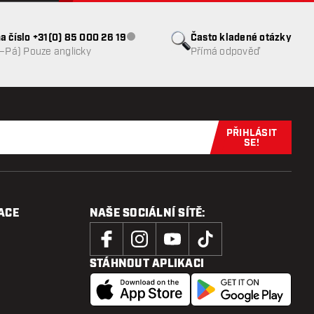
a číslo +31(0) 85 000 26 19
Často kladené otázky
Zákaznický servis nedostupný
o–Pá) Pouze anglicky
Přímá odpověď
PŘIHLÁSIT
Přihlaste se 
SE!
ACE
NAŠE SOCIÁLNÍ SÍTĚ:
STÁHNOUT APLIKACI