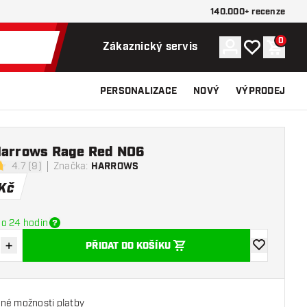
140.000+ recenze
0
Účet
Můj seznam p
Nákupn
Zákaznický servis
PERSONALIZACE
NOVÝ
VÝPRODEJ
Harrows Rage Red NO6
4.7 (9)
Značka
:
HARROWS
icí hvězdičky
Kč
o 24 hodin
+
PŘIDAT DO KOŠÍKU
množství
Zvýšit množství
Přidat do se
né možnosti platby