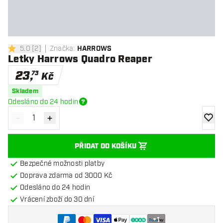
5.0
[
2
]
Značka
:
HARROWS
5 hodnoticí hvězdičky
Letky Harrows Quadro Reaper
23
,
73
Kč
Skladem
Odesláno do 24 hodin
-
+
Snížit množství
Zvýšit množství
Přidat
PŘIDAT DO KOŠÍKU
Bezpečné možnosti platby
Doprava zdarma od 3000 Kč
Odesláno do 24 hodin
Vrácení zboží do 30 dní
+
1