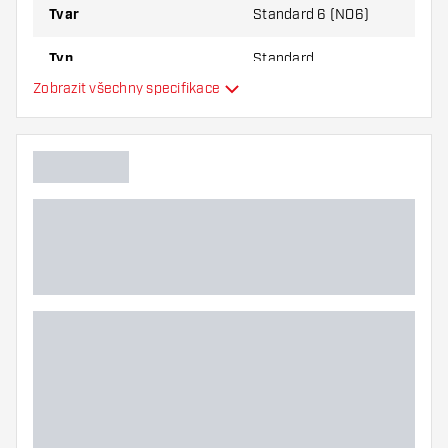
Tvar
Standard 6 (NO6)
Typ
Standard
Zobrazit všechny specifikace
Flexibilita
Hlavní barva