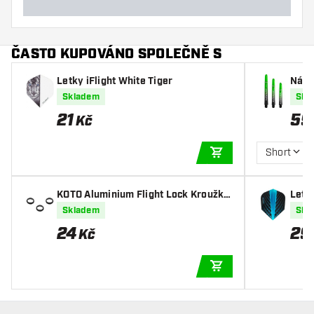
ČASTO KUPOVÁNO SPOLEČNĚ S
Letky iFlight White Tiger
Nása
reen
Skladem
Skl
21
59
Kč
Short
PŘIDAT DO KOŠÍKU
KOTO Aluminium Flight Lock Kroužky
Letk
Black
Skladem
Skl
24
29
Kč
PŘIDAT DO KOŠÍKU