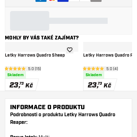
MOHLY BY VÁS TAKÉ ZAJÍMAT?
Přidat do seznamu přání
Letky Harrows Quadro Sheep
Letky Harrows Quadro Pig
otevřít panel recenzí
5.0 (15)
otevřít panel rec
5.0 (4)
5 hodnoticí hvězdičky
5 hodnoticí hvězdičky
Skladem
Skladem
23
,
23
,
73
73
Kč
Kč
INFORMACE O PRODUKTU
Podrobnosti o produktu Letky Harrows Quadro
Reaper: