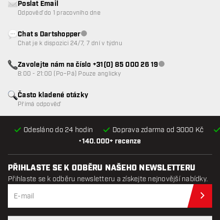
Poslat Email
Odpověď do 1 pracovního dne
Chat s Dartshopper
Zákaznický servis nedostupný
Chat je k dispozici 24/7, 7 dní v týdnu
Zavolejte nám na číslo +31(0) 85 000 26 19
Zákaznický servis n
8:00 - 21:00 (Po–Pá) Pouze anglicky
Často kladené otázky
Přímá odpověď
Odesláno do 24 hodin
Doprava zdarma od 3000 Kč
•
140.000+ recenze
PŘIHLASTE SE K ODBĚRU NAŠEHO NEWSLETTERU
Přihlaste se k odběru newsletteru a získejte nejnovější nabídky.
Při