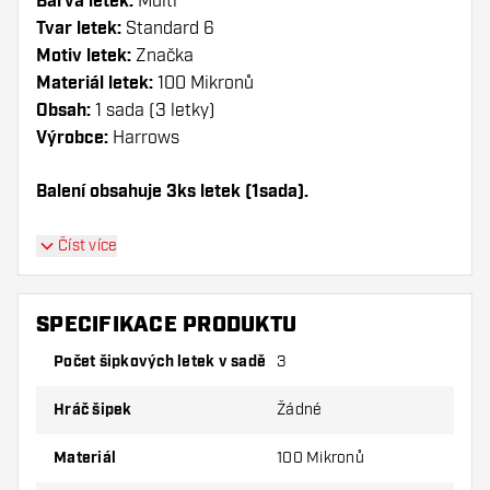
Barva letek:
Multi
Tvar letek:
Standard 6
Motiv letek:
Značka
Materiál letek:
100 Mikronů
Obsah:
1 sada (3 letky)
Výrobce:
Harrows
Balení obsahuje 3ks letek (1sada).
Dartshopper tip!
Číst více
Ujistěte se, že máte po ruce dostatek letky a
násadky. Ty se mohou používáním poškodit
SPECIFIKACE PRODUKTU
nebo zlomit.
Počet šipkových letek v sadě
3
Vyzkoušejte jiný tvar, materiál nebo tloušťku
Hráč šipek
Žádné
letky, abyste zjistili, která varianta vám
vyhovuje nejlépe!
Materiál
100 Mikronů