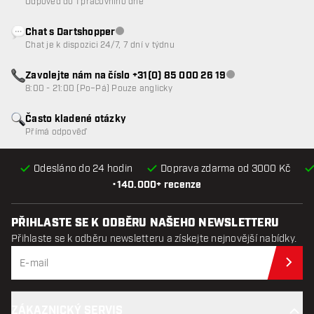
Odpověď do 1 pracovního dne
Chat s Dartshopper
Zákaznický servis nedostupný
Chat je k dispozici 24/7, 7 dní v týdnu
Zavolejte nám na číslo +31(0) 85 000 26 19
Zákaznický servis n
8:00 - 21:00 (Po–Pá) Pouze anglicky
Často kladené otázky
Přímá odpověď
Odesláno do 24 hodin
Doprava zdarma od 3000 Kč
•
140.000+ recenze
PŘIHLASTE SE K ODBĚRU NAŠEHO NEWSLETTERU
Přihlaste se k odběru newsletteru a získejte nejnovější nabídky.
Při
ZÁKAZNICKÝ SERVIS