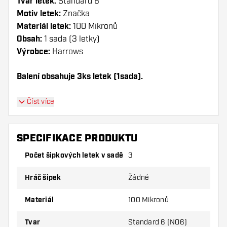
Tvar letek:
Standard 6
Motiv letek:
Značka
Materiál letek:
100 Mikronů
Obsah:
1 sada (3 letky)
Výrobce:
Harrows
Balení obsahuje 3ks letek (1sada).
Dartshopper tip!
Číst více
Ujistěte se, že máte po ruce dostatek letky a
násadky. Ty se mohou používáním poškodit
SPECIFIKACE PRODUKTU
nebo zlomit.
Počet šipkových letek v sadě
3
Vyzkoušejte jiný tvar, materiál nebo tloušťku
Hráč šipek
Žádné
letky, abyste zjistili, která varianta vám
vyhovuje nejlépe!
Materiál
100 Mikronů
Tvar
Standard 6 (NO6)