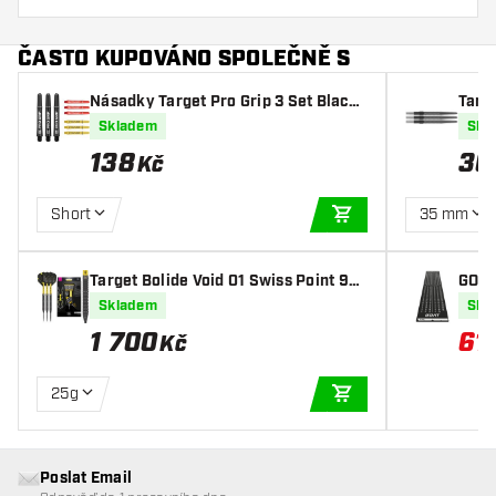
ČASTO KUPOVÁNO SPOLEČNĚ S
Násadky Target Pro Grip 3 Set Black
Targ
Red Yellow
Skladem
Skl
138
36
Kč
Short
35 mm
PŘIDAT DO KOŠÍKU
Target Bolide Void 01 Swiss Point 9
GOAT
0% - Šipky Steel
60
Skladem
Skl
1 700
61
Kč
25g
PŘIDAT DO KOŠÍKU
Poslat Email