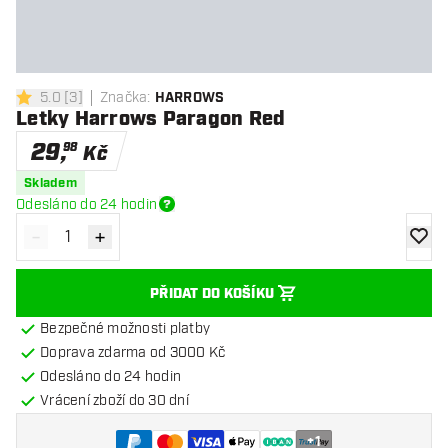
5.0
[
3
]
Značka
:
HARROWS
5 hodnoticí hvězdičky
Letky Harrows Paragon Red
29
,
98
Kč
Skladem
Odesláno do 24 hodin
-
+
Snížit množství
Zvýšit množství
Přidat
PŘIDAT DO KOŠÍKU
Bezpečné možnosti platby
Doprava zdarma od 3000 Kč
Odesláno do 24 hodin
Vrácení zboží do 30 dní
+
1