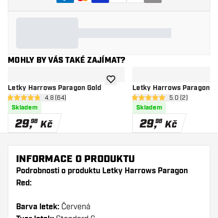
MOHLY BY VÁS TAKÉ ZAJÍMAT?
Přidat do seznamu přání
Letky Harrows Paragon Gold
Letky Harrows Paragon B
otevřít panel recenzí
4.8 (64)
otevřít panel rec
5.0 (2)
4.8 hodnoticí hvězdičky
5 hodnoticí hvězdičky
Skladem
Skladem
29
,
29
,
98
98
Kč
Kč
INFORMACE O PRODUKTU
Podrobnosti o produktu Letky Harrows Paragon
Red:
Barva letek:
Červená