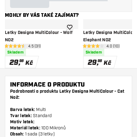
MOHLY BY VÁS TAKÉ ZAJÍMAT?
Přidat do seznamu přání
Letky Designa MultiColour - Wolf
Letky Designa MultiColour
NO2
Elephant NO2
otevřít panel recenzí
4.5 (31)
otevřít panel re
4.0 (10)
4.5 hodnoticí hvězdičky
4 hodnoticí hvězdičky
Skladem
Skladem
29
,
29
,
98
98
Kč
Kč
INFORMACE O PRODUKTU
Podrobnosti o produktu Letky Designa MultiColour - Cat
No2:
Barva letek:
Multi
Tvar letek:
Standard
Motiv letek:
Materiál letek:
100 Mikronů
Obsah:
1 sada (3 letky)