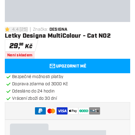
4.4
[
25
]
Značka
:
DESIGNA
4.4 hodnoticí hvězdičky
Letky Designa MultiColour - Cat NO2
29
,
98
Kč
Není skladem
UPOZORNIT MĚ
Bezpečné možnosti platby
Doprava zdarma od 3000 Kč
Odesláno do 24 hodin
Vrácení zboží do 30 dní
+
1