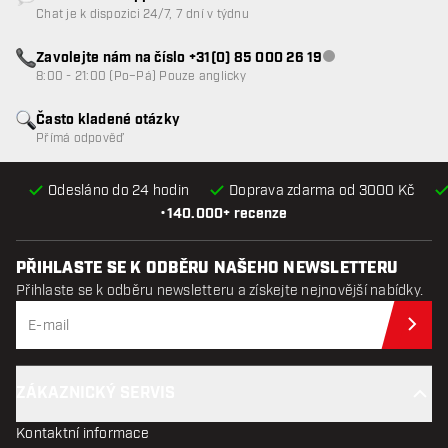
Zákaznický servis nedostupný
Chat je k dispozici 24/7, 7 dní v týdnu
Zavolejte nám na číslo +31(0) 85 000 26 19
Zákaznický servis n
8:00 - 21:00 (Po–Pá) Pouze anglicky
Často kladené otázky
Přímá odpověď
Odesláno do 24 hodin
Doprava zdarma od 3000 Kč
•
140.000+ recenze
PŘIHLASTE SE K ODBĚRU NAŠEHO NEWSLETTERU
Přihlaste se k odběru newsletteru a získejte nejnovější nabídky.
Při
ZÁKAZNICKÝ SERVIS
Kontaktní informace