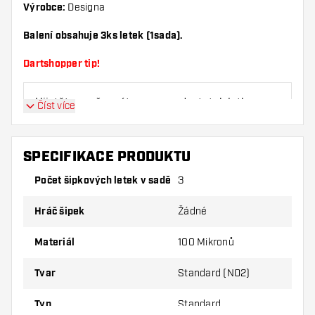
Výrobce:
Designa
Balení obsahuje 3ks letek (1sada).
Dartshopper tip!
Ujistěte se, že máte po ruce dostatek letky a
Číst více
násadky. Ty se mohou používáním poškodit
nebo zlomit.
SPECIFIKACE PRODUKTU
Vyzkoušejte jiný tvar, materiál nebo tloušťku
Počet šipkových letek v sadě
3
letky, abyste zjistili, která varianta vám
vyhovuje nejlépe!
Hráč šipek
Žádné
Materiál
100 Mikronů
Tvar
Standard (NO2)
Typ
Standard