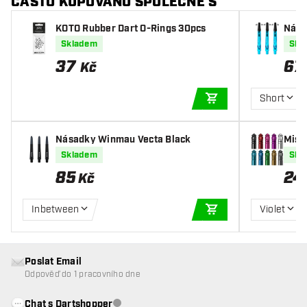
ČASTO KUPOVÁNO SPOLEČNĚ S
KOTO Rubber Dart O-Rings 30pcs
Nása
Blue
Skladem
Skl
37
67
,
Kč
Short
PŘIDAT DO KOŠÍKU
Násadky Winmau Vecta Black
Missi
Skladem
Skl
85
24
Kč
Inbetween
Violet
PŘIDAT DO KOŠÍKU
Poslat Email
Odpověď do 1 pracovního dne
Chat s Dartshopper