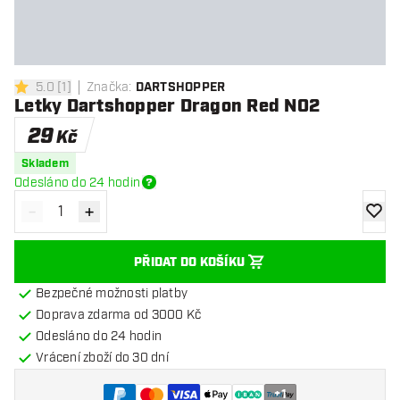
5.0
[
1
]
Značka
:
DARTSHOPPER
5 hodnoticí hvězdičky
Letky Dartshopper Dragon Red NO2
29
Kč
Skladem
Odesláno do 24 hodin
-
+
Snížit množství
Zvýšit množství
Přidat
PŘIDAT DO KOŠÍKU
Bezpečné možnosti platby
Doprava zdarma od 3000 Kč
Odesláno do 24 hodin
Vrácení zboží do 30 dní
+
1