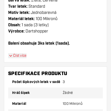
Barva letek:
Zlatá, Červená
Tvar letek:
Standard
Motiv letek:
Jednobarevná
Materiál letek:
100 Mikronů
Obsah:
1 sada (3 letky)
Výrobce:
Dartshopper
Balení obsahuje 3ks letek (1sada).
Dartshopper tip!
Číst více
Ujistěte se, že máte po ruce dostatek letky a
násadky. Ty se mohou používáním poškodit
SPECIFIKACE PRODUKTU
nebo zlomit.
Počet šipkových letek v sadě
3
Vyzkoušejte jiný tvar, materiál nebo tloušťku
Hráč šipek
Žádné
letky, abyste zjistili, která varianta vám
vyhovuje nejlépe!
Materiál
100 Mikronů