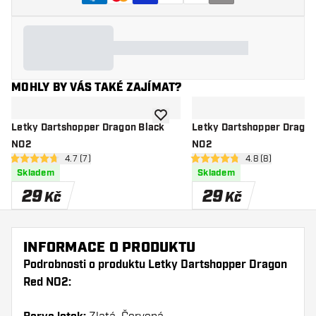
MOHLY BY VÁS TAKÉ ZAJÍMAT?
Přidat do seznamu přání
Letky Dartshopper Dragon Black
Letky Dartshopper Drago
NO2
NO2
otevřít panel recenzí
4.7 (7)
otevřít panel rec
4.8 (8)
4.7 hodnoticí hvězdičky
4.8 hodnoticí hvězdičky
Skladem
Skladem
29
29
Kč
Kč
INFORMACE O PRODUKTU
Podrobnosti o produktu Letky Dartshopper Dragon
Red NO2: