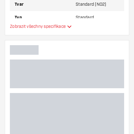
Tvar
Standard (NO2)
Typ
Standard
Zobrazit všechny specifikace
Flexibilita
Další barvy
Hlavní barva