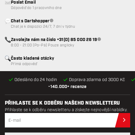
Poslat Email
Odpověď do 1 pracovního dne
Chat s Dartshopper
Zákaznický servis nedostupný
Chat je k dispozici 24/7, 7 dní v týdnu
Zavolejte nám na číslo +31(0) 85 000 26 19
Zákaznický servis n
8:00 - 21:00 (Po–Pá) Pouze anglicky
Často kladené otázky
Přímá odpověď
Odesláno do 24 hodin
Doprava zdarma od 3000 Kč
•
140.000+ recenze
PŘIHLASTE SE K ODBĚRU NAŠEHO NEWSLETTERU
Přihlaste se k odběru newsletteru a získejte nejnovější nabídky.
Při