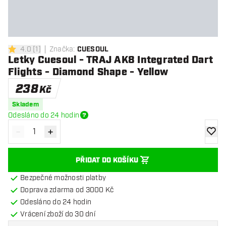
4.0
[
1
]
Značka
:
CUESOUL
4 hodnoticí hvězdičky
Letky Cuesoul - TRAJ AK8 Integrated Dart
Flights - Diamond Shape - Yellow
238
Kč
Skladem
Odesláno do 24 hodin
-
+
Snížit množství
Zvýšit množství
Přidat
PŘIDAT DO KOŠÍKU
Bezpečné možnosti platby
Doprava zdarma od 3000 Kč
Odesláno do 24 hodin
Vrácení zboží do 30 dní