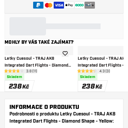
+
1
MOHLY BY VÁS TAKÉ ZAJÍMAT?
Přidat do seznamu přání
Letky Cuesoul - TRAJ AK8
Letky Cuesoul - TRAJ AK8
Integrated Dart Flights - Diamond
Integrated Dart Flights - 
otevřít panel recenzí
3.8 (11)
otevřít panel rec
4.3 (3)
Shape - Black
Shape - White
3.8 hodnoticí hvězdičky
4.3 hodnoticí hvězdičky
Skladem
Skladem
238
238
Kč
Kč
INFORMACE O PRODUKTU
Podrobnosti o produktu Letky Cuesoul - TRAJ AK8
Integrated Dart Flights - Diamond Shape - Yellow: