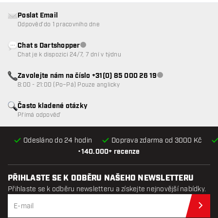
Poslat Email
Odpověď do 1 pracovního dne
Chat s Dartshopper
Zákaznický servis nedostupný
Chat je k dispozici 24/7, 7 dní v týdnu
Zavolejte nám na číslo +31(0) 85 000 26 19
Zákaznický servis n
8:00 - 21:00 (Po–Pá) Pouze anglicky
Často kladené otázky
Přímá odpověď
Odesláno do 24 hodin
Doprava zdarma od 3000 Kč
•
140.000+ recenze
PŘIHLASTE SE K ODBĚRU NAŠEHO NEWSLETTERU
Přihlaste se k odběru newsletteru a získejte nejnovější nabídky.
Při