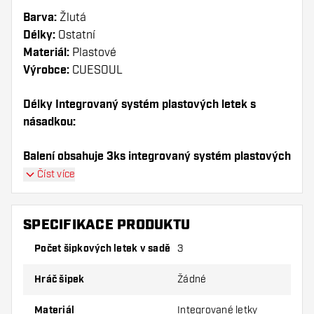
Barva:
Žlutá
Délky:
Ostatní
Materiál:
Plastové
Výrobce:
CUESOUL
Délky Integrovaný systém plastových letek s
násadkou:
Balení obsahuje 3ks integrovaný systém plastových
letek s násadkou (1sada).
Číst více
Dartshopper tip!
SPECIFIKACE PRODUKTU
Ujistěte se, že máte po ruce dostatek letky a
Počet šipkových letek v sadě
3
násadky. Ty se mohou používáním poškodit
nebo zlomit.
Hráč šipek
Žádné
Vyzkoušejte jiný tvar, materiál nebo tloušťku
Materiál
Integrované letky