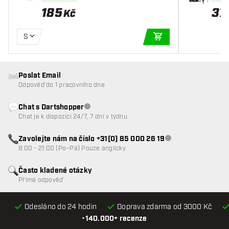
185
37
Kč
S
PŘIDAT DO KOŠÍKU
Poslat Email
Odpověď do 1 pracovního dne
Chat s Dartshopper
Zákaznický servis nedostupný
Chat je k dispozici 24/7, 7 dní v týdnu
Zavolejte nám na číslo +31(0) 85 000 26 19
Zákaznický servis n
8:00 - 21:00 (Po–Pá) Pouze anglicky
Často kladené otázky
Přímá odpověď
Odesláno do 24 hodin
Doprava zdarma od 3000 Kč
•
140.000+ recenze