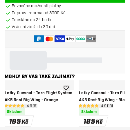
Bezpečné možnosti platby
Doprava zdarma od 3000 Kč
Odesláno do 24 hodin
Vrácení zboží do 30 dní
+
1
MOHLY BY VÁS TAKÉ ZAJÍMAT?
Přidat do seznamu přání
Letky Cuesoul - Tero Flight System
Letky Cuesoul - Tero Flig
AK5 Rost Big Wing - Orange
AK5 Rost Big Wing - Black
otevřít panel recenzí
4.9 (8)
otevřít panel re
4.9 (18)
4.9 hodnoticí hvězdičky
4.9 hodnoticí hvězdičky
Skladem
Skladem
185
185
Kč
Kč