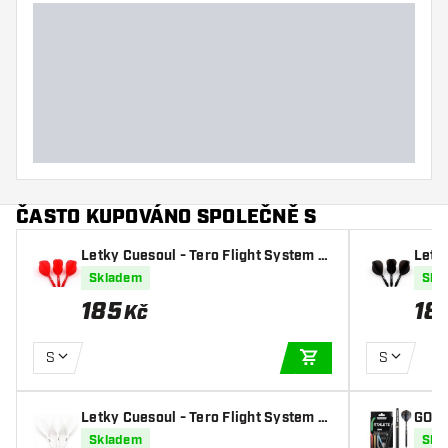
ČASTO KUPOVÁNO SPOLEČNĚ S
Letky Cuesoul - Tero Flight System A
Letk
K5 Rost Teardrop - Red
K5 R
Skladem
Skl
185
18
Kč
S
S
PŘIDAT DO KOŠÍKU
Letky Cuesoul - Tero Flight System A
GOAT 
K5 Rost Teardrop - White
el
Skladem
Skl