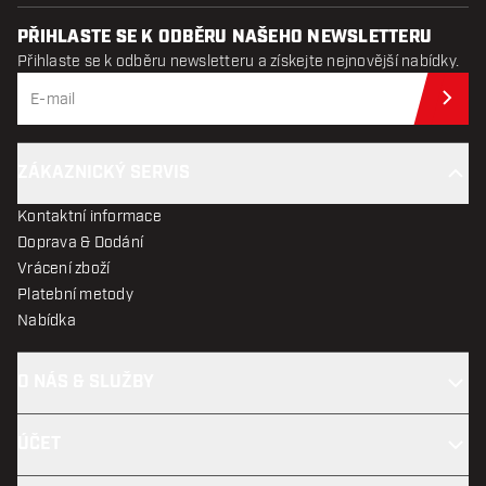
PŘIHLASTE SE K ODBĚRU NAŠEHO NEWSLETTERU
Přihlaste se k odběru newsletteru a získejte nejnovější nabídky.
Při
ZÁKAZNICKÝ SERVIS
Kontaktní informace
Doprava & Dodání
Vrácení zboží
Platební metody
Nabídka
O NÁS & SLUŽBY
ÚČET