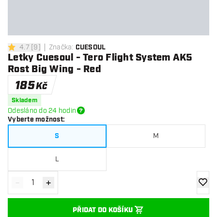
4.7
[
9
]
Značka
:
CUESOUL
4.7 hodnoticí hvězdičky
Letky Cuesoul - Tero Flight System AK5
Rost Big Wing - Red
185
Kč
Skladem
Odesláno do 24 hodin
Vyberte možnost
:
S
M
L
-
+
Snížit množství
Zvýšit množství
Přidat
PŘIDAT DO KOŠÍKU