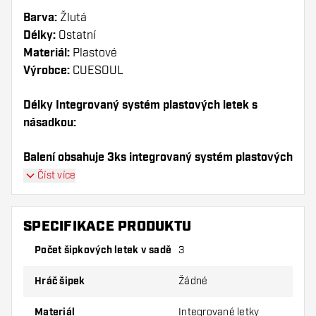
Barva:
Žlutá
Délky:
Ostatní
Materiál:
Plastové
Výrobce:
CUESOUL
Délky Integrovaný systém plastových letek s
násadkou:
Balení obsahuje 3ks integrovaný systém plastových
letek s násadkou (1sada).
Číst více
Dartshopper tip!
SPECIFIKACE PRODUKTU
Ujistěte se, že máte po ruce dostatek letky a
Počet šipkových letek v sadě
3
násadky. Ty se mohou používáním poškodit
nebo zlomit.
Hráč šipek
Žádné
Vyzkoušejte jiný tvar, materiál nebo tloušťku
Materiál
Integrované letky