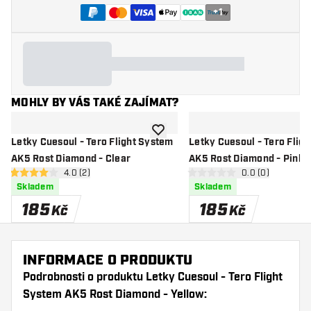
+
1
MOHLY BY VÁS TAKÉ ZAJÍMAT?
Přidat do seznamu přání
Letky Cuesoul - Tero Flight System
Letky Cuesoul - Tero Flig
AK5 Rost Diamond - Clear
AK5 Rost Diamond - Pink
otevřít panel recenzí
4.0 (2)
otevřít panel re
0.0 (0)
4 hodnoticí hvězdičky
0 hodnoticí hvězdičky
Skladem
Skladem
185
185
Kč
Kč
INFORMACE O PRODUKTU
Podrobnosti o produktu Letky Cuesoul - Tero Flight
System AK5 Rost Diamond - Yellow: