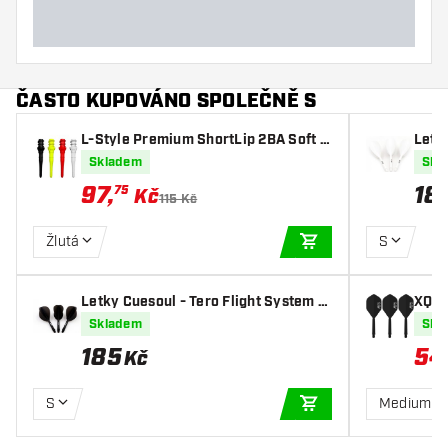
ČASTO KUPOVÁNO SPOLEČNĚ S
L-Style Premium ShortLip 2BA Soft T
Letk
ips
K5 R
Skladem
Skl
97
,
18
75
Kč
115 Kč
Žlutá
S
PŘIDAT DO KOŠÍKU
Letky Cuesoul - Tero Flight System A
XQ M
K5 Rost Teardrop - Black
ard -
Skladem
Skl
185
54
Kč
S
Medium
PŘIDAT DO KOŠÍKU