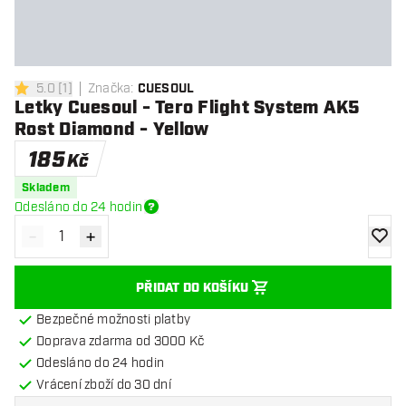
5.0
[
1
]
Značka
:
CUESOUL
5 hodnoticí hvězdičky
Letky Cuesoul - Tero Flight System AK5
Rost Diamond - Yellow
185
Kč
Skladem
Odesláno do 24 hodin
-
+
Snížit množství
Zvýšit množství
Přidat
PŘIDAT DO KOŠÍKU
Bezpečné možnosti platby
Doprava zdarma od 3000 Kč
Odesláno do 24 hodin
Vrácení zboží do 30 dní