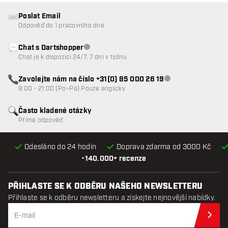
Poslat Email
Odpověď do 1 pracovního dne
Chat s Dartshopper
Zákaznický servis nedostupný
Chat je k dispozici 24/7, 7 dní v týdnu
Zavolejte nám na číslo +31(0) 85 000 26 19
Zákaznický servis n
8:00 - 21:00 (Po–Pá) Pouze anglicky
Často kladené otázky
Přímá odpověď
Odesláno do 24 hodin
Doprava zdarma od 3000 Kč
•
140.000+ recenze
PŘIHLASTE SE K ODBĚRU NAŠEHO NEWSLETTERU
Přihlaste se k odběru newsletteru a získejte nejnovější nabídky.
Při