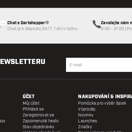
Chat s Dartshopper
Zavolejte nám n
Zákaznický servis nedostupný
Chat je k dispozici 24/7, 7 dní v týdnu
8:00 - 21:00 (P
NEWSLETTERU
ÚČET
NAKUPOVÁNÍ & INSPIR
Můj Účet
Pomůcka pro výběr šipek
Přihlásit se
Výprodej
Zaregistrovat se
Novinky
azy
Zapomenuté heslo
Launches
Stav objednávky
Značky