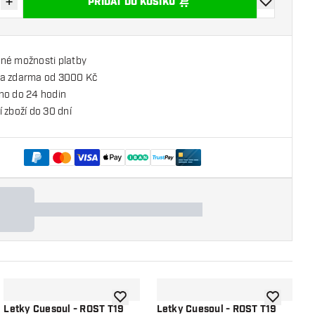
+
PŘIDAT DO KOŠÍKU
množství
Zvýšit množství
Přidat do se
né možnosti platby
a zdarma od 3000 Kč
no do 24 hodin
 zboží do 30 dní
o seznamu přání
Přidat do seznamu přání
Přidat do 
Letky Cuesoul - ROST T19
Letky Cuesoul - ROST T19
L