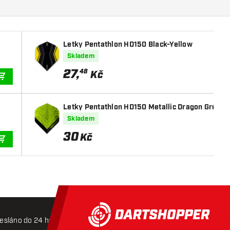
Letky Pentathlon HD150 Black-Yellow
Skladem
27
,
48
Kč
PŘIDAT DO KOŠÍKU
Letky Pentathlon HD150 Metallic Dragon Green
Skladem
30
Kč
PŘIDAT DO KOŠÍKU
esláno do 24 hodin
Doprava zdarma od 3000 Kč
Mož