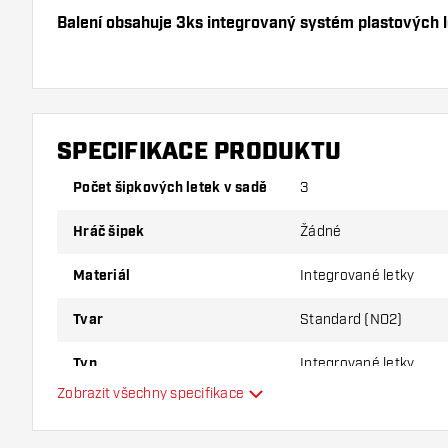
Balení obsahuje 3ks integrovaný systém plastových l
Dartshopper tip!
Ujistěte se, že máte po ruce dostatek letky a násad
používáním poškodit nebo zlomit.
SPECIFIKACE PRODUKTU
Počet šipkových letek v sadě
3
Vyzkoušejte jiný tvar, materiál nebo tloušťku letky, ab
varianta vám vyhovuje nejlépe!
Hráč šipek
Žádné
Materiál
Integrované letky
Tvar
Standard (NO2)
Typ
Integrované letky
Zobrazit všechny specifikace
Flexibilita