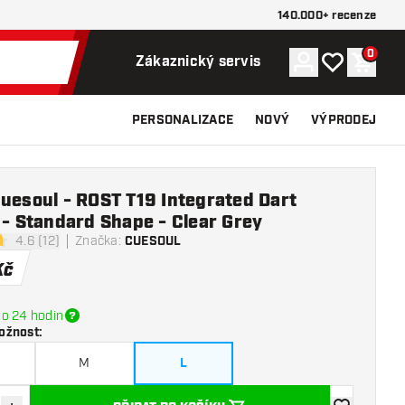
140.000+ recenze
0
Účet
Můj seznam p
Nákupn
Zákaznický servis
PERSONALIZACE
NOVÝ
VÝPRODEJ
uesoul - ROST T19 Integrated Dart
 - Standard Shape - Clear Grey
4.6 (12)
Značka
:
CUESOUL
icí hvězdičky
Kč
o 24 hodin
ožnost
:
M
L