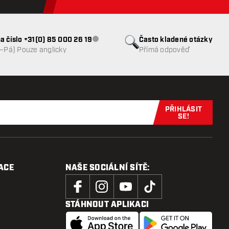
a číslo +31(0) 85 000 26 19
Často kladené otázky
Zákaznický servis nedostupný
o–Pá) Pouze anglicky
Přímá odpověď
PŘIHLÁSIT
Přihlaste se 
SE!
ACE
NAŠE SOCIÁLNÍ SÍTĚ:
STÁHNOUT APLIKACI