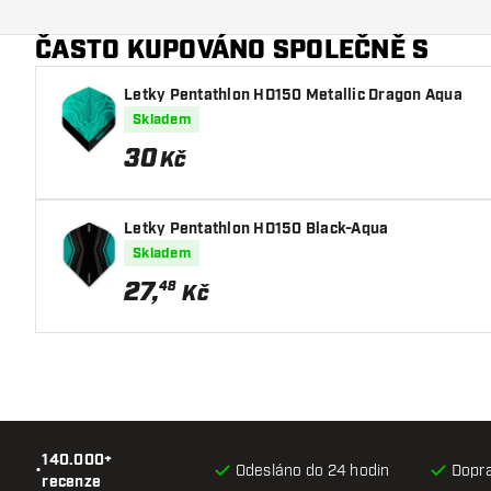
Další barvy
ČASTO KUPOVÁNO SPOLEČNĚ S
Hlavní barva
Letky Pentathlon HD150 Metallic Dragon Aqua
Délka násadky
Skladem
30
Kč
Letky Pentathlon HD150 Black-Aqua
Skladem
27
,
48
Kč
140.000+
•
Odesláno do 24 hodin
Dopr
recenze