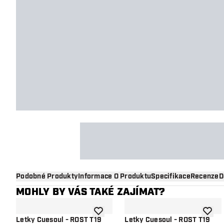
Podobné Produkty
Informace O Produktu
Specifikace
Recenze
D
MOHLY BY VÁS TAKÉ ZAJÍMAT?
Přidat do seznamu přání
Přidat
Letky Cuesoul - ROST T19
Letky Cuesoul - ROST T19