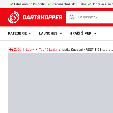
Odesláno do 24 hodin
Vrácení zboží do 30 dní
Doprava zdar
hledat
Zpět na hlavní stránku
KATEGORIE
LAUNCHES
HRÁČI ŠIPEK
Zpět
Letky
Top 10 Letky
Letky Cuesoul - ROST T19 Integrate