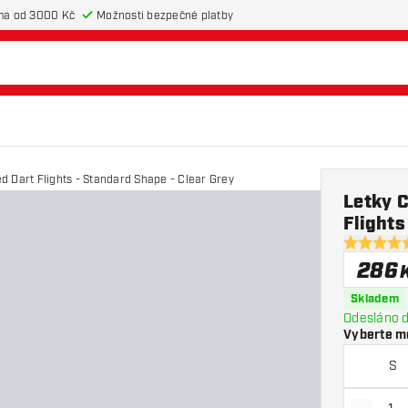
ma od 3000 Kč
Možnosti bezpečné platby
d Dart Flights - Standard Shape - Clear Grey
Letky C
Flights
4.6 hodnot
286
Skladem
Odesláno d
Vyberte m
S