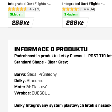
Integrated Dart Flights -
Integrated Dart Flights -
otevřít panel recenzí
4.7 (71)
otevřít panel recen
4.4 (14)
Standard Shape - Clear
Standard Shape - Clear Red
4.7 hodnoticí hvězdičky
4.4 hodnoticí hvězdičky
Skladem
Skladem
Black
286
286
Kč
Kč
INFORMACE O PRODUKTU
Podrobnosti o produktu Letky Cuesoul - ROST T19 Int
Standard Shape - Clear Grey:
Barva:
Šedá, Průhledný
Délky:
Standard
Materiál:
Plastové
Výrobce:
CUESOUL
Délky Integrovaný systém plastových letek s násadk