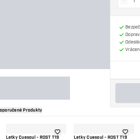
-
Snížit 
Bezpeč
Doprav
Odeslá
Vrácení
oporučené Produkty
 do seznamu přání
Přidat do seznamu přání
Přidat d
Letky Cuesoul - ROST T19
Letky Cuesoul - ROST T19