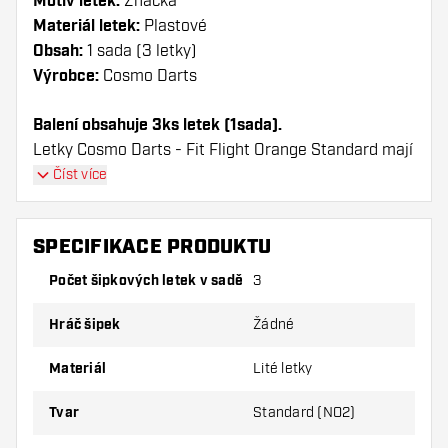
Motiv letek:
Značka
Materiál letek:
Plastové
Obsah:
1 sada (3 letky)
Výrobce:
Cosmo Darts
Balení obsahuje 3ks letek (1sada).
Letky Cosmo Darts - Fit Flight Orange Standard mají
dlouhou životnost. Tyto letky lze použít pouze s
Číst více
násadky Cosmo Fit.
SPECIFIKACE PRODUKTU
Dartshopper tip!
Počet šipkových letek v sadě
3
Ujistěte se, že máte po ruce dostatek letky a
násadky. Ty se mohou používáním poškodit
Hráč šipek
Žádné
nebo zlomit.
Materiál
Lité letky
Vyzkoušejte jiný tvar, materiál nebo tloušťku
Tvar
Standard (NO2)
letky, abyste zjistili, která varianta vám
vyhovuje nejlépe!