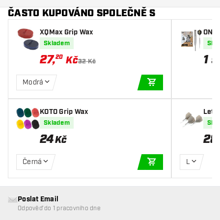
ČASTO KUPOVÁNO SPOLEČNĚ S
XQMax Grip Wax
ONE8
Šipk
Skladem
Skl
27
,
1 
20
Kč
32 Kč
Modrá
PŘIDAT DO KOŠÍKU
KOTO Grip Wax
Letk
Dart 
Skladem
Skl
24
28
Kč
Černá
L
PŘIDAT DO KOŠÍKU
Poslat Email
Odpověď do 1 pracovního dne