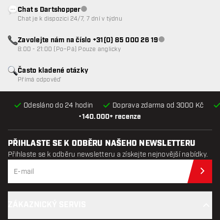
Chat s Dartshopper
Zákaznický servis nedostupný
Chat je k dispozici 24/7, 7 dní v týdnu
Zavolejte nám na číslo +31(0) 85 000 26 19
Zákaznický servis n
8:00 - 21:00 (Po–Pá) Pouze anglicky
Často kladené otázky
Přímá odpověď
Odesláno do 24 hodin
Doprava zdarma od 3000 Kč
•
140.000+ recenze
PŘIHLASTE SE K ODBĚRU NAŠEHO NEWSLETTERU
Přihlaste se k odběru newsletteru a získejte nejnovější nabídky.
Při
ZÁKAZNICKÝ SERVIS