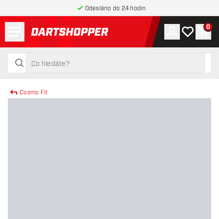
Odesláno do 24 hodin
Menu
0
Účet
Můj seznam
Náku
Zpět na hlavní stránku
hledat
hledat
Cosmo Fit