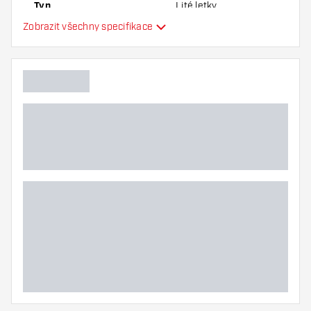
Typ
Lité letky
Zobrazit všechny specifikace
Flexibilita
Hlavní barva