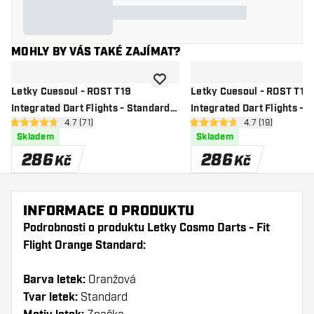
MOHLY BY VÁS TAKÉ ZAJÍMAT?
Přidat do seznamu přání
Letky Cuesoul - ROST T19
Letky Cuesoul - ROST T19
Integrated Dart Flights - Standard
Integrated Dart Flights - 
otevřít panel recenzí
4.7 (71)
otevřít panel re
4.7 (19)
Shape - Clear Black
Shape - Clear Green
4.7 hodnoticí hvězdičky
4.7 hodnoticí hvězdičky
Skladem
Skladem
286
286
Kč
Kč
INFORMACE O PRODUKTU
Podrobnosti o produktu Letky Cosmo Darts - Fit
Flight Orange Standard:
Barva letek:
Oranžová
Tvar letek:
Standard