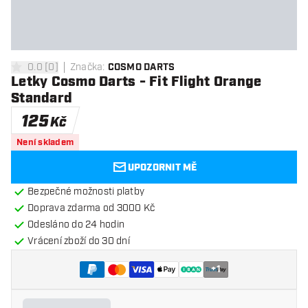
0.0
[
0
]
Značka
:
COSMO DARTS
0 hodnoticí hvězdičky
Letky Cosmo Darts - Fit Flight Orange
Standard
125
Kč
Není skladem
UPOZORNIT MĚ
Bezpečné možnosti platby
Doprava zdarma od 3000 Kč
Odesláno do 24 hodin
Vrácení zboží do 30 dní
+
1