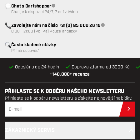
Chat s Dartshopper
Zákaznický servis nedostupný
Chat je k dispozici 24/7, 7 dní v týdnu
Zavolejte nám na číslo +31(0) 85 000 26 19
Zákaznický servis n
8:00 - 21:00 (Po–Pá) Pouze anglicky
Často kladené otázky
Přímá odpověď
Odesláno do 24 hodin
Doprava zdarma od 3000 Kč
•
140.000+ recenze
PŘIHLASTE SE K ODBĚRU NAŠEHO NEWSLETTERU
Přihlaste se k odběru newsletteru a získejte nejnovější nabídky.
Při
ZÁKAZNICKÝ SERVIS