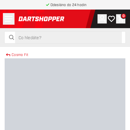
Odesláno do 24 hodin
Menu
0
Účet
Můj seznam
Náku
Zpět na hlavní stránku
hledat
hledat
Cosmo Fit