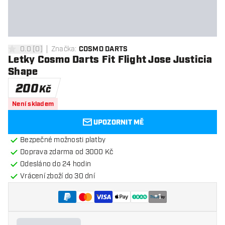
0.0
[
0
]
Značka
:
COSMO DARTS
0 hodnoticí hvězdičky
Letky Cosmo Darts Fit Flight Jose Justicia
Shape
200
Kč
Není skladem
UPOZORNIT MĚ
Bezpečné možnosti platby
Doprava zdarma od 3000 Kč
Odesláno do 24 hodin
Vrácení zboží do 30 dní
+
1