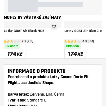
MOHLY BY VÁS TAKÉ ZAJÍMAT?
Přidat do seznamu přání
Letky GOAT Air Black NO6
Letky GOAT Air Blue Clea
otevřít panel recenzí
2.9 (218)
otevřít panel re
4.0 (184)
2.9 hodnoticí hvězdičky
4 hodnoticí hvězdičky
Skladem
Skladem
174
174
Kč
Kč
INFORMACE O PRODUKTU
Podrobnosti o produktu Letky Cosmo Darts Fit
Flight Jose Justicia Shape:
Barva letek:
Červená, Bílá, Černá
Tvar letek:
Standard 6