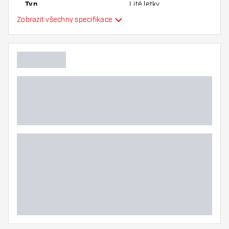
Typ
Lité letky
Zobrazit všechny specifikace
Flexibilita
Další barvy
Hlavní barva