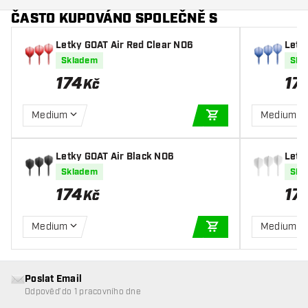
ČASTO KUPOVÁNO SPOLEČNĚ S
Letky GOAT Air Red Clear NO6
Letk
Skladem
Skl
174
17
Kč
Medium
Medium
PŘIDAT DO KOŠÍKU
Letky GOAT Air Black NO6
Letk
Skladem
Skl
174
17
Kč
Medium
Medium
PŘIDAT DO KOŠÍKU
Poslat Email
Odpověď do 1 pracovního dne