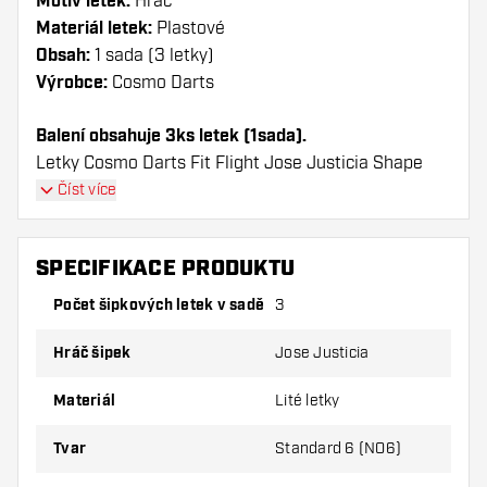
Motiv letek:
Hráč
Materiál letek:
Plastové
Obsah:
1 sada (3 letky)
Výrobce:
Cosmo Darts
Balení obsahuje 3ks letek (1sada).
Letky Cosmo Darts Fit Flight Jose Justicia Shape
mají dlouhou životnost. Tyto letky lze použít pouze s
Číst více
násadky Cosmo Fit.
SPECIFIKACE PRODUKTU
Dartshopper tip!
Počet šipkových letek v sadě
3
Ujistěte se, že máte po ruce dostatek letky a
násadky. Ty se mohou používáním poškodit
Hráč šipek
Jose Justicia
nebo zlomit.
Materiál
Lité letky
Vyzkoušejte jiný tvar, materiál nebo tloušťku
Tvar
Standard 6 (NO6)
letky, abyste zjistili, která varianta vám
vyhovuje nejlépe!