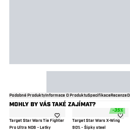
Podobné Produkty
Informace O Produktu
Specifikace
Recenze
D
MOHLY BY VÁS TAKÉ ZAJÍMAT?
-
35
%
Přidat do seznamu přání
Přidat
Target Star Wars Tie Fighter
Target Star Wars X-Wing
Pro Ultra NO6 - Letky
90% - Šipky steel