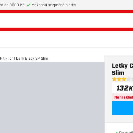
ma od 3000 Kč
Možnosti bezpečné platby
Fit Flight Dark Black SP Slim
Letky C
Slim
3 hodnotic
132
K
Není skla