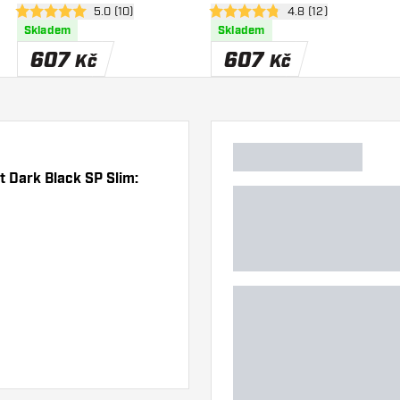
nzí
otevřít panel recenzí
5.0 (10)
otevřít panel recenz
4.8 (12)
5 hodnoticí hvězdičky
4.8 hodnoticí hvězdičky
Skladem
Skladem
607
607
Kč
Kč
t Dark Black SP Slim: