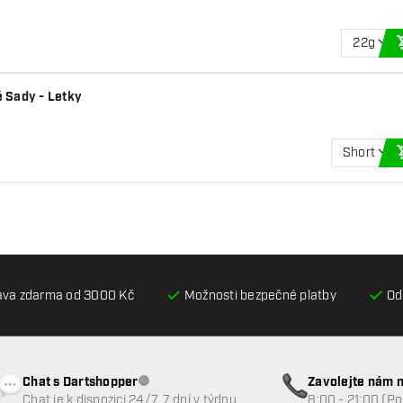
22g
 Sady - Letky
Short
ava zdarma od 3000 Kč
Možnosti bezpečné platby
Od
Chat s Dartshopper
Zavolejte nám n
Zákaznický servis nedostupný
Chat je k dispozici 24/7, 7 dní v týdnu
8:00 - 21:00 (P