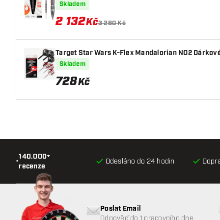
Skladem
2 132
Kč
3 280 Kč
Target Star Wars K-Flex Mandalorian NO2 Dárkové
Skladem
728
Kč
140.000+
•
Odesláno do 24 hodin
Dopr
recenze
Poslat Email
Odpověď do 1 pracovního dne