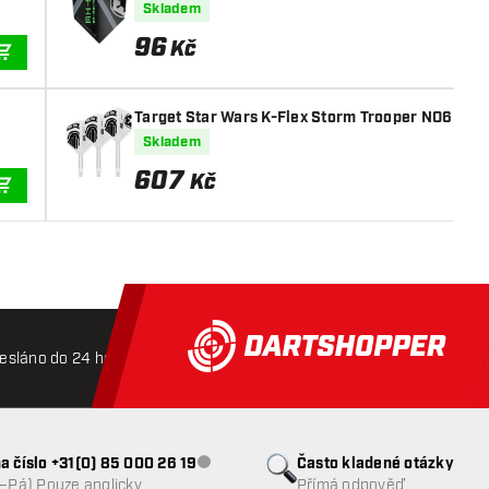
Skladem
96
Kč
PŘIDAT DO KOŠÍKU
Target Star Wars K-Flex Storm Trooper NO6 - Le
Skladem
607
Kč
PŘIDAT DO KOŠÍKU
esláno do 24 hodin
Doprava zdarma od 3000 Kč
Mož
a číslo +31(0) 85 000 26 19
Často kladené otázky
Zákaznický servis nedostupný
o–Pá) Pouze anglicky
Přímá odpověď