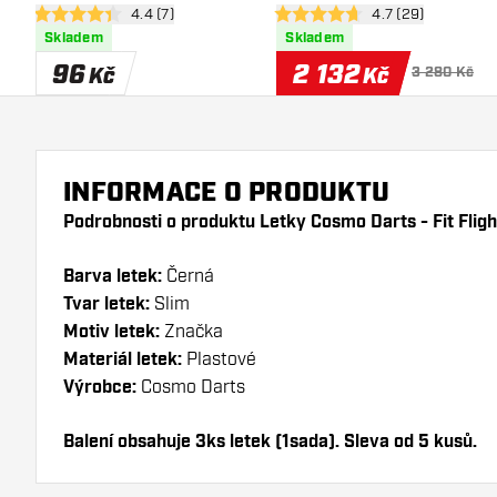
otevřít panel recenzí
4.4 (7)
otevřít panel rece
4.7 (29)
4.4 hodnoticí hvězdičky
4.7 hodnoticí hvězdičky
Skladem
Skladem
96
2 132
Kč
Kč
3 280 Kč
INFORMACE O PRODUKTU
Podrobnosti o produktu Letky Cosmo Darts - Fit Fligh
Barva letek:
Černá
Tvar letek:
Slim
Motiv letek:
Značka
Materiál letek:
Plastové
Výrobce:
Cosmo Darts
Balení obsahuje 3ks letek (1sada). Sleva od 5 kusů.