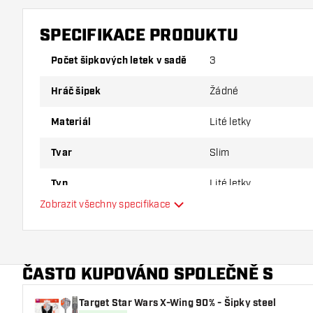
SPECIFIKACE PRODUKTU
Počet šipkových letek v sadě
3
Hráč šipek
Žádné
Materiál
Lité letky
Tvar
Slim
Typ
Lité letky
Zobrazit všechny specifikace
Flexibilita
Hlavní barva
ČASTO KUPOVÁNO SPOLEČNĚ S
Target Star Wars X-Wing 90% - Šipky steel