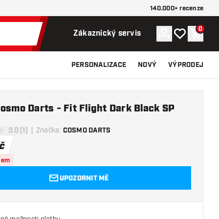
140.000+ recenze
0
Účet
Můj seznam p
Nákupn
Zákaznický servis
PERSONALIZACE
NOVÝ
VÝPRODEJ
osmo Darts - Fit Flight Dark Black SP
3.0 (1)
Značka
:
COSMO DARTS
í hvězdičky
č
dem
UPOZORNIT MĚ