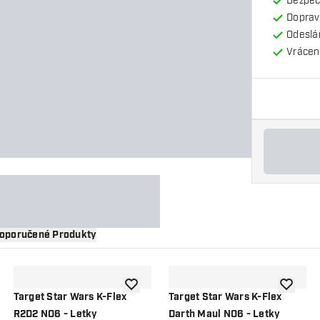
Bezpeč
Doprav
Odeslá
Vrácení
oporučené Produkty
 do seznamu přání
Přidat do seznamu přání
Přidat d
Target Star Wars K-Flex
Target Star Wars K-Flex
R2D2 NO6 - Letky
Darth Maul NO6 - Letky