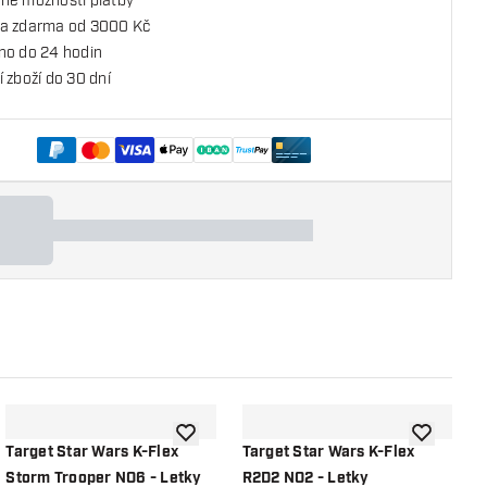
né možnosti platby
a zdarma od 3000 Kč
no do 24 hodin
 zboží do 30 dní
o seznamu přání
Přidat do seznamu přání
Přidat do 
Target Star Wars K-Flex
Target Star Wars K-Flex
T
Storm Trooper NO6 - Letky
R2D2 NO2 - Letky
D