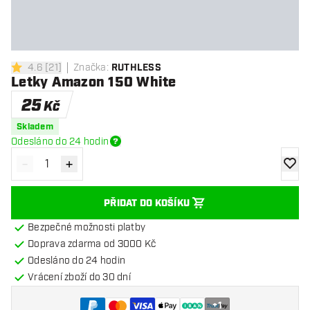
4.6
[
21
]
Značka
:
RUTHLESS
4.6 hodnoticí hvězdičky
Letky Amazon 150 White
25
Kč
Skladem
Odesláno do 24 hodin
-
+
Snížit množství
Zvýšit množství
Přidat
PŘIDAT DO KOŠÍKU
Bezpečné možnosti platby
Doprava zdarma od 3000 Kč
Odesláno do 24 hodin
Vrácení zboží do 30 dní
+
1