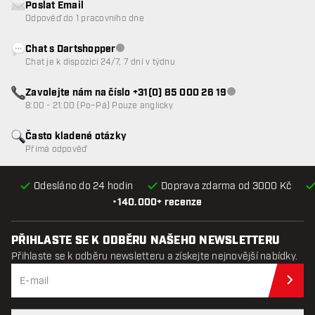
Poslat Email
Odpověď do 1 pracovního dne
Chat s Dartshopper
Zákaznický servis nedostupný
Chat je k dispozici 24/7, 7 dní v týdnu
Zavolejte nám na číslo +31(0) 85 000 26 19
Zákaznický servis n
8:00 - 21:00 (Po–Pá) Pouze anglicky
Často kladené otázky
Přímá odpověď
Odesláno do 24 hodin
Doprava zdarma od 3000 Kč
•
140.000+ recenze
PŘIHLASTE SE K ODBĚRU NAŠEHO NEWSLETTERU
Přihlaste se k odběru newsletteru a získejte nejnovější nabídky.
Při