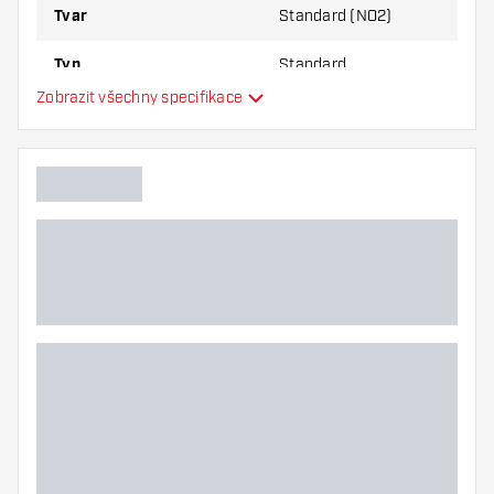
Tvar
Standard (NO2)
Typ
Standard
Zobrazit všechny specifikace
Flexibilita
Hlavní barva