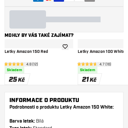
MOHLY BY VÁS TAKÉ ZAJÍMAT?
Přidat do seznamu přání
Letky Amazon 150 Red
Letky Amazon 100 White
otevřít panel recenzí
4.8 (12)
otevřít panel re
4.7 (16)
4.8 hodnoticí hvězdičky
4.7 hodnoticí hvězdičky
Skladem
Skladem
25
21
Kč
Kč
INFORMACE O PRODUKTU
Podrobnosti o produktu Letky Amazon 150 White:
Barva letek:
Bílá