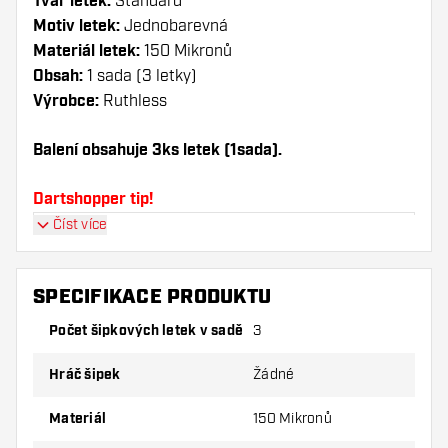
Tvar letek:
Standard
Motiv letek:
Jednobarevná
Materiál letek:
150 Mikronů
Obsah:
1 sada (3 letky)
Výrobce:
Ruthless
Balení obsahuje 3ks letek (1sada).
Dartshopper tip!
Číst více
Ujistěte se, že máte po ruce dostatek letky a
násadky. Ty se mohou používáním poškodit
nebo zlomit.
SPECIFIKACE PRODUKTU
Počet šipkových letek v sadě
3
Vyzkoušejte jiný tvar, materiál nebo tloušťku
letky, abyste zjistili, která varianta vám
Hráč šipek
Žádné
vyhovuje nejlépe!
Materiál
150 Mikronů