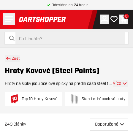
Odesláno do 24 hodin
Menu
0
Účet
Můj seznam
Náku
Zpět na hlavní stránku
hledat
hledat
Zpět
Hroty Kovové (Steel Points)
Více
Hroty na šipky jsou ocelové špičky na přední části steel tip
šipky. Určují, jak pevně šipka drží v sisalu, kolik gripu mají
tvoje prsty ve chvíli uvolnění a kde leží těžiště šipky. Na
Top 10 Hroty Kovové
Standardní ocelové hroty
této stránce naj
243
Články
Doporučené