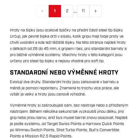
...
1
2
11
Předchozí
Další
Hroty na šipky jsou ocelové špičky na přední části steel tip šipky.
Určují, jak pevně šipka drží v sisalu, kolik gripu mají tvoje prsty ve
chvíli uvolnění a kde leží těžiště šipky. Na této stránce najdeš hroty
v délkách od 26 do 45 mm, s gripem i bez, pro standardní barrely a
pro běžné výměnné systémy. Všechny hroty v této kategorii jsou
určeny pro steel tip šipky a nejsou vhodné pro soft tip.
STANDARDNÍ NEBO VÝMĚNNÉ HROTY
Existují dva druhy. Standardní hroty jsou zalisované v barrelu a
měníš je pomocí repointeru. Znamená to trochu více práce, ale
výběr je velký a hroty jsou cenově výhodné.
Výměnné hroty si zašroubuješ sám, bez nástroje nebo s přiloženým
nástrojem. Během několika sekund tak vyzkoušíš jinou délku, jiný
grip nebo jinou barvu, aniž bys musel barrel znovu osazovat. Najdeš
je podle systému, od Target Swiss Points a Harrows Quick Points
po Winmau Switch Points, Shot Turbo Points, Bull’s Convertible
Points a Mission R2.5 Rapid Points.