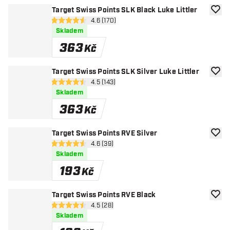
Target Swiss Points SLK Black Luke Littler
Přida
otevřít panel recenzí
4.6 (170)
4.6 hodnoticí hvězdičky
Skladem
363
Kč
Target Swiss Points SLK Silver Luke Littler
Přida
otevřít panel recenzí
4.5 (143)
4.5 hodnoticí hvězdičky
Skladem
363
Kč
Target Swiss Points RVE Silver
Přida
otevřít panel recenzí
4.6 (39)
4.6 hodnoticí hvězdičky
Skladem
193
Kč
Target Swiss Points RVE Black
Přida
otevřít panel recenzí
4.5 (28)
4.5 hodnoticí hvězdičky
Skladem