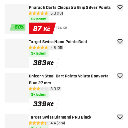
Pharaoh Darts Cleopatra Grip Silver Points
Přida
otevřít panel recenzí
5.0 (10)
5 hodnoticí hvězdičky
Skladem
-
50
%
87
Kč
174 Kč
Target Swiss Nano Points Gold
Přida
otevřít panel recenzí
4.8 (95)
4.8 hodnoticí hvězdičky
Skladem
363
Kč
Unicorn Steel Dart Points Volute Converta
Přida
Blue 27 mm
otevřít panel recenzí
3.0 (2)
3 hodnoticí hvězdičky
Skladem
339
Kč
Target Swiss Diamond PRO Black
Přida
otevřít panel recenzí
4.4 (274)
4.4 hodnoticí hvězdičky