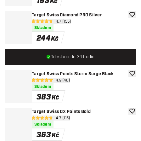
193
Kč
Target Swiss Diamond PRO Silver
Přida
otevřít panel recenzí
4.7 (155)
4.7 hodnoticí hvězdičky
Skladem
244
Kč
Odesláno do 24 hodin
Target Swiss Points Storm Surge Black
Přida
otevřít panel recenzí
4.9 (40)
4.9 hodnoticí hvězdičky
Skladem
363
Kč
Target Swiss DX Points Gold
Přida
otevřít panel recenzí
4.7 (115)
4.7 hodnoticí hvězdičky
Skladem
363
Kč