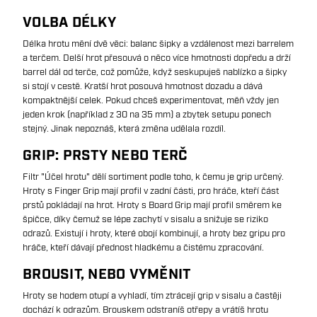
VOLBA DÉLKY
Délka hrotu mění dvě věci: balanc šipky a vzdálenost mezi barrelem
a terčem. Delší hrot přesouvá o něco více hmotnosti dopředu a drží
barrel dál od terče, což pomůže, když seskupuješ nablízko a šipky
si stojí v cestě. Kratší hrot posouvá hmotnost dozadu a dává
kompaktnější celek. Pokud chceš experimentovat, měň vždy jen
jeden krok (například z 30 na 35 mm) a zbytek setupu ponech
stejný. Jinak nepoznáš, která změna udělala rozdíl.
GRIP: PRSTY NEBO TERČ
Filtr "Účel hrotu" dělí sortiment podle toho, k čemu je grip určený.
Hroty s Finger Grip mají profil v zadní části, pro hráče, kteří část
prstů pokládají na hrot. Hroty s Board Grip mají profil směrem ke
špičce, díky čemuž se lépe zachytí v sisalu a snižuje se riziko
odrazů. Existují i hroty, které obojí kombinují, a hroty bez gripu pro
hráče, kteří dávají přednost hladkému a čistému zpracování.
BROUSIT, NEBO VYMĚNIT
Hroty se hodem otupí a vyhladí, tím ztrácejí grip v sisalu a častěji
dochází k odrazům. Brouskem odstraníš otřepy a vrátíš hrotu