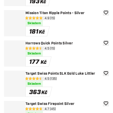
193
Kč
Mission Titan Ripple Points - Silver
Přida
otevřít panel recenzí
4.9 (15)
4.9 hodnoticí hvězdičky
Skladem
181
Kč
Harrows Quick Points Silver
Přida
otevřít panel recenzí
4.5 (15)
4.5 hodnoticí hvězdičky
Skladem
177
Kč
Target Swiss Points SLK Gold Luke Littler
Přida
otevřít panel recenzí
4.5 (135)
4.5 hodnoticí hvězdičky
Skladem
363
Kč
Target Swiss Firepoint Silver
Přida
otevřít panel recenzí
4.7 (45)
4.7 hodnoticí hvězdičky