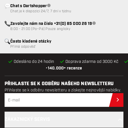
Chat s Dartshopper
Zákaznický servis nedostupný
Chat je k dispozici 24/7, 7 dní v týdnu
Zavolejte nám na číslo +31(0) 85 000 26 19
Zákaznický servis n
8:00 - 21:00 (Po–Pá) Pouze anglicky
Často kladené otázky
Přímá odpověď
Odesláno do 24 hodin
Doprava zdarma od 3000 Kč
•
140.000+ recenze
PŘIHLASTE SE K ODBĚRU NAŠEHO NEWSLETTERU
Přihlaste se k odběru newsletteru a získejte nejnovější nabídky.
Při
ZÁKAZNICKÝ SERVIS