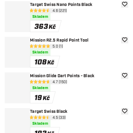
Target Swiss Nano Points Black
Přida
otevřít panel recenzí
4.6 (221)
4.6 hodnoticí hvězdičky
Skladem
363
Kč
Mission R2.5 Rapid Point Tool
Přida
otevřít panel recenzí
5.0 (1)
5 hodnoticí hvězdičky
Skladem
108
Kč
Mission Glide Dart Points - Black
Přida
otevřít panel recenzí
4.7 (150)
4.7 hodnoticí hvězdičky
Skladem
19
Kč
Target Swiss Black
Přida
otevřít panel recenzí
4.5 (33)
4.5 hodnoticí hvězdičky
Skladem