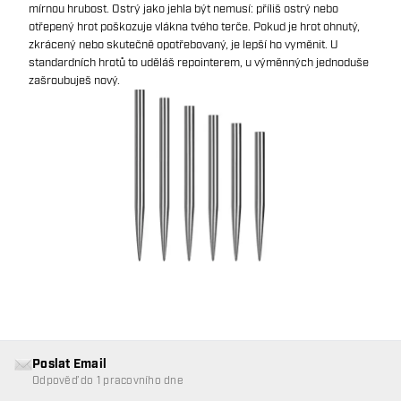
mírnou hrubost. Ostrý jako jehla být nemusí: příliš ostrý nebo
otřepený hrot poškozuje vlákna tvého terče. Pokud je hrot ohnutý,
zkrácený nebo skutečně opotřebovaný, je lepší ho vyměnit. U
standardních hrotů to uděláš repointerem, u výměnných jednoduše
zašroubuješ nový.
Poslat Email
Odpověď do 1 pracovního dne