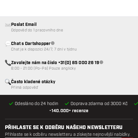
Poslat Email
Odpověď do 1 pracovního dne
Chat s Dartshopper
Zákaznický servis nedostupný
Chat je k dispozici 24/7, 7 dní v týdnu
Zavolejte nám na číslo +31(0) 85 000 26 19
Zákaznický servis n
8:00 - 21:00 (Po–Pá) Pouze anglicky
Často kladené otázky
Přímá odpověď
Odesláno do 24 hodin
Doprava zdarma od 3000 Kč
•
140.000+ recenze
PŘIHLASTE SE K ODBĚRU NAŠEHO NEWSLETTERU
Přihlaste se k odběru newsletteru a získejte nejnovější nabídky.