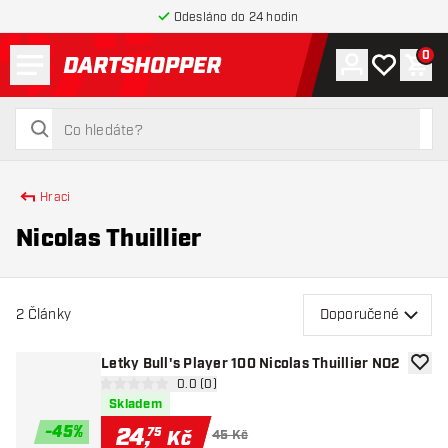
Odesláno do 24 hodin
Menu
0
Účet
Můj seznam
Náku
Zpět na hlavní stránku
hledat
hledat
Hraci
Nicolas Thuillier
2
Články
Doporučené
Letky Bull's Player 100 Nicolas Thuillier NO2
Přida
otevřít panel recenzí
0.0 (0)
0 hodnoticí hvězdičky
Skladem
-
45
%
24
,
75
Kč
45 Kč