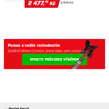
2 477
,
75
Kč
2 915 Kč
Pomoc s vaším rozhodnutím
Zjistěte během 2 minut, které šipky vám vyhovují.
Začněme:
SPUSTIT PRŮVODCE VÝBĚREM