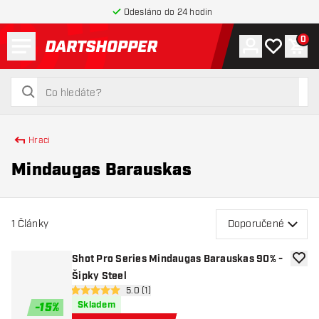
Odesláno do 24 hodin
Menu
0
Účet
Můj seznam
Náku
Zpět na hlavní stránku
hledat
hledat
Hraci
Mindaugas Barauskas
1
Články
Doporučené
Shot Pro Series Mindaugas Barauskas 90% -
Přida
Šipky Steel
otevřít panel recenzí
5.0 (1)
5 hodnoticí hvězdičky
Skladem
-
15
%