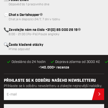
Poslat Email
Odpověď do 1 pracovního dne
Chat s Dartshopper
Zákaznický servis nedostupný
Chat je k dispozici 24/7, 7 dní v týdnu
Zavolejte nám na číslo +31(0) 85 000 26 19
Zákaznický servis n
8:00 - 21:00 (Po–Pá) Pouze anglicky
Často kladené otázky
Přímá odpověď
Odesláno do 24 hodin
Doprava zdarma od 3000 Kč
•
140.000+ recenze
PŘIHLASTE SE K ODBĚRU NAŠEHO NEWSLETTERU
Přihlaste se k odběru newsletteru a získejte nejnovější nabídky.
Při