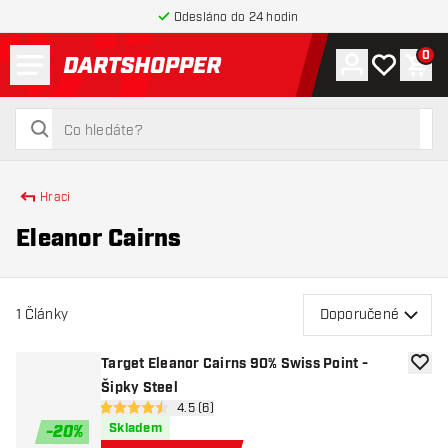
Odesláno do 24 hodin
Menu
0
Účet
Můj seznam
Náku
Zpět na hlavní stránku
hledat
hledat
Hraci
Eleanor Cairns
1
Články
Doporučené
Target Eleanor Cairns 90% Swiss Point -
Přida
Šipky Steel
otevřít panel recenzí
4.5 (6)
4.5 hodnoticí hvězdičky
Skladem
-
20
%