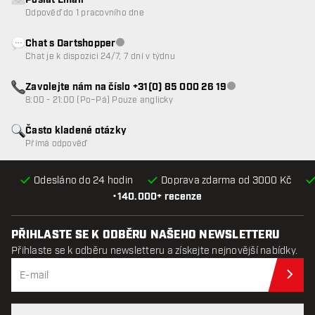
Poslat Email
Odpověď do 1 pracovního dne
Chat s Dartshopper
Zákaznický servis nedostupný
Chat je k dispozici 24/7, 7 dní v týdnu
Zavolejte nám na číslo +31(0) 85 000 26 19
Zákaznický servis n
8:00 - 21:00 (Po–Pá) Pouze anglicky
Často kladené otázky
Přímá odpověď
Odesláno do 24 hodin
Doprava zdarma od 3000 Kč
•
140.000+ recenze
PŘIHLASTE SE K ODBĚRU NAŠEHO NEWSLETTERU
Přihlaste se k odběru newsletteru a získejte nejnovější nabídky.
Při