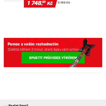
1 748
,
80
Kč
2 186 Kč
Pomoc s vaším rozhodnutím
Zjistěte během 2 minut, které šipky vám vyhovují.
Začněme:
SPUSTIT PRŮVODCE VÝBĚREM