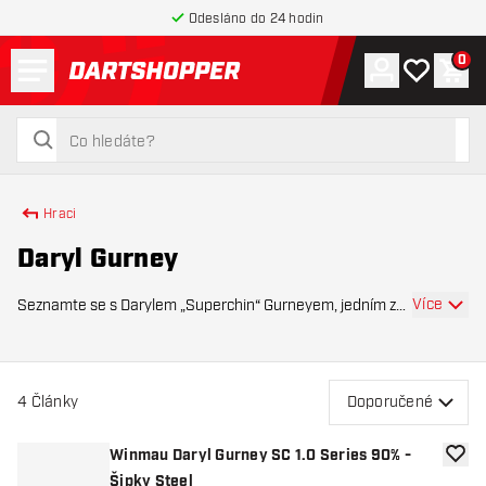
Odesláno do 24 hodin
Menu
0
Účet
Můj seznam
Náku
Zpět na hlavní stránku
hledat
hledat
Hraci
Daryl Gurney
Více
Seznamte se s Darylem „Superchin“ Gurneyem, jedním z
nejúspěšnějších šipkařů ze Severního Irska. Gurney je
známý svým silným hodem, pevnou mentalitou a
schopností podávat špičkové výkony na největších
4
Články
Doporučené
Winmau Daryl Gurney SC 1.0 Series 90% -
Přida
Šipky Steel