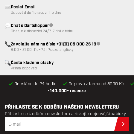
Poslat Email
Odpověď do 1 pracovního dne
Chat s Dartshopper
Zákaznický servis nedostupný
Chat je k dispozici 24/7, 7 dní v týdnu
Zavolejte nám na číslo +31(0) 85 000 26 19
Zákaznický servis n
8:00 - 21:00 (Po–Pá) Pouze anglicky
Často kladené otázky
Přímá odpověď
Odesláno do 24 hodin
Doprava zdarma od 3000 Kč
•
140.000+ recenze
PŘIHLASTE SE K ODBĚRU NAŠEHO NEWSLETTERU
Přihlaste se k odběru newsletteru a získejte nejnovější nabídky.
Při