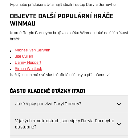
typu nebo příslušenství a najít ideální setup Daryla Gurneyho.
OBJEVTE DALŠÍ POPULÁRNÍ HRÁČE
WINMAU
Kromě Daryla Gurneyho hrají za značku Winmau také další špičkoví
hráči:
Michael van Gerwen
Joe Cullen
Danny Noppert
Simon Whitlock
Každý z nich má své vlastní oficiální šipky a příslušenství.
ČASTO KLADENÉ OTÁZKY (FAQ)
Jaké šipky používá Daryl Gurney?
V jakých hmotnostech jsou šipky Daryla Gurneyho
dostupné?