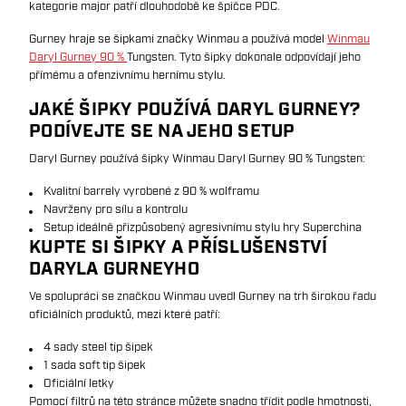
kategorie major patří dlouhodobě ke špičce PDC.
Gurney hraje se šipkami značky Winmau a používá model
Winmau
Daryl Gurney 90 %
Tungsten. Tyto šipky dokonale odpovídají jeho
přímému a ofenzivnímu hernímu stylu.
JAKÉ ŠIPKY POUŽÍVÁ DARYL GURNEY?
PODÍVEJTE SE NA JEHO SETUP
Daryl Gurney používá šipky Winmau Daryl Gurney 90 % Tungsten:
Kvalitní barrely vyrobené z 90 % wolframu
Navrženy pro sílu a kontrolu
Setup ideálně přizpůsobený agresivnímu stylu hry Superchina
KUPTE SI ŠIPKY A PŘÍSLUŠENSTVÍ
DARYLA GURNEYHO
Ve spolupráci se značkou Winmau uvedl Gurney na trh širokou řadu
oficiálních produktů, mezi které patří:
4 sady steel tip šipek
1 sada soft tip šipek
Oficiální letky
Pomocí filtrů na této stránce můžete snadno třídit podle hmotnosti,