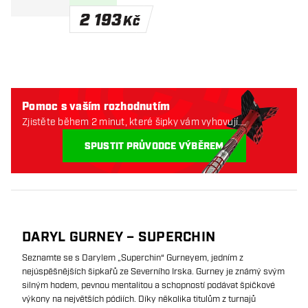
2 193
Kč
Pomoc s vaším rozhodnutím
Zjistěte během 2 minut, které šipky vám vyhovují.
Začněme:
SPUSTIT PRŮVODCE VÝBĚREM
DARYL GURNEY – SUPERCHIN
Seznamte se s Darylem „Superchin“ Gurneyem, jedním z
nejúspěšnějších šipkařů ze Severního Irska. Gurney je známý svým
silným hodem, pevnou mentalitou a schopností podávat špičkové
výkony na největších pódiích. Díky několika titulům z turnajů