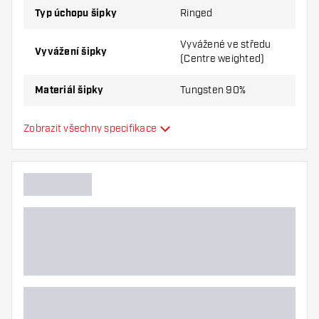
Typ úchopu šipky
Ringed
Vyvážené ve středu
Vyvážení šipky
(Centre weighted)
Materiál šipky
Tungsten 90%
Úchop nosu šipky
Smooth
Zobrazit všechny specifikace
Hráč šipek
Barva šipky
Tvar nosu šipky
Zóna úchopu šipky
Tvar šipky
Hmotnost šipky