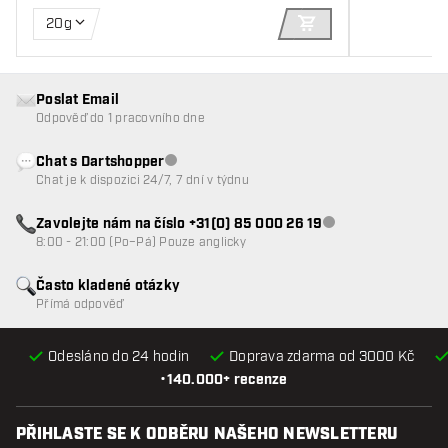
20g
PŘIDAT DO KOŠÍKU
Poslat Email
Odpověď do 1 pracovního dne
Chat s Dartshopper
Zákaznický servis nedostupný
Chat je k dispozici 24/7, 7 dní v týdnu
Zavolejte nám na číslo +31(0) 85 000 26 19
Zákaznický servis n
8:00 - 21:00 (Po–Pá) Pouze anglicky
Často kladené otázky
Přímá odpověď
Odesláno do 24 hodin
Doprava zdarma od 3000 Kč
•
140.000+ recenze
PŘIHLASTE SE K ODBĚRU NAŠEHO NEWSLETTERU