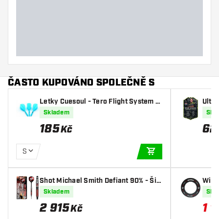
Šířka šipky (mm)
Délka šipky (mm)
ČASTO KUPOVÁNO SPOLEČNĚ S
Letky Cuesoul - Tero Flight System A
Ulti
K5 Rost Teardrop - Blue
wen 
Skladem
Skl
185
62
Kč
S
PŘIDAT DO KOŠÍKU
Shot Michael Smith Defiant 90% - Šip
Winm
ky Soft
Okruž
Skladem
Skl
2 915
1 
Kč