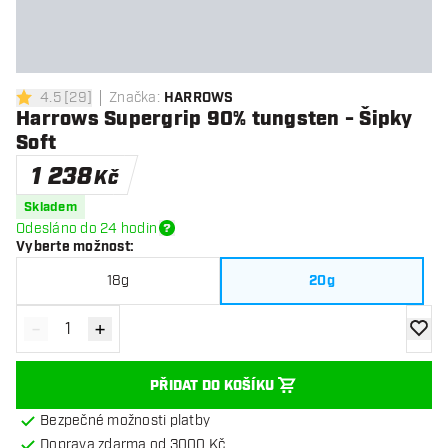
4.5
[
29
]
Značka
:
HARROWS
4.5 hodnoticí hvězdičky
Harrows Supergrip 90% tungsten - Šipky
Soft
1 238
Kč
Skladem
Odesláno do 24 hodin
Vyberte možnost
:
18g
20g
-
+
Snížit množství
Zvýšit množství
Přidat
PŘIDAT DO KOŠÍKU
Bezpečné možnosti platby
Doprava zdarma od 3000 Kč