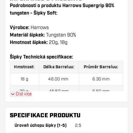
Podrobnosti o produktu Harrows Supergrip 90%
tungsten - Šipky Soft:
Výrobce:
Harrows
Materiál šipkek:
Tungsten 90%
Hmotnost šipkek:
20g, 18g
Šipky Technická specifikace:
Hmotnost:
Délka Barreluu:
Průměr Barreluu:
18 g
46.00 mm
6.30 mm
20 g
45.80 mm
6.60 mm
Číst více
Harrows Supergrip 90% tungsten - Šipky Soft sada
SPECIFIKACE PRODUKTU
šipek obsahuje:
3ks Šipek, 3ks Letky a 3ks Násadky
Úroveň úchopu šipky (1-5)
2.5
v sadě.