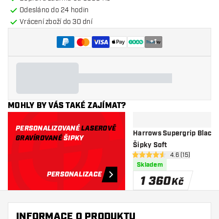
Odesláno do 24 hodin
Vrácení zboží do 30 dní
+
1
MOHLY BY VÁS TAKÉ ZAJÍMAT?
PERSONALIZOVANÉ
LASEROVĚ
Harrows Supergrip Black 9
GRAVÍROVANÉ
ŠIPKY
Šipky Soft
otevřít panel re
4.6 (15)
4.6 hodnoticí hvězdičky
Skladem
PERSONALIZACE
1 360
Kč
INFORMACE O PRODUKTU