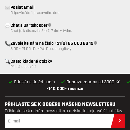
Poslat Email
Odpověď do 1 pracovního dne
Chat s Dartshopper
Zákaznický servis nedostupný
Chat je k dispozici 24/7, 7 dní v týdnu
Zavolejte nám na číslo +31(0) 85 000 26 19
Zákaznický servis n
8:00 - 21:00 (Po–Pá) Pouze anglicky
Často kladené otázky
Přímá odpověď
Odesláno do 24 hodin
Doprava zdarma od 3000 Kč
•
140.000+ recenze
PŘIHLASTE SE K ODBĚRU NAŠEHO NEWSLETTERU
Přihlaste se k odběru newsletteru a získejte nejnovější nabídky.
Při