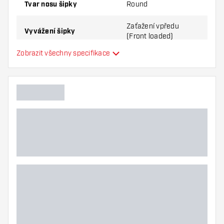
Tvar nosu šipky
Round
Zaťažení vpředu
Vyvážení šipky
(Front loaded)
Zobrazit všechny specifikace
Materiál šipky
Tungsten 90%
Úchop nosu šipky
Hráč šipek
Barva šipky
Zóna úchopu šipky
Tvar šipky
Hmotnost šipky
Šířka šipky (mm)