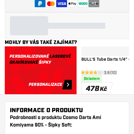
+
1
MOHLY BY VÁS TAKÉ ZAJÍMAT?
PERSONALIZOVANÉ
LASEROVĚ
BULL'S Tube Darts 1/4" - S
GRAVÍROVANÉ
ŠIPKY
otevřít panel re
3.8 (10)
3.8 hodnoticí hvězdičky
Skladem
PERSONALIZACE
478
Kč
INFORMACE O PRODUKTU
Podrobnosti o produktu Cosmo Darts Ami
Komiyama 90% - Šipky Soft: