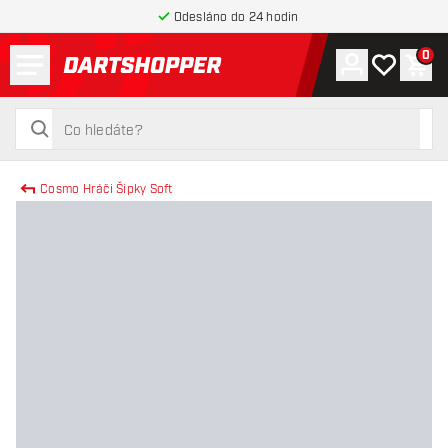
Odesláno do 24 hodin
Menu
0
Účet
Můj seznam
Náku
Zpět na hlavní stránku
hledat
hledat
Cosmo Hráči Šipky Soft