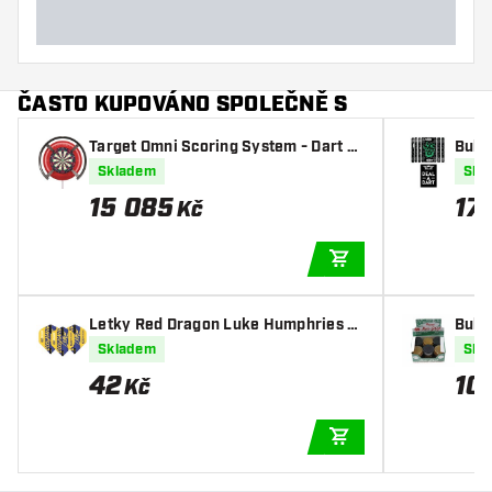
Délka šipky (mm)
ČASTO KUPOVÁNO SPOLEČNĚ S
Target Omni Scoring System - Dart S
Bull'
coreboard
Skladem
Skl
15 085
17
Kč
PŘIDAT DO KOŠÍKU
Letky Red Dragon Luke Humphries Si
Bull'
gnature Yellow Hardcore Standard
Skladem
Skl
42
10
Kč
PŘIDAT DO KOŠÍKU