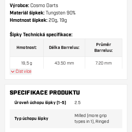
Výrobce:
Cosmo Darts
Materiál šipkek:
Tungsten 90%
Hmotnost šipkek:
20g, 19g
Šipky Technická specifikace:
Průměr
Hmotnost:
Délka Barreluu:
Barreluu:
19,5 g
43.50 mm
7.20 mm
Číst více
Cosmo Darts Ami Komiyama 90% - Šipky Soft sada
SPECIFIKACE PRODUKTU
šipek obsahuje:
3ks Šipek, 3ks Letky a 3ks Násadky
v sadě.
Úroveň úchopu šipky (1-5)
2.5
Milled (more grip
Typ úchopu šipky
types in 1), Ringed