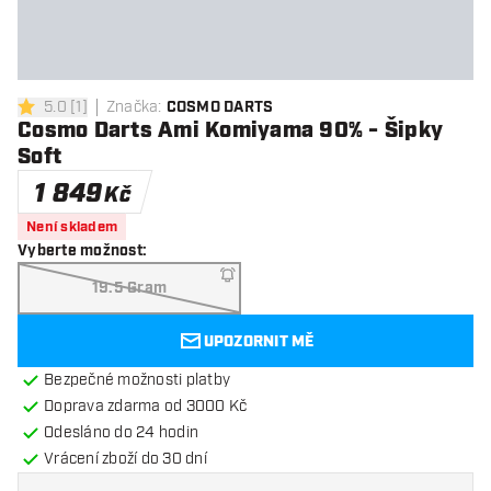
5.0
[
1
]
Značka
:
COSMO DARTS
5 hodnoticí hvězdičky
Cosmo Darts Ami Komiyama 90% - Šipky
Soft
1 849
Kč
Není skladem
Vyberte možnost
:
19.5 Gram
UPOZORNIT MĚ
Bezpečné možnosti platby
Doprava zdarma od 3000 Kč
Odesláno do 24 hodin
Vrácení zboží do 30 dní