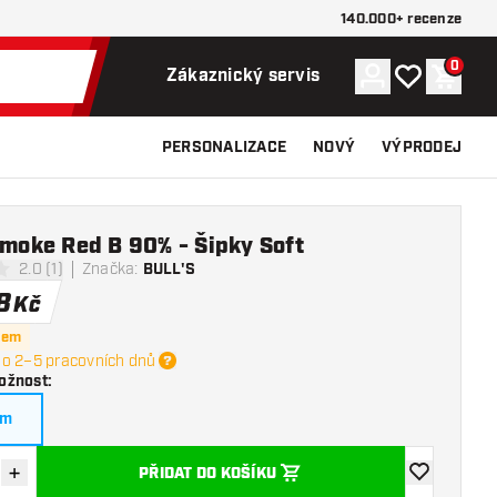
140.000+ recenze
0
Účet
Můj seznam p
Nákupn
Zákaznický servis
PERSONALIZACE
NOVÝ
VÝPRODEJ
Smoke Red B 90% - Šipky Soft
2.0 (1)
Značka
:
BULL'S
í hvězdičky
8
Kč
dem
o 2–5 pracovních dnů
ožnost
:
am
+
PŘIDAT DO KOŠÍKU
množství
Zvýšit množství
Přidat do se