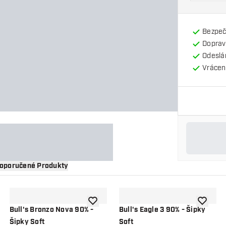
Bezpeč
Doprav
Odeslá
Vrácení
oporučené Produkty
 do seznamu přání
Přidat do seznamu přání
Přidat d
Bull's Bronzo Nova 90% -
Bull's Eagle 3 90% - Šipky
Šipky Soft
Soft