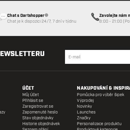
Chat s Dartshopper
Zavolejte nám n
Zákaznický servis nedostupný
Chat je k dispozici 24/7, 7 dní v týdnu
8:00 - 21:00 (P
NEWSLETTERU
ÚČET
NAKUPOVÁNÍ & INSPIR
Můj Účet
Pomůcka pro výběr šipek
Přihlásit se
Výprodej
Zaregistrovat se
Novinky
azy
Zapomenuté heslo
Launches
Stav objednávky
Značky
Historie objednávek
Personalizace produktu
Seznam přání
Produktové kategorie