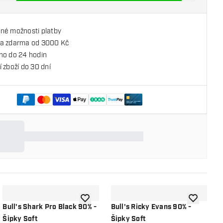
né možnosti platby
a zdarma od 3000 Kč
no do 24 hodin
 zboží do 30 dní
o seznamu přání
Přidat do seznamu přání
Přidat do 
Bull's Shark Pro Black 90% -
Bull's Ricky Evans 90% -
L
Šipky Soft
Šipky Soft
G