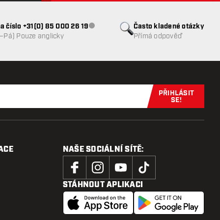
a číslo +31(0) 85 000 26 19
Často kladené otázky
Zákaznický servis nedostupný
o–Pá) Pouze anglicky
Přímá odpověď
PŘIHLÁSIT
Přihlaste se 
SE!
ACE
NAŠE SOCIÁLNÍ SÍTĚ:
STÁHNOUT APLIKACI