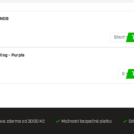
d NO6
Short
Wing - Purple
S
ava zdarma od 3000 Kč
Možnosti bezpečné platby
Od