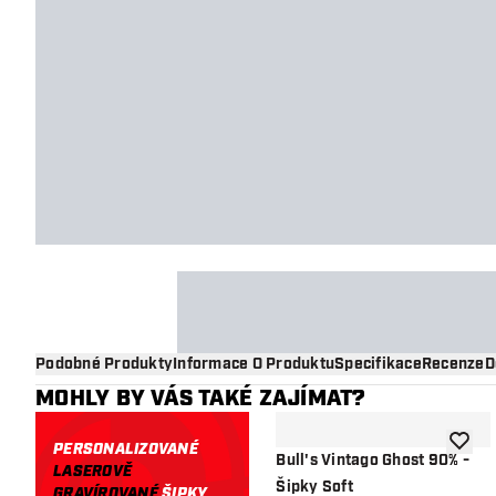
Podobné Produkty
Informace O Produktu
Specifikace
Recenze
D
MOHLY BY VÁS TAKÉ ZAJÍMAT?
PERSONALIZOVANÉ
Přidat
Bull's Vintago Ghost 90% -
LASEROVĚ
Šipky Soft
GRAVÍROVANÉ
ŠIPKY