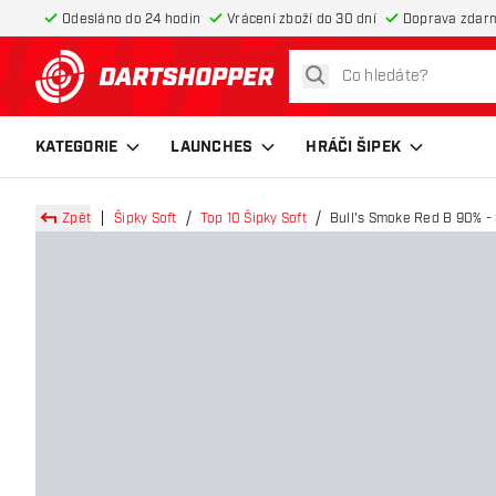
Odesláno do 24 hodin
Vrácení zboží do 30 dní
Doprava zdar
hledat
Zpět na hlavní stránku
KATEGORIE
LAUNCHES
HRÁČI ŠIPEK
Zpět
Šipky Soft
Top 10 Šipky Soft
Bull's Smoke Red B 90% - S