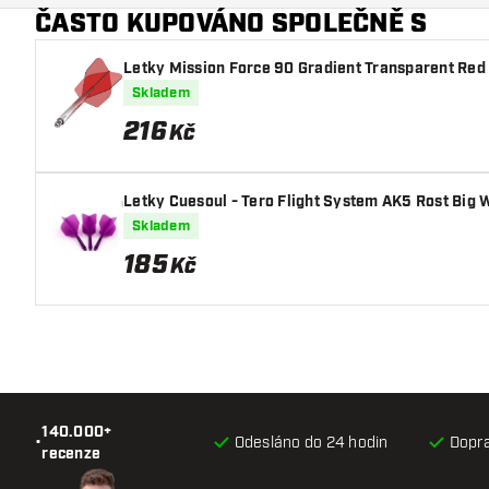
ČASTO KUPOVÁNO SPOLEČNĚ S
Barva šipky
Letky Mission Force 90 Gradient Transparent Re
Zóna úchopu šipky
Skladem
Tvar šipky
216
Kč
Hmotnost šipky
Letky Cuesoul - Tero Flight System AK5 Rost Big 
Šířka šipky (mm)
Skladem
185
Kč
Délka šipky (mm)
140.000+
•
Odesláno do 24 hodin
Dopr
recenze