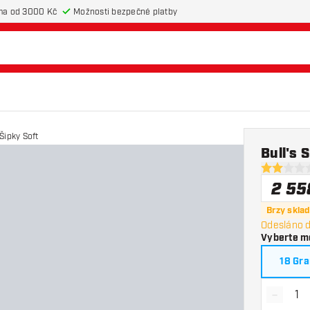
ma od 3000 Kč
Možnosti bezpečné platby
̌ipky Soft
Bull's 
2 hodnotic
2 55
Brzy skla
Odesláno d
Vyberte m
18 Gr
-
Snížit 