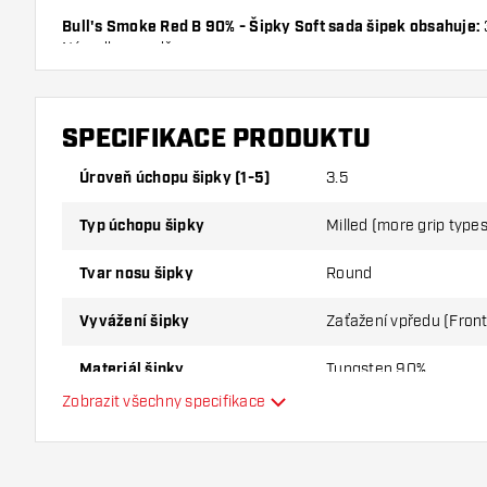
Bull's Smoke Red B 90% - Šipky Soft sada šipek obsahuje:
Násadky v sadě.
SPECIFIKACE PRODUKTU
Úroveň úchopu šipky (1-5)
3.5
Typ úchopu šipky
Milled (more grip types 
Tvar nosu šipky
Round
Vyvážení šipky
Zaťažení vpředu (Front
Materiál šipky
Tungsten 90%
Zobrazit všechny specifikace
Úchop nosu šipky
Hráč šipek