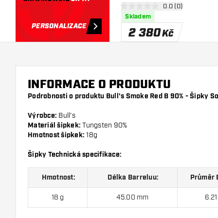
otevřít panel recen
0.0 (0)
0 hodnoticí hvězdičky
Skladem
PERSONALIZACE
2 380
Kč
INFORMACE O PRODUKTU
Podrobnosti o produktu Bull's Smoke Red B 90% - Šipky So
Výrobce:
Bull's
Materiál šipkek:
Tungsten 90%
Hmotnost šipkek:
18g
Šipky Technická specifikace:
Hmotnost:
Délka Barreluu:
Průměr B
18 g
45.00 mm
6.2