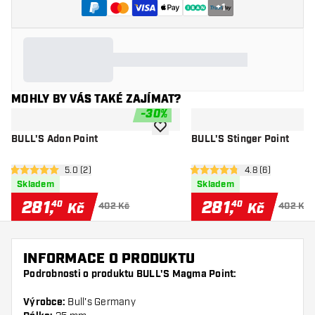
+
1
MOHLY BY VÁS TAKÉ ZAJÍMAT?
-
30
%
Přidat do seznamu přání
BULL'S Adon Point
BULL'S Stinger Point
otevřít panel recenzí
5.0 (2)
otevřít panel rec
4.8 (6)
5 hodnoticí hvězdičky
4.8 hodnoticí hvězdičky
Skladem
Skladem
281
,
281
,
40
40
Kč
Kč
402 Kč
402 Kč
INFORMACE O PRODUKTU
Podrobnosti o produktu BULL'S Magma Point:
Výrobce:
Bull's Germany