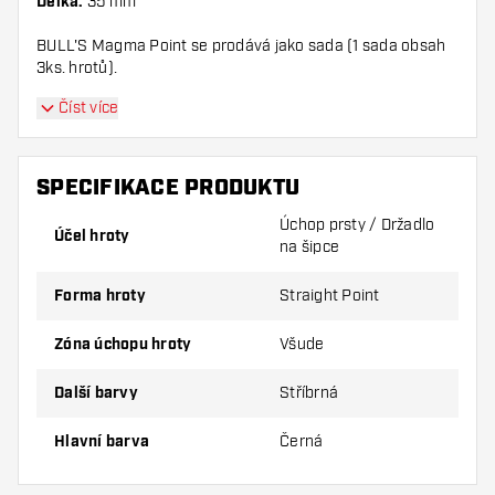
Délka:
35 mm
BULL'S Magma Point se prodává jako sada (1 sada obsah
3ks. hrotů).
Číst více
SPECIFIKACE PRODUKTU
Úchop prsty / Držadlo
Účel hroty
na šipce
Forma hroty
Straight Point
Zóna úchopu hroty
Všude
Další barvy
Stříbrná
Hlavní barva
Černá