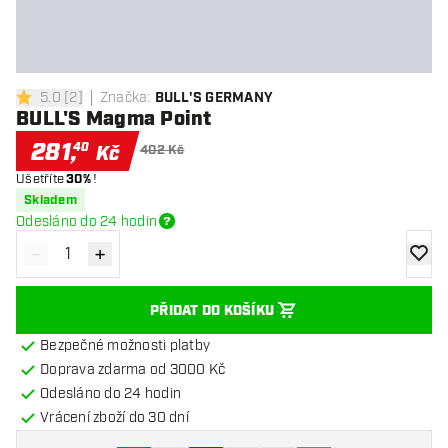
5.0
[
2
]
Značka
:
BULL'S GERMANY
5 hodnoticí hvězdičky
BULL'S Magma Point
281
,
40
Kč
402 Kč
Ušetříte
30%
!
Skladem
Odesláno do 24 hodin
-
+
Snížit množství
Zvýšit množství
Přidat
PŘIDAT DO KOŠÍKU
Bezpečné možnosti platby
Doprava zdarma od 3000 Kč
Odesláno do 24 hodin
Vrácení zboží do 30 dní