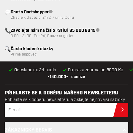
Chat s Dartshopper
Zákaznický servis nedostupný
Chat je k dispozici 24/7, 7 dní v týdnu
Zavolejte nám na číslo +31(0) 85 000 26 19
Zákaznický servis n
8:00 - 21:00 (Po–Pá) Pouze anglicky
Často kladené otázky
Přímá odpověď
Odesláno do 24 hodin
Doprava zdarma od 3000 Kč
•
140.000+ recenze
PŘIHLASTE SE K ODBĚRU NAŠEHO NEWSLETTERU
Přihlaste se k odběru newsletteru a získejte nejnovější nabídky.
Při
ZÁKAZNICKÝ SERVIS