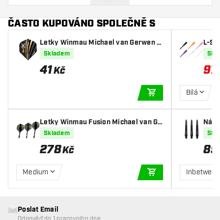
ČASTO KUPOVÁNO SPOLEČNĚ S
Letky Winmau Michael van Gerwen P
L-Sty
rism Delta EVO-X
Skladem
Skl
41
97
,
Kč
Bílá
PŘIDAT DO KOŠÍKU
Letky Winmau Fusion Michael van Ge
Nása
rwen Green Black NO2
Skladem
Skl
278
85
Kč
Medium
Inbetwee
PŘIDAT DO KOŠÍKU
Poslat Email
Odpověď do 1 pracovního dne