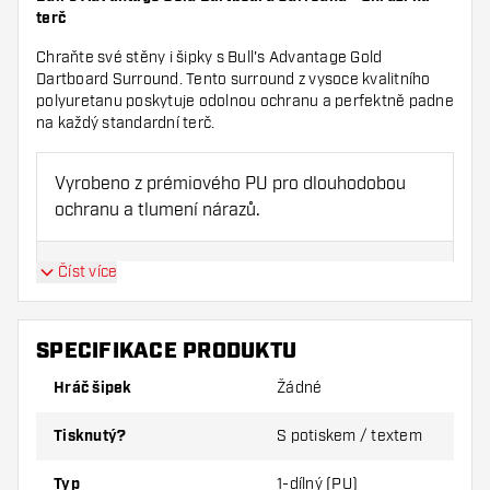
terč
Chraňte své stěny i šipky s Bull's Advantage Gold
Dartboard Surround. Tento surround z vysoce kvalitního
polyuretanu poskytuje odolnou ochranu a perfektně padne
na každý standardní terč.
Vyrobeno z prémiového PU pro dlouhodobou
ochranu a tlumení nárazů.
Snadné umístění na jakýkoliv terč díky
Číst více
přesnému přizpůsobení.
SPECIFIKACE PRODUKTU
Chrání jak stěny, tak hroty šipek před
poškozením.
Hráč šipek
Žádné
Tisknutý?
S potiskem / textem
Díky vysoké hustotě materiálu má mimořádně
dlouhou životnost.
Typ
1-dílný (PU)