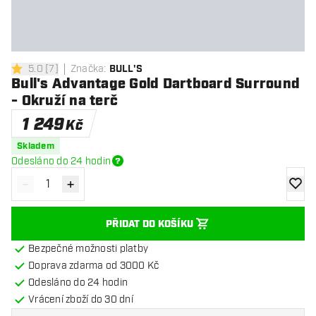
5.0
[
7
]
Značka
:
BULL'S
5 hodnoticí hvězdičky
Bull's Advantage Gold Dartboard Surround
- Okruží na terč
1 249
Kč
Skladem
Odesláno do 24 hodin
-
+
Snížit množství
Zvýšit množství
Přidat
PŘIDAT DO KOŠÍKU
Bezpečné možnosti platby
Doprava zdarma od 3000 Kč
Odesláno do 24 hodin
Vrácení zboží do 30 dní