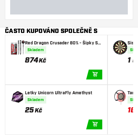
ČASTO KUPOVÁNO SPOLEČNĚ S
Red Dragon Crusader 80% - Šipky Ste
Sisal
el
esiona
Skladem
Skl
874
1 
Kč
PŘIDAT DO KOŠÍKU
Letky Unicorn UltraFly Amethyst
Targ
Tor
Skladem
Skl
25
16
Kč
PŘIDAT DO KOŠÍKU