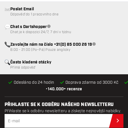
Poslat Email
Odpověď do 1 pracovního dne
Chat s Dartshopper
Zákaznický servis nedostupný
Chat je k dispozici 24/7, 7 dní v týdnu
Zavolejte nám na číslo +31(0) 85 000 26 19
Zákaznický servis n
8:00 - 21:00 (Po–Pá) Pouze anglicky
Často kladené otázky
Přímá odpověď
Odesláno do 24 hodin
Doprava zdarma od 3000 Kč
•
140.000+ recenze
PŘIHLASTE SE K ODBĚRU NAŠEHO NEWSLETTERU
Přihlaste se k odběru newsletteru a získejte nejnovější nabídky.
Při