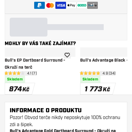
+
1
MOHLY BY VÁS TAKÉ ZAJÍMAT?
Přidat do seznamu přání
Bull's EP Dartboard Surround -
Bull's Advantage Black - Š
Okruží na terč
otevřít panel recenzí
4.1 (7)
otevřít panel re
4.9 (34)
4.1 hodnoticí hvězdičky
4.9 hodnoticí hvězdičky
Skladem
Skladem
874
1 773
Kč
Kč
INFORMACE O PRODUKTU
Pozor! Obvod terče nikdy neposkytuje 100% ochranu
zdi a šipek.
Bull's Advantage Gold Dartboard Surround - Okruží na